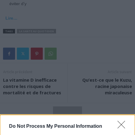
éviter d’y
Lire…
TAGS
LA SANTE AU QUOTIDIEN
Article précédent
Article suivant
La vitamine D inefficace
Qu’est-ce que le Kuzu,
contre les risques de
racine japonaise
mortalité et de fractures
miraculeuse
Do Not Process My Personal Information