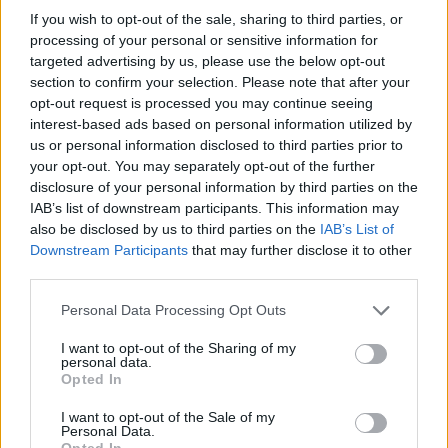
News Santé
If you wish to opt-out of the sale, sharing to third parties, or
processing of your personal or sensitive information for
https://news-sante.fr
targeted advertising by us, please use the below opt-out
section to confirm your selection. Please note that after your
opt-out request is processed you may continue seeing
ARTICLES CONNEXES
PLUS DE L'AUTEUR
interest-based ads based on personal information utilized by
us or personal information disclosed to third parties prior to
your opt-out. You may separately opt-out of the further
disclosure of your personal information by third parties on the
IAB’s list of downstream participants. This information may
Santé
Santé
Santé
also be disclosed by us to third parties on the
IAB’s List of
Canicule : les conseils
Éclipse du 12 août :
Un chewing-gum
Downstream Participants
that may further disclose it to other
essentiels des
attention à la pénurie de
révolutionnaire pour
cardiologues pour
lunettes de sécurité
combattre le cancer
third parties.
éviter le danger
buccal
Personal Data Processing Opt Outs
I want to opt-out of the Sharing of my
personal data.
Opted In
Populaires
I want to opt-out of the Sale of my
Personal Data.
Médicament retiré en urgence pour risques graves et données falsifiées
Opted In