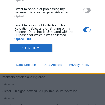
2.9k views
I want to opt-out of processing my
Personal Data for Targeted Advertising.
Ce cancer mortel explose chez les personnes nées après 1980 : le
Opted In
symptôme à repérer
I want to opt-out of Collection, Use,
Retention, Sale, and/or Sharing of my
1.9k views
Personal Data that Is Unrelated with the
Purposes for which it was collected.
Je suis cardiologue et voici le seul chocolat que je valide : c’est le
Opted Out
meilleur pour le cœur
CONFIRM
1.7k views
Cancer du foie : Symptômes silencieux mais vitaux à connaître
1.7k views
Data Deletion
Data Access
Privacy Policy
CARTE. Le cancer est plus mortel dans cette région qu’ailleurs : les
habitants appelés à la vigilance
1.4k views
Alcool : un signe inattendu qui pourrait sauver votre vie
1.4k views