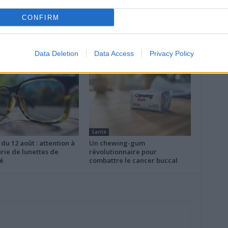
CONFIRM
R
Data Deletion
Data Access
Privacy Policy
Santé
 du 12 août : attention à
Un chewing-gum
rie de lunettes de
révolutionnaire pour
é
combattre le cancer buccal