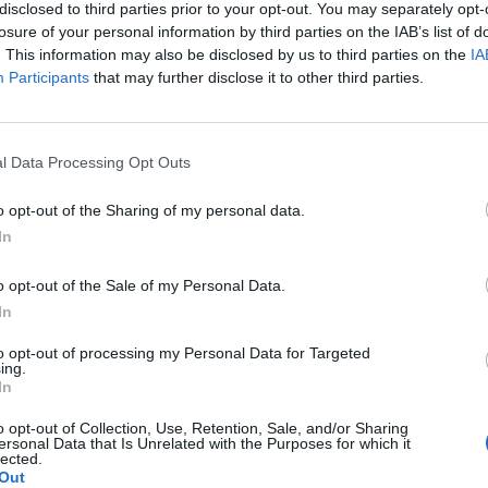
disclosed to third parties prior to your opt-out. You may separately opt-
laré Andrew Przybylski, co-auteur, au journal
losure of your personal information by third parties on the IAB’s list of
. This information may also be disclosed by us to third parties on the
IA
Participants
that may further disclose it to other third parties.
l Data Processing Opt Outs
o opt-out of the Sharing of my personal data.
In
Article suivant
o opt-out of the Sale of my Personal Data.
age
Covid Omicron : symptômes, durée,
In
de
traitement en 2024
to opt-out of processing my Personal Data for Targeted
ing.
In
o opt-out of Collection, Use, Retention, Sale, and/or Sharing
ersonal Data that Is Unrelated with the Purposes for which it
lected.
Out