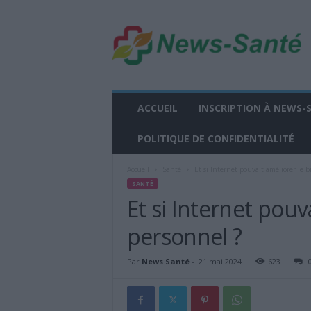
n
e
w
s
-
s
a
ACCUEIL
INSCRIPTION À NEWS-
n
t
POLITIQUE DE CONFIDENTIALITÉ
e
.
Accueil
Santé
Et si Internet pouvait améliorer le b
f
SANTÉ
r
Et si Internet pouv
personnel ?
Par
News Santé
-
21 mai 2024
623