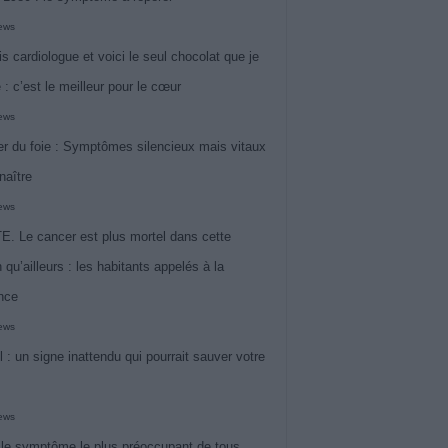
iews
is cardiologue et voici le seul chocolat que je
 : c’est le meilleur pour le cœur
iews
r du foie : Symptômes silencieux mais vitaux
naître
iews
. Le cancer est plus mortel dans cette
 qu’ailleurs : les habitants appelés à la
ance
iews
l : un signe inattendu qui pourrait sauver votre
iews
 le symptôme le plus préoccupant de tous