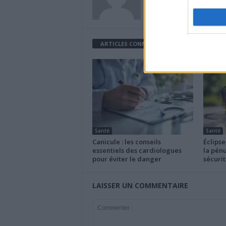
ARTICLES CONNEXES
PLUS DE L'AUTEU
Santé
Santé
Canicule : les conseils
Éclipse
essentiels des cardiologues
la pénu
pour éviter le danger
sécurit
LAISSER UN COMMENTAIRE