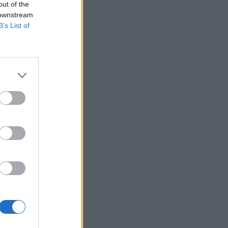
out of the
 downstream
B’s List of