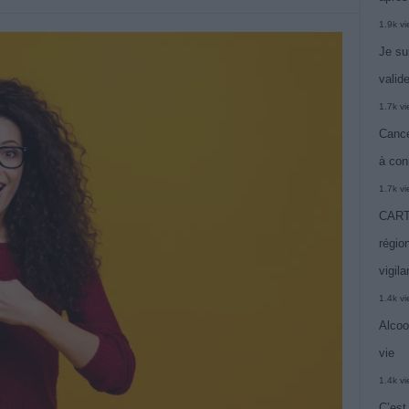
1.9k v
Je su
valide
1.7k v
Cance
à con
1.7k v
CARTE
région
vigil
1.4k v
Alcoo
vie
1.4k v
C’est