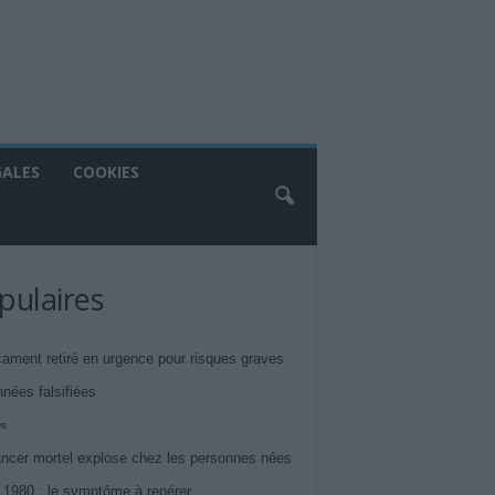
GALES
COOKIES
pulaires
ament retiré en urgence pour risques graves
nnées falsifiées
ws
ncer mortel explose chez les personnes nées
 1980 : le symptôme à repérer