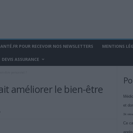
SANTÉ.FR POUR RECEVOIR NOS NEWSLETTERS
MENTIONS LÉ
DEVIS ASSURANCE
ien-être personnel ?
Po
ait améliorer le bien-être
Médic
et do
0
3k vie
Ce ca
après