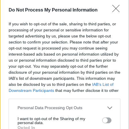
Il faut toutefois faire attention à certaines personnes, notamment
Do Not Process My Personal Information
celles souffrant d’insuffisance rénale chronique ou prenant des
médicaments favorisant la rétention de potassium. Une
If you wish to opt-out of the sale, sharing to third parties, or
consommation excessive peut entraîner des ballonnements ou des
processing of your personal or sensitive information for
troubles digestifs. Enfin, les produits frais non pasteurisés
targeted advertising by us, please use the below opt-out
présentent un risque microbiologique si mal conservés.
section to confirm your selection. Please note that after your
opt-out request is processed you may continue seeing
interest-based ads based on personal information utilized by
us or personal information disclosed to third parties prior to
your opt-out. You may separately opt-out of the further
disclosure of your personal information by third parties on the
IAB’s list of downstream participants. This information may
Article précédent
Article suivant
also be disclosed by us to third parties on the
IAB’s List of
Downstream Participants
that may further disclose it to other
Comment booster votre
La fin de Chuck Norris :
third parties.
cerveau et préserver
découvrez le danger
votre mémoire
silencieux des infarctus
Personal Data Processing Opt Outs
naturellement
massifs
I want to opt-out of the Sharing of my
personal data.
Opted In