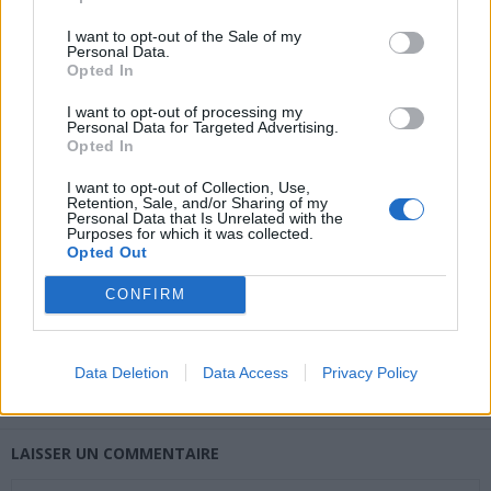
I want to opt-out of the Sale of my
Personal Data.
Opted In
news
I want to opt-out of processing my
Personal Data for Targeted Advertising.
Opted In
ARTICLES CONNEXES
PLUS DE L'AUTEUR
I want to opt-out of Collection, Use,
Retention, Sale, and/or Sharing of my
Personal Data that Is Unrelated with the
Purposes for which it was collected.
Opted Out
CONFIRM
Santé
Santé
Santé
Canicule : les conseils
Éclipse du 12 août :
Un chewing-gum
essentiels des
attention à la pénurie de
révolutionnaire pour
cardiologues pour
lunettes de sécurité
combattre le cancer
éviter le danger
buccal
Data Deletion
Data Access
Privacy Policy
LAISSER UN COMMENTAIRE