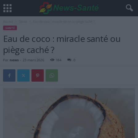
Accueil
Santé
Eau de coco : miracle santé ou piège caché ?
SANTÉ
Eau de coco : miracle santé ou
piège caché ?
Par
news
-
23 mars 2026
184
0