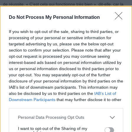
de réussite. « C’est cela qui fonctionne très bien », dit-elle, car la
campagne est « motivante, positive et non stigmatisante ». Le fait
Do Not Process My Personal Information
de faire cette démarche avec d’autres donne un sentiment de
solidarité et facilite la motivation.
If you wish to opt-out of the sale, sharing to third parties, or
processing of your personal or sensitive information for
Enfin, le Dry January est aussi une opportunité d’observer si l’on
targeted advertising by us, please use the below opt-out
est obligé de boire à chaque occasion. C’est une façon de faire une
section to confirm your selection. Please note that after your
« détox » et de réfléchir à des alternatives pour sortir des habitudes
opt-out request is processed you may continue seeing
de consommation liées à la société ou aux événements sociaux.
interest-based ads based on personal information utilized by
us or personal information disclosed to third parties prior to
your opt-out. You may separately opt-out of the further
disclosure of your personal information by third parties on the
IAB’s list of downstream participants. This information may
also be disclosed by us to third parties on the
IAB’s List of
Downstream Participants
that may further disclose it to other
Article précédent
Article suivant
third parties.
Angine : 6 remèdes
Ne mangez surtout pas la
Personal Data Processing Opt Outs
naturels pour soulager
neige, cette habitude peut
rapidement la douleur
vous tuer
I want to opt-out of the Sharing of my