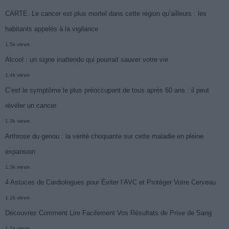
CARTE. Le cancer est plus mortel dans cette région qu’ailleurs : les
habitants appelés à la vigilance
1.5k views
Alcool : un signe inattendu qui pourrait sauver votre vie
1.4k views
C’est le symptôme le plus préoccupant de tous après 60 ans : il peut
révéler un cancer
1.3k views
Arthrose du genou : la vérité choquante sur cette maladie en pleine
expansion
1.3k views
4 Astuces de Cardiologues pour Éviter l’AVC et Protéger Votre Cerveau
1.2k views
Découvrez Comment Lire Facilement Vos Résultats de Prise de Sang
1.1k views