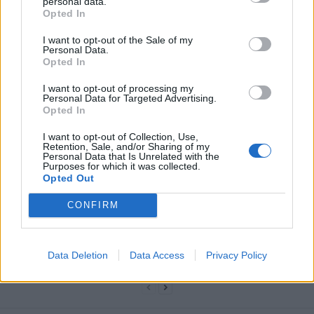
personal data.
Opted In
I want to opt-out of the Sale of my
Personal Data.
Opted In
I want to opt-out of processing my
news
Personal Data for Targeted Advertising.
Opted In
I want to opt-out of Collection, Use,
ARTICLES CONNEXES
PLUS DE L'AUTEUR
Retention, Sale, and/or Sharing of my
Personal Data that Is Unrelated with the
Purposes for which it was collected.
Opted Out
CONFIRM
Santé
Santé
Santé
Canicule : les conseils
Éclipse du 12 août :
Un chewing-gum
essentiels des
attention à la pénurie de
révolutionnaire pour
Data Deletion
Data Access
Privacy Policy
cardiologues pour
lunettes de sécurité
combattre le cancer
éviter le danger
buccal