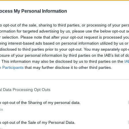
 explique que les chaussettes peuvent favoriser un
ocess My Personal Information
avant le coucher. Il recommande de les enfiler environ 30 à
chauffer. Ensuite, il est préférable de les retirer au moment
to opt-out of the sale, sharing to third parties, or processing of your per
formation for targeted advertising by us, please use the below opt-out s
r selection. Please note that after your opt-out request is processed y
oid aux pieds, notamment les personnes âgées, porter des
eing interest-based ads based on personal information utilized by us or
ution. Avec l’âge, il est plus fréquent d’avoir froid aux
disclosed to third parties prior to your opt-out. You may separately opt-
 dormir. Dans ce cas, le port de chaussettes pendant la
losure of your personal information by third parties on the IAB’s list of
. This information may also be disclosed by us to third parties on the
IA
Participants
that may further disclose it to other third parties.
tant de maintenir une température ambiante confortable
omplique la régulation de la température corporelle et
entiel de ne pas surchauffer la chambre pour favoriser un
l Data Processing Opt Outs
o opt-out of the Sharing of my personal data.
mir est fraîche. Une chambre trop chaude rend
In
 environnement frais offre un meilleur confort et facilite la
o opt-out of the Sale of my Personal Data.