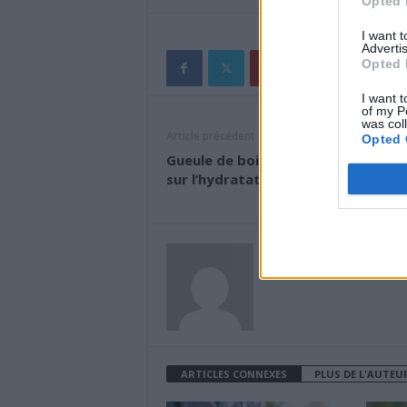
Opted 
I want 
Advertis
Opted 
I want t
of my P
was col
Article précédent
Opted 
Gueule de bois : la vérité surprena
sur l’hydratation efficace
news
ARTICLES CONNEXES
PLUS DE L'AUTEU