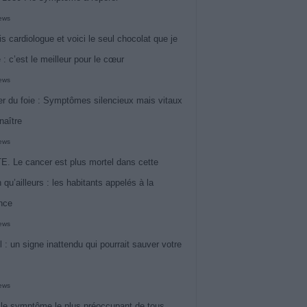
iews
is cardiologue et voici le seul chocolat que je
 : c’est le meilleur pour le cœur
iews
r du foie : Symptômes silencieux mais vitaux
naître
iews
. Le cancer est plus mortel dans cette
 qu’ailleurs : les habitants appelés à la
ance
iews
l : un signe inattendu qui pourrait sauver votre
iews
 le symptôme le plus préoccupant de tous