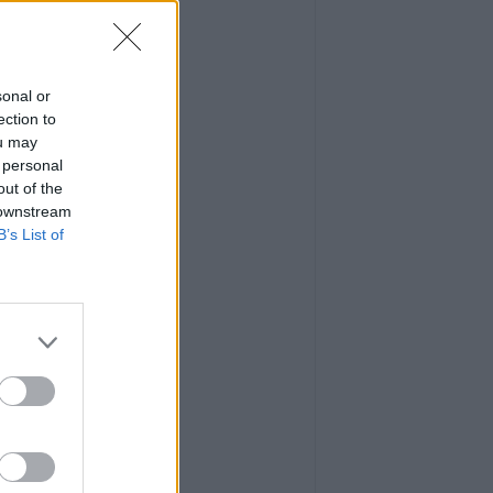
sonal or
ection to
ou may
 personal
out of the
 downstream
B’s List of