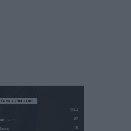
TÉGORIE POPULAIRE
5064
82
artenaires
16
lassé