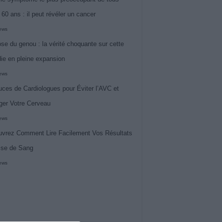
 60 ans : il peut révéler un cancer
iews
ose du genou : la vérité choquante sur cette
ie en pleine expansion
iews
uces de Cardiologues pour Éviter l’AVC et
ger Votre Cerveau
iews
vrez Comment Lire Facilement Vos Résultats
ise de Sang
iews