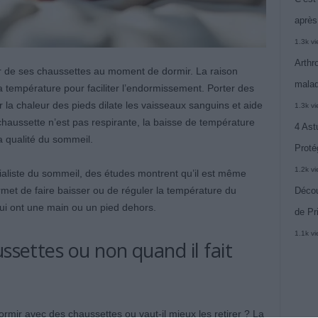
après
1.3k v
Arthr
er de ses chaussettes au moment de dormir. La raison
malad
sa température pour faciliter l’endormissement. Porter des
 la chaleur des pieds dilate les vaisseaux sanguins et aide
1.3k v
 chaussette n’est pas respirante, la baisse de température
4 Ast
a qualité du sommeil.
Proté
1.2k v
ialiste du sommeil, des études montrent qu’il est même
ermet de faire baisser ou de réguler la température du
Décou
ui ont une main ou un pied dehors.
de Pr
1.1k v
ussettes ou non quand il fait
rmir avec des chaussettes ou vaut-il mieux les retirer ? La