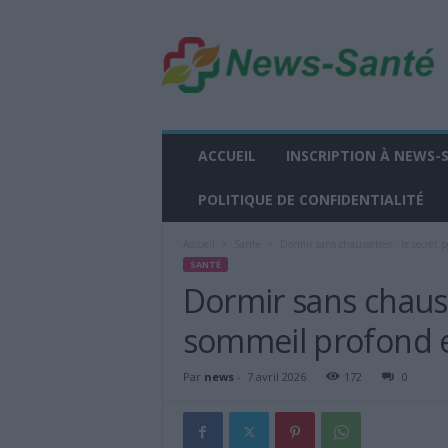
n
e
w
s
-
s
a
ACCUEIL
INSCRIPTION À NEWS-
n
t
POLITIQUE DE CONFIDENTIALITÉ
e
.
Accueil
Santé
Dormir sans chaussettes : le secret
f
SANTÉ
r
Dormir sans chauss
sommeil profond e
Par
news
-
7 avril 2026
172
0