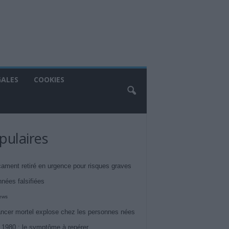
GALES
COOKIES
pulaires
ament retiré en urgence pour risques graves
nnées falsifiées
iews
ncer mortel explose chez les personnes nées
 1980 : le symptôme à repérer