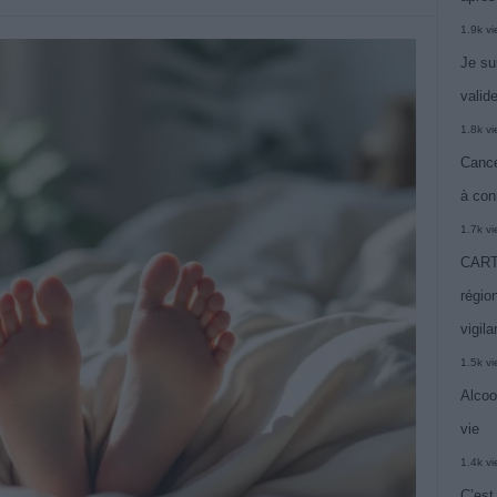
1.9k v
Je su
valide
1.8k v
Cance
à con
1.7k v
CARTE
région
vigil
1.5k v
Alcoo
vie
1.4k v
C’est