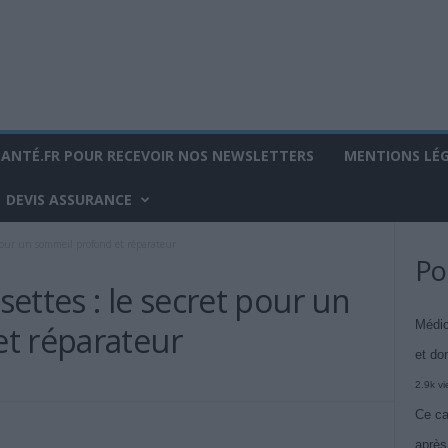
SANTÉ.FR POUR RECEVOIR NOS NEWSLETTERS
MENTIONS LÉ
DEVIS ASSURANCE
 pour un sommeil profond et réparateur
Po
ettes : le secret pour un
Médic
t réparateur
et do
2.9k v
Ce ca
après