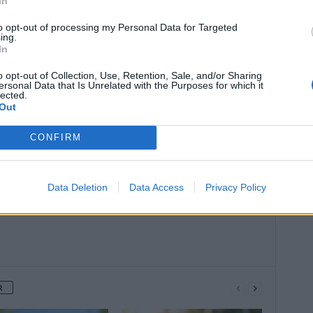
In
to opt-out of processing my Personal Data for Targeted
ing.
In
o opt-out of Collection, Use, Retention, Sale, and/or Sharing
ersonal Data that Is Unrelated with the Purposes for which it
lected.
Article suivant
Out
nte
Le secret pour inverser le
vieillissement des cellules enfin dévoilé
CONFIRM
Data Deletion
Data Access
Privacy Policy
R