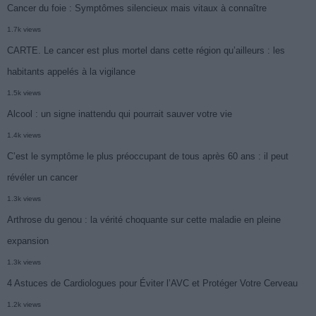
Cancer du foie : Symptômes silencieux mais vitaux à connaître
1.7k views
CARTE. Le cancer est plus mortel dans cette région qu’ailleurs : les
habitants appelés à la vigilance
1.5k views
Alcool : un signe inattendu qui pourrait sauver votre vie
1.4k views
C’est le symptôme le plus préoccupant de tous après 60 ans : il peut
révéler un cancer
1.3k views
Arthrose du genou : la vérité choquante sur cette maladie en pleine
expansion
1.3k views
4 Astuces de Cardiologues pour Éviter l’AVC et Protéger Votre Cerveau
1.2k views