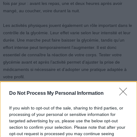
fois par jour : avant les repas, une et deux heures après avoir
mangé, au coucher, voire durant la nuit.
Les activités physiques jouent également un rôle important dans le
contrôle de la glycémie. Leur effet varie selon leur intensité et leur
durée. Une marche peut faire baisser la glycémie, tandis qu’un
effort intense peut temporairement l’augmenter. Il est donc
essentiel de connaître la réaction de votre corps. Tester votre
glycémie avant et après l’activité permet d’ajuster la prise de
médicaments si nécessaire et d’adopter une pratique adaptée à
votre profil.
Do Not Process My Personal Information
If you wish to opt-out of the sale, sharing to third parties, or
processing of your personal or sensitive information for
targeted advertising by us, please use the below opt-out
Article précédent
Article suivant
section to confirm your selection. Please note that after your
4 Astuces de Cardiologues
Perte de poids après 60
opt-out request is processed you may continue seeing