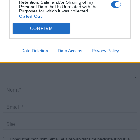
Retention, Sale, and/or Sharing of my
Personal Data that Is Unrelated with the
Purposes for which it was collected.
Opted Out
LAISSER UN COMMENTAIRE
CONFIRM
Data Deletion
Data Access
Privacy Policy
Enregistrer mon nom, email et site web dans ce navigateur pour la