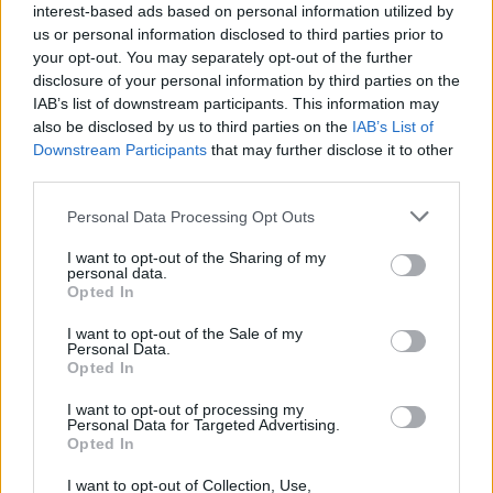
pour Éviter l’AVC et
ans : la véritable clé enfin
interest-based ads based on personal information utilized by
Protéger Votre Cerveau
révélée
us or personal information disclosed to third parties prior to
your opt-out. You may separately opt-out of the further
disclosure of your personal information by third parties on the
IAB’s list of downstream participants. This information may
also be disclosed by us to third parties on the
IAB’s List of
Downstream Participants
that may further disclose it to other
third parties.
news
Personal Data Processing Opt Outs
I want to opt-out of the Sharing of my
ARTICLES CONNEXES
PLUS DE L'AUTEUR
personal data.
Opted In
I want to opt-out of the Sale of my
Personal Data.
Opted In
Santé
Santé
Santé
I want to opt-out of processing my
Canicule : les conseils
Éclipse du 12 août :
Un chewing-gum
Personal Data for Targeted Advertising.
essentiels des
attention à la pénurie de
révolutionnaire pour
Opted In
cardiologues pour
lunettes de sécurité
combattre le cancer
éviter le danger
buccal
I want to opt-out of Collection, Use,