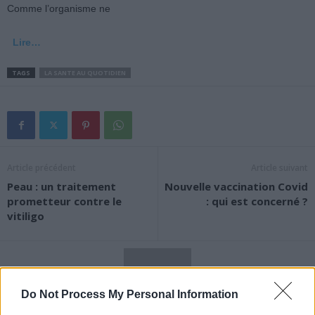
Comme l’organisme ne
Lire…
TAGS
LA SANTE AU QUOTIDIEN
Article précédent
Article suivant
Peau : un traitement
Nouvelle vaccination Covid
prometteur contre le
: qui est concerné ?
vitiligo
Do Not Process My Personal Information