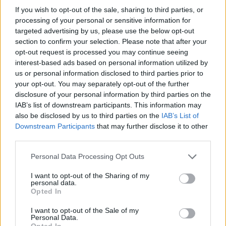
News Santé
If you wish to opt-out of the sale, sharing to third parties, or
processing of your personal or sensitive information for
https://news-sante.fr
targeted advertising by us, please use the below opt-out
section to confirm your selection. Please note that after your
opt-out request is processed you may continue seeing
ARTICLES CONNEXES
PLUS DE L'AUTEUR
interest-based ads based on personal information utilized by
us or personal information disclosed to third parties prior to
your opt-out. You may separately opt-out of the further
disclosure of your personal information by third parties on the
IAB’s list of downstream participants. This information may
Santé
Santé
Santé
also be disclosed by us to third parties on the
IAB’s List of
Canicule : les conseils
Éclipse du 12 août :
Un chewing-gum
Downstream Participants
that may further disclose it to other
essentiels des
attention à la pénurie de
révolutionnaire pour
cardiologues pour
lunettes de sécurité
combattre le cancer
third parties.
éviter le danger
buccal
Personal Data Processing Opt Outs
I want to opt-out of the Sharing of my
personal data.
Opted In
Populaires
I want to opt-out of the Sale of my
Personal Data.
Médicament retiré en urgence pour risques graves et données falsifiées
Opted In