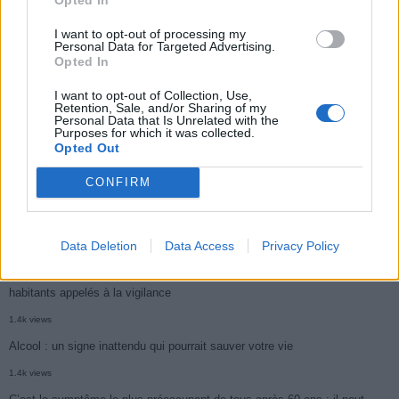
3k views
I want to opt-out of processing my
Personal Data for Targeted Advertising.
Ce cancer mortel explose chez les personnes nées après 1980 : le
Opted In
symptôme à repérer
I want to opt-out of Collection, Use,
Retention, Sale, and/or Sharing of my
1.9k views
Personal Data that Is Unrelated with the
Purposes for which it was collected.
Je suis cardiologue et voici le seul chocolat que je valide : c’est le
Opted Out
meilleur pour le cœur
CONFIRM
1.7k views
Cancer du foie : Symptômes silencieux mais vitaux à connaître
1.7k views
Data Deletion
Data Access
Privacy Policy
CARTE. Le cancer est plus mortel dans cette région qu’ailleurs : les
habitants appelés à la vigilance
1.4k views
Alcool : un signe inattendu qui pourrait sauver votre vie
1.4k views