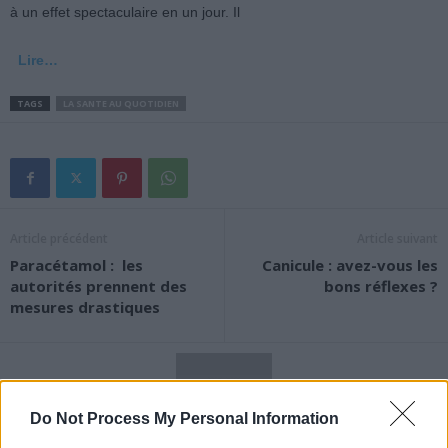
à un effet spectaculaire en un jour. Il
Lire…
TAGS
LA SANTE AU QUOTIDIEN
Article précédent
Article suivant
Paracétamol : les
Canicule : avez-vous les
autorités prennent des
bons réflexes ?
mesures drastiques
Do Not Process My Personal Information