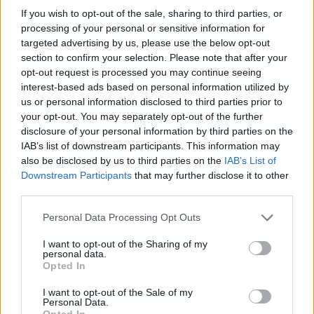
News Santé
If you wish to opt-out of the sale, sharing to third parties, or
processing of your personal or sensitive information for
https://news-sante.fr
targeted advertising by us, please use the below opt-out
section to confirm your selection. Please note that after your
opt-out request is processed you may continue seeing
ARTICLES CONNEXES
PLUS DE L'AUTEUR
interest-based ads based on personal information utilized by
us or personal information disclosed to third parties prior to
your opt-out. You may separately opt-out of the further
disclosure of your personal information by third parties on the
IAB’s list of downstream participants. This information may
Santé
Santé
Santé
also be disclosed by us to third parties on the
IAB’s List of
Canicule : les conseils
Éclipse du 12 août :
Un chewing-gum
Downstream Participants
that may further disclose it to other
essentiels des
attention à la pénurie de
révolutionnaire pour
cardiologues pour
lunettes de sécurité
combattre le cancer
third parties.
éviter le danger
buccal
Personal Data Processing Opt Outs
I want to opt-out of the Sharing of my
personal data.
Opted In
Populaires
I want to opt-out of the Sale of my
Personal Data.
Médicament retiré en urgence pour risques graves et données falsifiées
Opted In