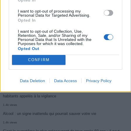
3k views
I want to opt-out of processing my
Personal Data for Targeted Advertising.
Ce cancer mortel explose chez les personnes nées après 1980 : le
Opted In
symptôme à repérer
I want to opt-out of Collection, Use,
Retention, Sale, and/or Sharing of my
1.9k views
Personal Data that Is Unrelated with the
Purposes for which it was collected.
Je suis cardiologue et voici le seul chocolat que je valide : c’est le
Opted Out
meilleur pour le cœur
CONFIRM
1.7k views
Cancer du foie : Symptômes silencieux mais vitaux à connaître
1.7k views
Data Deletion
Data Access
Privacy Policy
CARTE. Le cancer est plus mortel dans cette région qu’ailleurs : les
habitants appelés à la vigilance
1.4k views
Alcool : un signe inattendu qui pourrait sauver votre vie
1.4k views