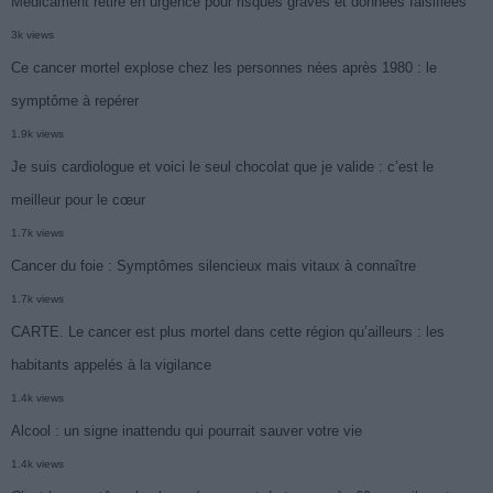
Médicament retiré en urgence pour risques graves et données falsifiées
3k views
Ce cancer mortel explose chez les personnes nées après 1980 : le
symptôme à repérer
1.9k views
Je suis cardiologue et voici le seul chocolat que je valide : c’est le
meilleur pour le cœur
1.7k views
Cancer du foie : Symptômes silencieux mais vitaux à connaître
1.7k views
CARTE. Le cancer est plus mortel dans cette région qu’ailleurs : les
habitants appelés à la vigilance
1.4k views
Alcool : un signe inattendu qui pourrait sauver votre vie
1.4k views