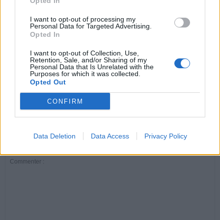
Opted In
ARTICLES CONNEXES
PLUS DE L'AUTEUR
I want to opt-out of processing my
Personal Data for Targeted Advertising.
Opted In
I want to opt-out of Collection, Use,
Retention, Sale, and/or Sharing of my
Personal Data that Is Unrelated with the
Santé
Santé
Santé
Purposes for which it was collected.
Canicule : les conseils
Éclipse du 12 août :
Un chewing-gum
Opted Out
essentiels des
attention à la pénurie de
révolutionnaire pour
cardiologues pour
lunettes de sécurité
combattre le cancer
éviter le danger
buccal
CONFIRM
Data Deletion
Data Access
Privacy Policy
LAISSER UN COMMENTAIRE