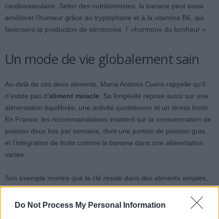
cardiovasculaire. Selon des nutritionnistes, la banane peut aussi
améliorer l’humeur grâce au tryptophane et à la vitamine B6, qui
favorisent la production de sérotonine, l’ »hormone du bonheur ».
Un mode de vie globalement sain
Au-delà de ces deux aliments, María Antonia Cuero rappelle qu’il
n’existe pas d’
aliment miracle
. Sa longévité repose aussi sur une
alimentation équilibrée, une activité quotidienne et un stress limité.
En France, les recommandations insistent sur la consommation de
poisson deux fois par semaine, dont une portion de poisson gras,
et l’intégration de fruits comme la banane dans une alimentation
variée.
Son exemple montre que la clé réside dans des aliments simples,
peu transformés, un corps actif, et une vie sans stress excessif. À
123 ans, María Antonia Cuero continue d’inciter à manger du
Do Not Process My Personal Information
poisson et des bananes, tout en rappelant l’importance de rire