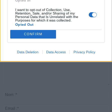
Opted In
Santé
Santé
Santé
Canicule : les conseils
Éclipse du 12 août :
Un chewing-gum
I want to opt-out of Collection, Use,
essentiels des
attention à la pénurie de
révolutionnaire pour
cardiologues pour
lunettes de sécurité
combattre le cancer
Retention, Sale, and/or Sharing of my
éviter le danger
buccal
Personal Data that Is Unrelated with the
Purposes for which it was collected.
Opted Out
CONFIRM
LAISSER UN COMMENTAIRE
Data Deletion
Data Access
Privacy Policy