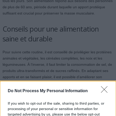
tous les jours. Son alimentation répond aux besoins des personnes
de plus de 60 ans, période durant laquelle un apport protéique
suffisant est crucial pour préserver la masse musculaire.
Conseils pour une alimentation
saine et durable
Pour suivre cette routine, il est conseillé de privilégier les protéines
animales et végétales, les céréales complètes, les noix et les
légumineuses. À l’inverse, il faut limiter la consommation de sel, de
produits ultra-transformés et de sucres raffinés. En adaptant ses
apports et en se faisant plaisir, il est possible d’améliorer son
métabolisme et de préserver sa santé sur le long terme.
Do Not Process My Personal Information
If you wish to opt-out of the sale, sharing to third parties, or
processing of your personal or sensitive information for
targeted advertising by us, please use the below opt-out