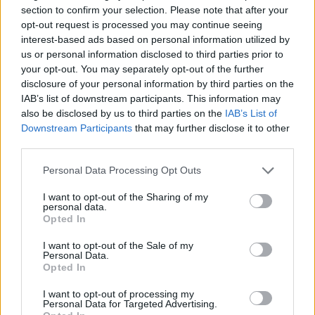
section to confirm your selection. Please note that after your
Article précédent
Article suivant
opt-out request is processed you may continue seeing
Méningite : reconnaître
Sciatique : Comment
interest-based ads based on personal information utilized by
rapidement ses
soulager cette douleur qui
us or personal information disclosed to third parties prior to
symptômes pour sauver
touche 2% de la
your opt-out. You may separately opt-out of the further
des vies
population
disclosure of your personal information by third parties on the
IAB’s list of downstream participants. This information may
also be disclosed by us to third parties on the
IAB’s List of
Downstream Participants
that may further disclose it to other
third parties.
Personal Data Processing Opt Outs
news
I want to opt-out of the Sharing of my
personal data.
Opted In
ARTICLES CONNEXES
PLUS DE L'AUTEUR
I want to opt-out of the Sale of my
Personal Data.
Opted In
I want to opt-out of processing my
Personal Data for Targeted Advertising.