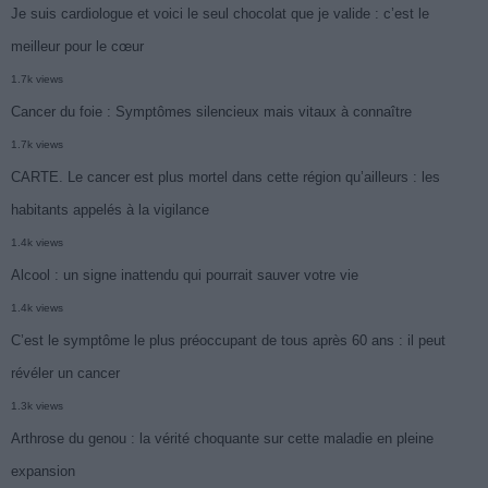
Je suis cardiologue et voici le seul chocolat que je valide : c’est le
meilleur pour le cœur
1.7k views
Cancer du foie : Symptômes silencieux mais vitaux à connaître
1.7k views
CARTE. Le cancer est plus mortel dans cette région qu’ailleurs : les
habitants appelés à la vigilance
1.4k views
Alcool : un signe inattendu qui pourrait sauver votre vie
1.4k views
C’est le symptôme le plus préoccupant de tous après 60 ans : il peut
révéler un cancer
1.3k views
Arthrose du genou : la vérité choquante sur cette maladie en pleine
expansion