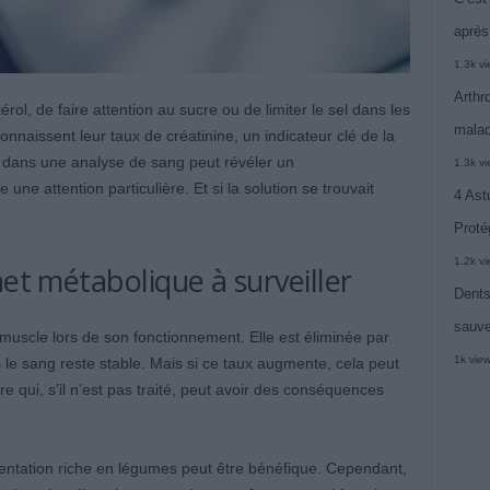
après
1.3k v
Arthr
rol, de faire attention au sucre ou de limiter le sel dans les
malad
naissent leur taux de créatinine, un indicateur clé de la
t dans une analyse de sang peut révéler un
1.3k v
une attention particulière. Et si la solution se trouvait
4 Ast
Proté
1.2k v
het métabolique à surveiller
Dents
sauve
 muscle lors de son fonctionnement. Elle est éliminée par
1k vie
 le sang reste stable. Mais si ce taux augmente, cela peut
e qui, s’il n’est pas traité, peut avoir des conséquences
mentation riche en légumes peut être bénéfique. Cependant,