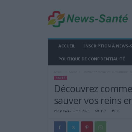
n
e
w
s
-
s
a
ACCUEIL
INSCRIPTION À NEWS-
n
t
POLITIQUE DE CONFIDENTIALITÉ
e
.
Accueil
Santé
Découvrez comment la créatinine peu
f
SANTÉ
r
Découvrez comment
sauver vos reins en
Par
news
-
3 mai 2026
157
0