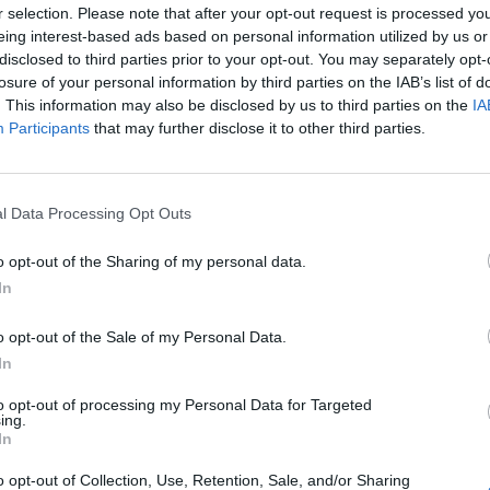
tioxydants
. Ces composés aident à protéger les cellules
r selection. Please note that after your opt-out request is processed y
ux libres, ce qui peut améliorer la santé rénale et réduire
eing interest-based ads based on personal information utilized by us or
olorés et très savoureux.
disclosed to third parties prior to your opt-out. You may separately opt-
losure of your personal information by third parties on the IAB’s list of
. This information may also be disclosed by us to third parties on the
IA
égrant des légumes faibles en potassium, diurétiques,
Participants
that may further disclose it to other third parties.
der à préserver la santé rénale et à réduire la créatinine.
 pour préserver ses reins
l Data Processing Opt Outs
fit à elle seule. Un mode de vie sain est tout aussi essentiel.
o opt-out of the Sharing of my personal data.
vité physique, éviter le tabac et l’alcool en excès, et
In
imples ont un impact considérable sur la santé des reins.
o opt-out of the Sale of my Personal Data.
aque personne est différente. L’alimentation idéale peut
In
acun. Il est conseillé de consulter un professionnel de
to opt-out of processing my Personal Data for Targeted
 des recommandations adaptées. Par exemple, en cas de
ing.
In
 d’œufs ou de viande doit être ajustée selon le stade de
o opt-out of Collection, Use, Retention, Sale, and/or Sharing