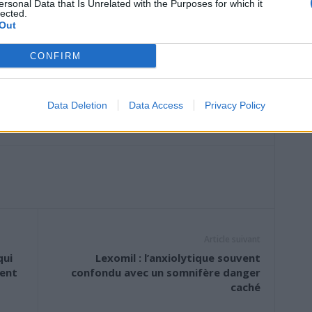
ersonal Data that Is Unrelated with the Purposes for which it
lected.
 en fonction de votre équilibre minéral. Se faire conseiller
Out
t d’établir une alimentation réellement adaptée à votre
CONFIRM
umes dans votre alimentation quotidienne peut avoir de
eins. Votre assiette a plus d’impact que vous ne le pensez.
Data Deletion
Data Access
Privacy Policy
ale !
Article suivant
qui
Lexomil : l’anxiolytique souvent
ent
confondu avec un somnifère danger
caché