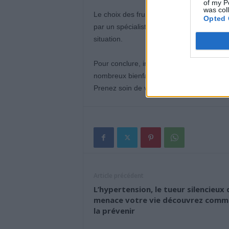
of my P
was col
Le choix des fruits doit également se faire
Opted 
par un spécialiste ou un diététicien perme
situation.
Pour conclure, intégrer davantage de lég
nombreux bienfaits pour la santé de vos r
Prenez soin de vous et de votre santé rén
Article précédent
L’hypertension, le tueur silencieux 
menace votre vie découvrez comm
la prévenir