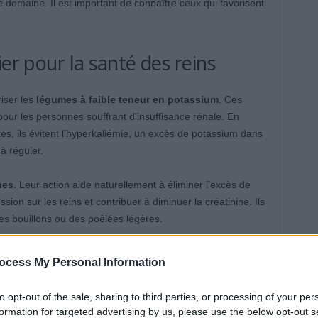
 domaine. Il est important de connaître ceux qui favorisent
ier pour la santé des reins
iser les
légumes à faible teneur en potassium
. Ces
pour les personnes souffrant d’insuffisance rénale. En
ytes, ils évitent l’hyperkaliémie, un excès de potassium dans
 à réguler.
ues
. Leur action aide naturellement à éliminer l’excès de
ession sur les reins et contribuer à diminuer la créatinine. Ils
es bouillons ou des poêlées légères.
lement un rôle important. Leur consommation favorise une
ocess My Personal Information
on des déchets métaboliques, allégeant ainsi la charge sur les
to opt-out of the sale, sharing to third parties, or processing of your per
formation for targeted advertising by us, please use the below opt-out s