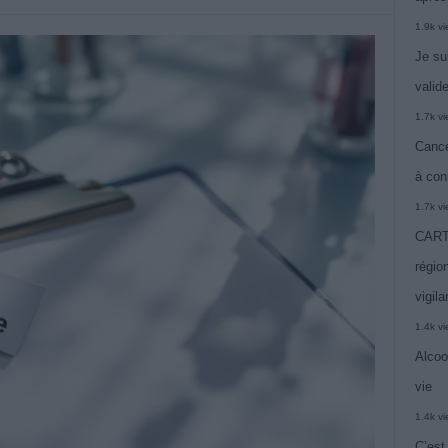
1.9k v
Je su
valide
1.7k v
Cance
à con
1.7k v
CARTE
région
vigil
1.4k v
Alcoo
vie
1.4k v
C’est