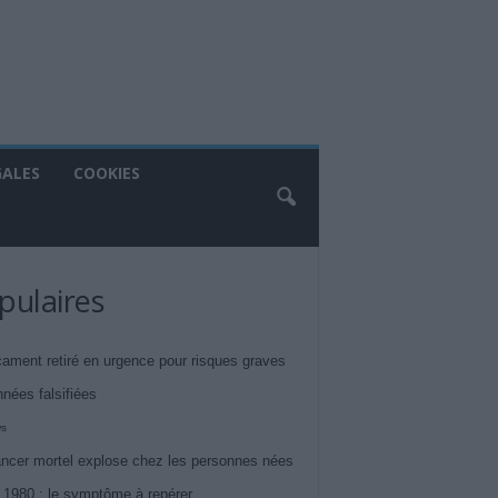
GALES
COOKIES
pulaires
ament retiré en urgence pour risques graves
nnées falsifiées
ws
ncer mortel explose chez les personnes nées
 1980 : le symptôme à repérer