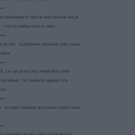
iews
is cardiologue et voici le seul chocolat que je
 : c’est le meilleur pour le cœur
iews
r du foie : Symptômes silencieux mais vitaux
naître
iews
. Le cancer est plus mortel dans cette
 qu’ailleurs : les habitants appelés à la
ance
iews
l : un signe inattendu qui pourrait sauver votre
iews
 le symptôme le plus préoccupant de tous