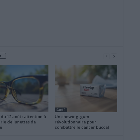
R
Santé
 du 12 août : attention à
Un chewing-gum
rie de lunettes de
révolutionnaire pour
é
combattre le cancer buccal