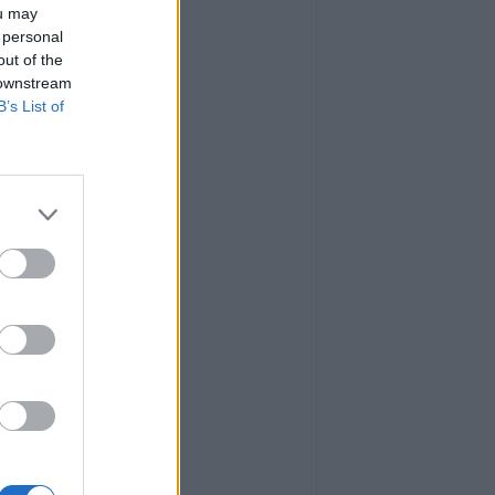
ou may
 personal
out of the
 downstream
B’s List of