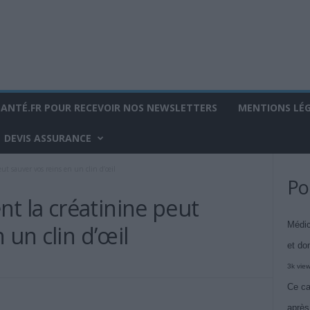
SANTÉ.FR POUR RECEVOIR NOS NEWSLETTERS
MENTIONS LÉ
DEVIS ASSURANCE
t sauver vos reins en un clin d’œil
Po
 la créatinine peut
Médic
 un clin d’œil
et do
3k vie
Ce ca
après