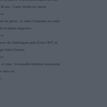
 60 ans : il peut révéler un cancer
iews
ose du genou : la vérité choquante sur cette
ie en pleine expansion
iews
uces de Cardiologues pour Éviter l’AVC et
ger Votre Cerveau
iews
 et cœur : la nouvelle révélation qui pourrait
r votre vie
ws