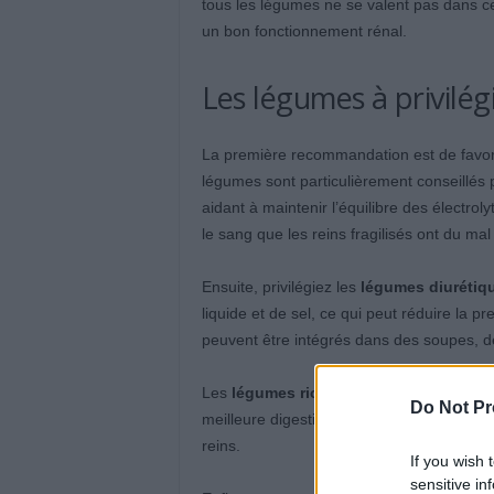
tous les légumes ne se valent pas dans ce
un bon fonctionnement rénal.
Les légumes à privilég
La première recommandation est de favor
légumes sont particulièrement conseillés 
aidant à maintenir l’équilibre des électrol
le sang que les reins fragilisés ont du mal
Ensuite, privilégiez les
légumes diurétiq
liquide et de sel, ce qui peut réduire la pr
peuvent être intégrés dans des soupes, d
Les
légumes riches en fibres
jouent éga
Do Not Pr
meilleure digestion et facilite l’éliminati
reins.
If you wish 
sensitive in