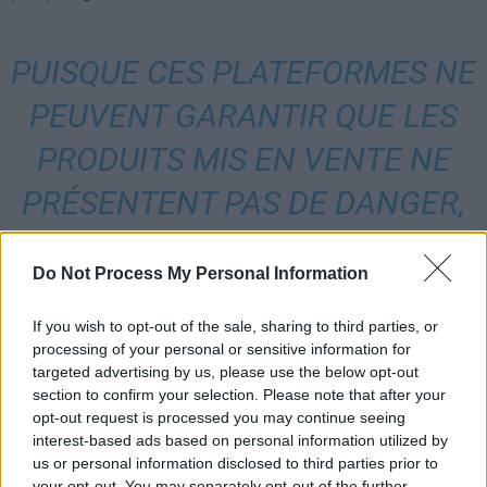
PUISQUE CES PLATEFORMES NE
PEUVENT GARANTIR QUE LES
PRODUITS MIS EN VENTE NE
PRÉSENTENT PAS DE DANGER,
ALIEXPRESS, SHEIN ET TEMU
Do Not Process My Personal Information
DOIVENT ÊTRE SANCTIONNÉES
ET LEUR ACCÈS LIMITÉ
If you wish to opt-out of the sale, sharing to third parties, or
processing of your personal or sensitive information for
targeted advertising by us, please use the below opt-out
section to confirm your selection. Please note that after your
Les plateformes ont été contactées et ont indiqué avoir retiré les
opt-out request is processed you may continue seeing
produits incriminés. Toutefois, l’association avertit que rien ne
interest-based ads based on personal information utilized by
garantit qu’ils ne réapparaîtront sous d’autres annonces.
us or personal information disclosed to third parties prior to
your opt-out. You may separately opt-out of the further