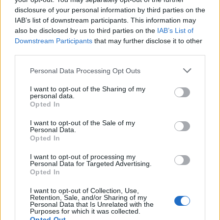
disclosure of your personal information by third parties on the
Que Choisir Ensemble rappelle que ces alertes s’inscrivent dans
IAB’s list of downstream participants. This information may
une série de démarches. En 2024, elle avait déjà déposé une
also be disclosed by us to third parties on the
IAB’s List of
plainte auprès de l’Arcom pour faire respecter la réglementation
Downstream Participants
that may further disclose it to other
européenne sur Temu. Une étude menée en février 2025 avait
third parties.
aussi révélé que 81 % des 214 produits testés sur cette plateforme
Personal Data Processing Opt Outs
étaient non conformes.
I want to opt-out of the Sharing of my
personal data.
Opted In
I want to opt-out of the Sale of my
Personal Data.
Opted In
Article précédent
Article suivant
I want to opt-out of processing my
Le tennis pourrait vous
L’Insuline, Véritable Mère
Personal Data for Targeted Advertising.
faire vivre 10 ans de plus
de la Prise de Poids Selon
Opted In
un Expert
I want to opt-out of Collection, Use,
Retention, Sale, and/or Sharing of my
Personal Data that Is Unrelated with the
Purposes for which it was collected.
Opted Out