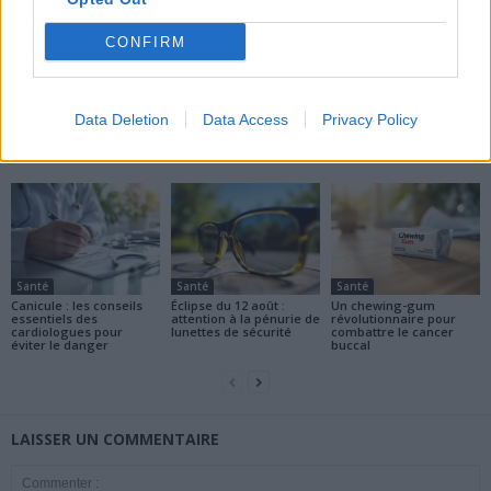
CONFIRM
news
Data Deletion
Data Access
Privacy Policy
ARTICLES CONNEXES
PLUS DE L'AUTEUR
Santé
Santé
Santé
Canicule : les conseils
Éclipse du 12 août :
Un chewing-gum
essentiels des
attention à la pénurie de
révolutionnaire pour
cardiologues pour
lunettes de sécurité
combattre le cancer
éviter le danger
buccal
LAISSER UN COMMENTAIRE