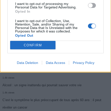
Ce cancer mortel explose chez les personnes nées après 1980 : le
I want to opt-out of processing my
Personal Data for Targeted Advertising.
symptôme à repérer
Opted In
1.9k views
I want to opt-out of Collection, Use,
Retention, Sale, and/or Sharing of my
Je suis cardiologue et voici le seul chocolat que je valide : c’est le
Personal Data that Is Unrelated with the
Purposes for which it was collected.
meilleur pour le cœur
Opted Out
1.7k views
CONFIRM
Cancer du foie : Symptômes silencieux mais vitaux à connaître
1.7k views
Data Deletion
Data Access
Privacy Policy
CARTE. Le cancer est plus mortel dans cette région qu’ailleurs : les
habitants appelés à la vigilance
1.4k views
Alcool : un signe inattendu qui pourrait sauver votre vie
1.4k views
C’est le symptôme le plus préoccupant de tous après 60 ans : il peut
révéler un cancer