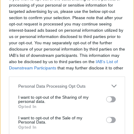
https://news-sante.fr
processing of your personal or sensitive information for
targeted advertising by us, please use the below opt-out
ARTICLES CONNEXES
PLUS DE L'AUTEUR
section to confirm your selection. Please note that after your
opt-out request is processed you may continue seeing
interest-based ads based on personal information utilized by
us or personal information disclosed to third parties prior to
your opt-out. You may separately opt-out of the further
disclosure of your personal information by third parties on the
Santé
Santé
Santé
IAB’s list of downstream participants. This information may
Canicule : les conseils
Éclipse du 12 août :
Un chewing-gum
also be disclosed by us to third parties on the
IAB’s List of
essentiels des
attention à la pénurie de
révolutionnaire pour
cardiologues pour
lunettes de sécurité
combattre le cancer
Downstream Participants
that may further disclose it to other
éviter le danger
buccal
third parties.
Personal Data Processing Opt Outs
I want to opt-out of the Sharing of my
Populaires
personal data.
Opted In
I want to opt-out of the Sale of my
Médicament retiré en urgence pour risques graves et données falsifiées
Personal Data.
Opted In
3k views