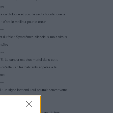
iews
is cardiologue et voici le seul chocolat que je
 : c’est le meilleur pour le cœur
iews
r du foie : Symptômes silencieux mais vitaux
naître
iews
. Le cancer est plus mortel dans cette
 qu’ailleurs : les habitants appelés à la
ance
iews
l : un signe inattendu qui pourrait sauver votre
iews
 le symptôme le plus préoccupant de tous