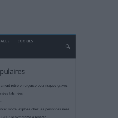
GALES
COOKIES
pulaires
ament retiré en urgence pour risques graves
nnées falsifiées
ws
ncer mortel explose chez les personnes nées
 1980 : le symptôme à repérer