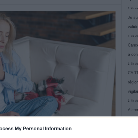
1.9k v
Je su
valide
1.7k v
Cance
à con
1.7k v
CARTE
région
vigil
1.4k v
Alcoo
vie
ocess My Personal Information
1.4k v
C’est