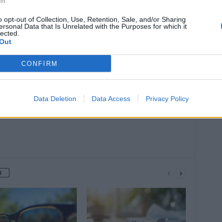
In
o opt-out of Collection, Use, Retention, Sale, and/or Sharing
ersonal Data that Is Unrelated with the Purposes for which it
lected.
Out
Article suivant
que
Quels aliments peuvent vous empêcher
CONFIRM
de dormir ?
Data Deletion
Data Access
Privacy Policy
R