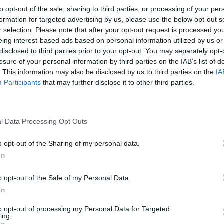
to opt-out of the sale, sharing to third parties, or processing of your per
après
formation for targeted advertising by us, please use the below opt-out s
 douloureux. Il se manifeste 6 mois à un an après
r selection. Please note that after your opt-out request is processed y
1.3k v
e ? Ce symptômes est-il courant ?
eing interest-based ads based on personal information utilized by us or
Arthr
disclosed to third parties prior to your opt-out. You may separately opt-
malad
onne positive sur 3
losure of your personal information by third parties on the IAB’s list of
. This information may also be disclosed by us to third parties on the
IA
1.3k v
Participants
that may further disclose it to other third parties.
4 Ast
9 développent les symptômes du Covid long selon Santé
persistance des symptômes du Covid
plus de trois mois
Proté
 plus souvent, d’une fatigue intense, de
faiblesse
1.2k v
l Data Processing Opt Outs
ubles cognitifs. Cette affection peut être très longue.
Dents
o opt-out of the Sharing of my personal data.
sauve
In
1k vie
o opt-out of the Sale of my Personal Data.
In
to opt-out of processing my Personal Data for Targeted
ing.