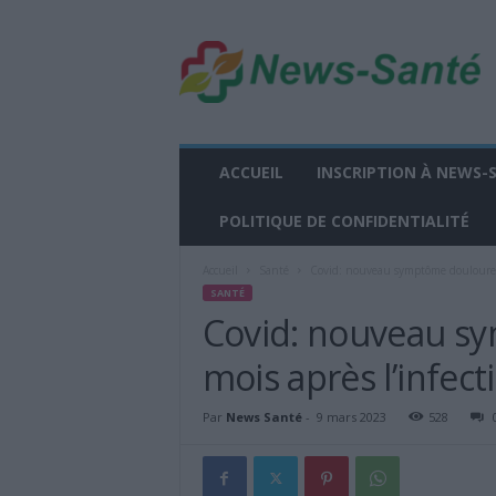
n
e
w
s
-
s
a
ACCUEIL
INSCRIPTION À NEWS-
n
t
POLITIQUE DE CONFIDENTIALITÉ
e
.
Accueil
Santé
Covid: nouveau symptôme douloureux
f
SANTÉ
r
Covid: nouveau s
mois après l’infect
Par
News Santé
-
9 mars 2023
528