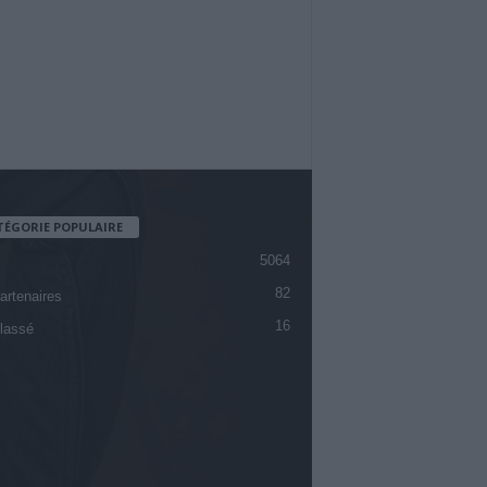
TÉGORIE POPULAIRE
5064
82
artenaires
16
lassé