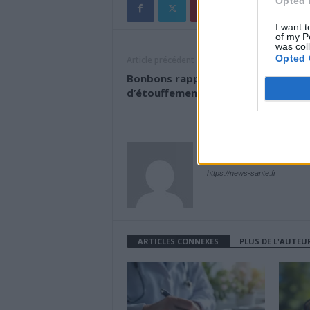
Opted 
I want t
of my P
was col
Opted 
Article précédent
Bonbons rappelés à cause d’un ris
d’étouffement
News Santé
https://news-sante.fr
ARTICLES CONNEXES
PLUS DE L'AUTEU