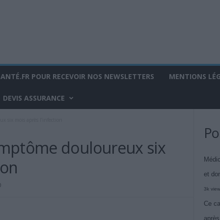
SANTÉ.FR POUR RECEVOIR NOS NEWSLETTERS
MENTIONS LÉ
DEVIS ASSURANCE
 six mois après l’infection
Po
ymptôme douloureux six
Médic
ion
et do
0
3k vie
Ce ca
après