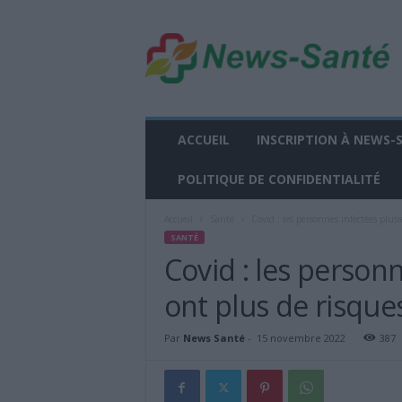
n
e
w
s
-
s
a
ACCUEIL
INSCRIPTION À NEWS-
n
t
POLITIQUE DE CONFIDENTIALITÉ
e
.
Accueil
Santé
Covid : les personnes infectées plusie
f
SANTÉ
r
Covid : les personn
ont plus de risqu
Par
News Santé
-
15 novembre 2022
387