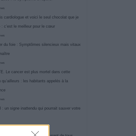
iews
is cardiologue et voici le seul chocolat que je
 : c’est le meilleur pour le cœur
iews
r du foie : Symptômes silencieux mais vitaux
naître
iews
. Le cancer est plus mortel dans cette
 qu’ailleurs : les habitants appelés à la
ance
iews
l : un signe inattendu qui pourrait sauver votre
iews
 le symptôme le plus préoccupant de tous