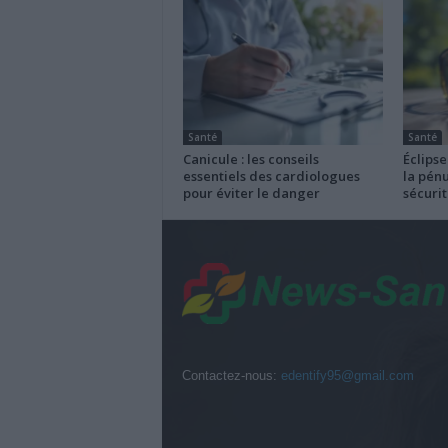
Santé
Santé
Canicule : les conseils
Éclipse
essentiels des cardiologues
la pénu
pour éviter le danger
sécurit
Contactez-nous:
edentify95@gmail.com