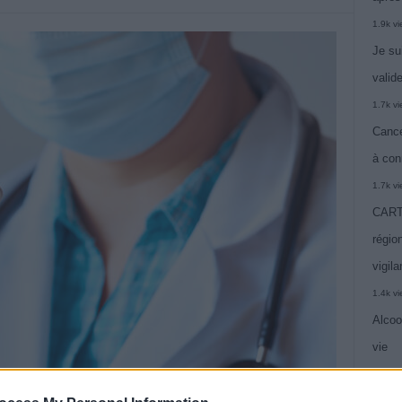
1.9k v
Je su
valide
1.7k v
Cance
à con
1.7k v
CARTE
région
vigil
1.4k v
Alcoo
vie
1.4k v
C’est