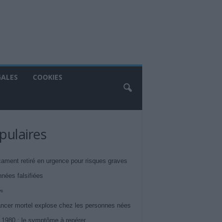
GALES
COOKIES
pulaires
ament retiré en urgence pour risques graves
nnées falsifiées
ws
ncer mortel explose chez les personnes nées
 1980 : le symptôme à repérer