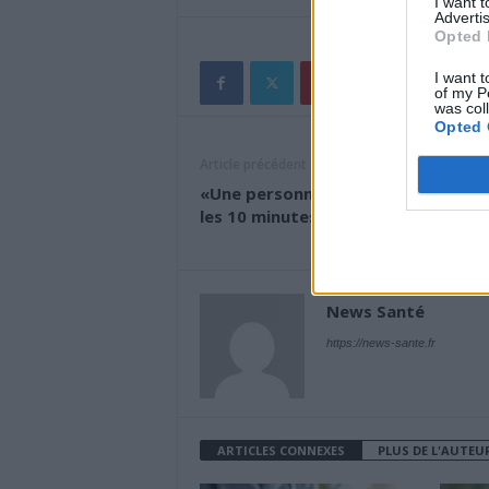
I want 
Advertis
Opted 
I want t
of my P
was col
Opted 
Article précédent
«Une personne meurt du Covid tou
les 10 minutes en France»
News Santé
https://news-sante.fr
ARTICLES CONNEXES
PLUS DE L'AUTEU