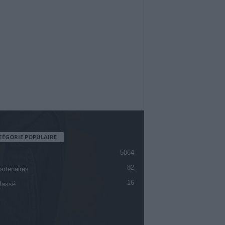
TÉGORIE POPULAIRE
5064
82
artenaires
16
lassé