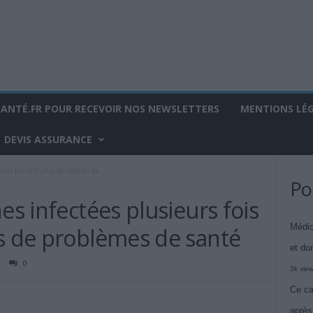
SANTÉ.FR POUR RECEVOIR NOS NEWSLETTERS
MENTIONS LÉ
DEVIS ASSURANCE
urs fois ont plus de risques de...
Po
es infectées plusieurs fois
Médic
es de problèmes de santé
et do
0
3k vie
Ce ca
après