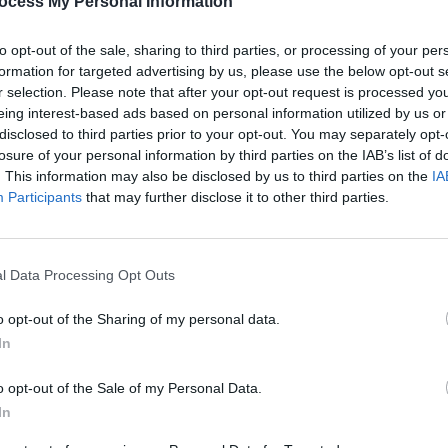
ocess My Personal Information
après
is, vous avez plus de risques de développer des problèmes
to opt-out of the sale, sharing to third parties, or processing of your per
1.3k v
ine. Quels sont ces risques ? Qui est concerné ?
formation for targeted advertising by us, please use the below opt-out s
Arthr
r selection. Please note that after your opt-out request is processed y
eing interest-based ads based on personal information utilized by us or
malad
 est fréquent
disclosed to third parties prior to your opt-out. You may separately opt-
1.3k v
losure of your personal information by third parties on the IAB’s list of
. This information may also be disclosed by us to third parties on the
IA
4 Ast
n
, il est
très fréquent d’être infecté
deux ou trois fois
Participants
that may further disclose it to other third parties.
e réinfection
affaiblit l’organisme
. C’est le constat d’une
Proté
vue
Nature Medecine
.
1.2k v
Dents
l Data Processing Opt Outs
6 mois après l’infection
sauve
o opt-out of the Sharing of my personal data.
1k vie
rend un
In
panel de 443 000 personnes
o opt-out of the Sale of my Personal Data.
In