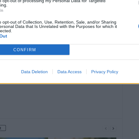
to opt-out of processing my Personal Data for Targeted
ing.
In
o opt-out of Collection, Use, Retention, Sale, and/or Sharing
ersonal Data that Is Unrelated with the Purposes for which it
lected.
Out
Article suivant
CONFIRM
tes
Grève des laboratoires : ils refusent de
baisser leurs tarifs
Data Deletion
Data Access
Privacy Policy
R