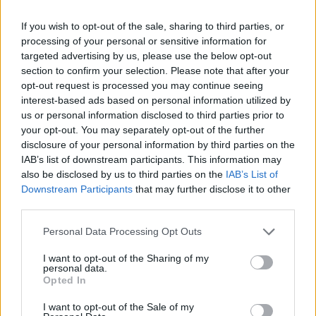
If you wish to opt-out of the sale, sharing to third parties, or
News Santé
processing of your personal or sensitive information for
targeted advertising by us, please use the below opt-out
https://news-sante.fr
section to confirm your selection. Please note that after your
opt-out request is processed you may continue seeing
ARTICLES CONNEXES
PLUS DE L'AUTEUR
interest-based ads based on personal information utilized by
us or personal information disclosed to third parties prior to
your opt-out. You may separately opt-out of the further
disclosure of your personal information by third parties on the
IAB’s list of downstream participants. This information may
also be disclosed by us to third parties on the
IAB’s List of
Santé
Santé
Santé
Downstream Participants
that may further disclose it to other
Canicule : les conseils
Éclipse du 12 août :
Un chewing-gum
third parties.
essentiels des
attention à la pénurie de
révolutionnaire pour
cardiologues pour
lunettes de sécurité
combattre le cancer
éviter le danger
buccal
Personal Data Processing Opt Outs
I want to opt-out of the Sharing of my
personal data.
Opted In
Populaires
I want to opt-out of the Sale of my