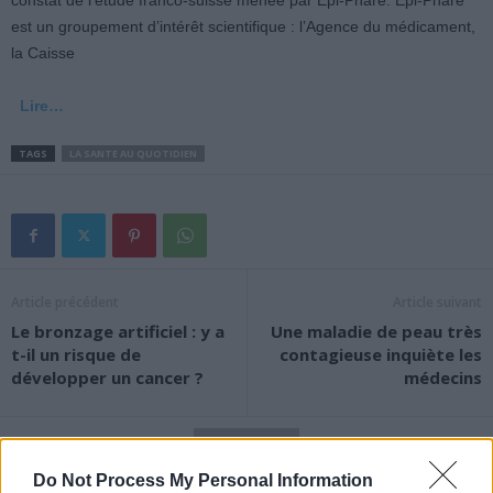
constat de l’étude franco-suisse menée par Epi-Phare. Epi-Phare
est un groupement d’intérêt scientifique : l’Agence du médicament,
la Caisse
Lire…
TAGS
LA SANTE AU QUOTIDIEN
Article précédent
Article suivant
Le bronzage artificiel : y a
Une maladie de peau très
t-il un risque de
contagieuse inquiète les
développer un cancer ?
médecins
Do Not Process My Personal Information