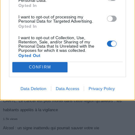
Personal Data.
Opted In
Médicament retiré en urgence pour risques graves et données falsifiées
I want to opt-out of processing my
2.9k views
Personal Data for Targeted Advertising.
Opted In
Ce cancer mortel explose chez les personnes nées après 1980 : le
I want to opt-out of Collection, Use,
symptôme à repérer
Retention, Sale, and/or Sharing of my
Personal Data that Is Unrelated with the
1.9k views
Purposes for which it was collected.
Opted Out
Je suis cardiologue et voici le seul chocolat que je valide : c’est le
meilleur pour le cœur
CONFIRM
1.8k views
Cancer du foie : Symptômes silencieux mais vitaux à connaître
Data Deletion
Data Access
Privacy Policy
1.7k views
CARTE. Le cancer est plus mortel dans cette région qu’ailleurs : les
habitants appelés à la vigilance
1.5k views
Alcool : un signe inattendu qui pourrait sauver votre vie