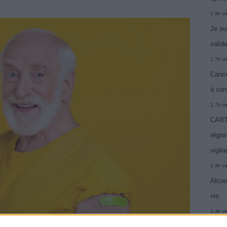
1.9k v
Je su
valide
1.7k v
Cance
à con
1.7k v
CARTE
région
vigil
1.4k v
Alcoo
vie
1.4k v
C’est