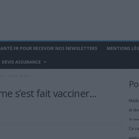
SANTÉ.FR POUR RECEVOIR NOS NEWSLETTERS
MENTIONS LÉ
DEVIS ASSURANCE
ner… près de 90 fois !
Po
e s’est fait vacciner…
Médic
et do
3k vie
Ce ca
après