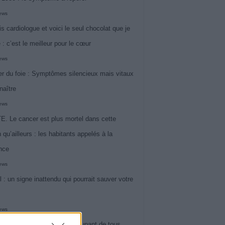
iews
is cardiologue et voici le seul chocolat que je
 : c’est le meilleur pour le cœur
iews
r du foie : Symptômes silencieux mais vitaux
naître
iews
. Le cancer est plus mortel dans cette
 qu’ailleurs : les habitants appelés à la
ance
iews
l : un signe inattendu qui pourrait sauver votre
iews
 le symptôme le plus préoccupant de tous