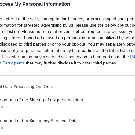
ocess My Personal Information
après
e vaccin contre la Covid-19. Il ne semble pas ressentir
1.3k v
to opt-out of the sale, sharing to third parties, or processing of your per
cinal. Qui est cet homme ? Pourquoi a-t-il souhaité se faire
formation for targeted advertising by us, please use the below opt-out s
Arthr
r selection. Please note that after your opt-out request is processed y
malad
eing interest-based ads based on personal information utilized by us or
 jour
disclosed to third parties prior to your opt-out. You may separately opt-
1.3k v
losure of your personal information by third parties on the IAB’s list of
4 Ast
. This information may also be disclosed by us to third parties on the
IA
a fait le tour
des centres de vaccination
en Allemagne. Il a
Participants
that may further disclose it to other third parties.
Proté
vient d’être interpellé par la police allemande, rapporte le
1.2k v
eutschland
, relayé par
Santé magazine
.
Hyper
l Data Processing Opt Outs
risqu
cination.
o opt-out of the Sharing of my personal data.
1k vie
In
o opt-out of the Sale of my Personal Data.
In