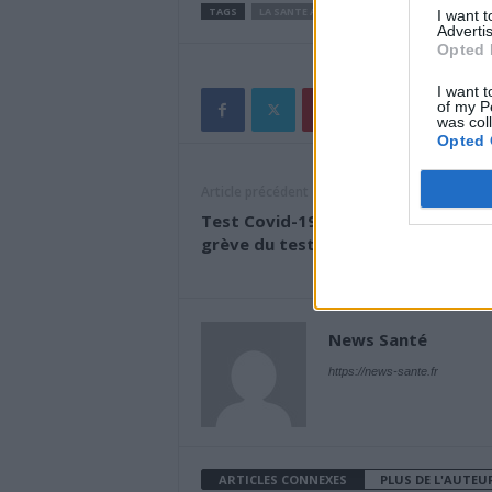
TAGS
LA SANTE AU QUOTIDIEN
I want 
Advertis
Opted 
I want t
of my P
was col
Opted 
Article précédent
Test Covid-19 : les pharmaciens fon
grève du test antigénique
News Santé
https://news-sante.fr
ARTICLES CONNEXES
PLUS DE L'AUTEU