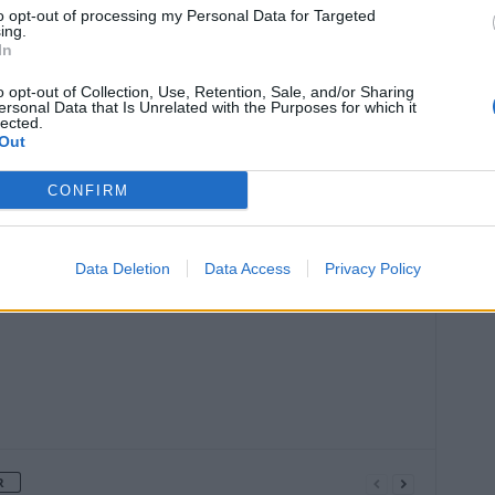
to opt-out of processing my Personal Data for Targeted
ing.
In
o opt-out of Collection, Use, Retention, Sale, and/or Sharing
ersonal Data that Is Unrelated with the Purposes for which it
lected.
Out
CONFIRM
Article suivant
t la
Maladie d’Alzheimer : 75 facteurs de
risques génétiques découverts
Data Deletion
Data Access
Privacy Policy
R