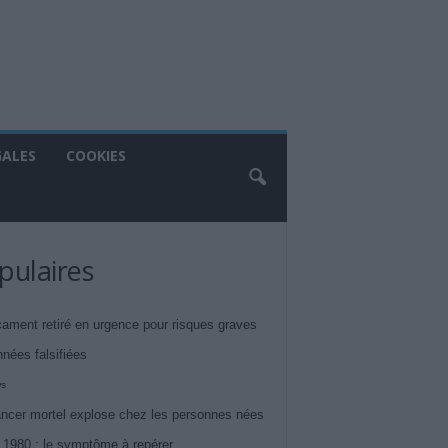
GALES
COOKIES
pulaires
ament retiré en urgence pour risques graves
nnées falsifiées
ws
ncer mortel explose chez les personnes nées
 1980 : le symptôme à repérer