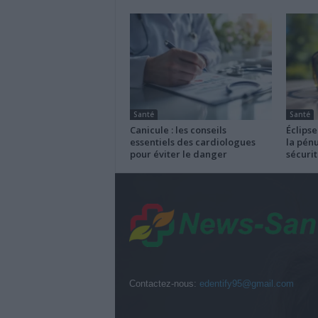
Santé
Santé
Canicule : les conseils
Éclipse
essentiels des cardiologues
la pénu
pour éviter le danger
sécurit
Contactez-nous:
edentify95@gmail.com