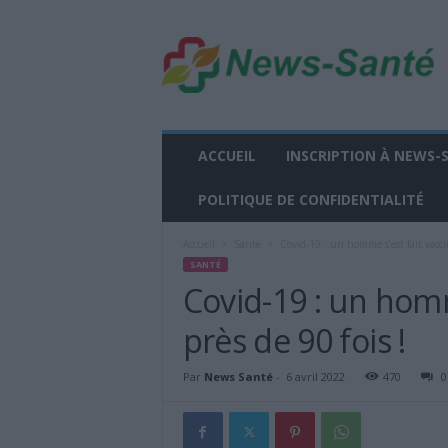
n
e
w
s
-
s
a
ACCUEIL
INSCRIPTION À NEWS-
n
t
POLITIQUE DE CONFIDENTIALITÉ
e
.
Accueil
Santé
Covid-19 : un homme s’est fait vacci
f
SANTÉ
r
Covid-19 : un homm
près de 90 fois !
Par
News Santé
-
6 avril 2022
470
0