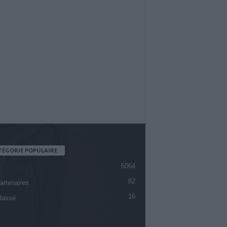
TÉGORIE POPULAIRE
5064
82
artenaires
16
lassé