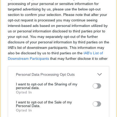
processing of your personal or sensitive information for
targeted advertising by us, please use the below opt-out
ARTICLES CONNEXES
PLUS DE L'AUTEUR
section to confirm your selection. Please note that after your
opt-out request is processed you may continue seeing
interest-based ads based on personal information utilized by
us or personal information disclosed to third parties prior to
your opt-out. You may separately opt-out of the further
disclosure of your personal information by third parties on the
Santé
Santé
Santé
IAB’s list of downstream participants. This information may
Canicule : les conseils
Éclipse du 12 août :
Un chewing-gum
also be disclosed by us to third parties on the
IAB’s List of
essentiels des
attention à la pénurie de
révolutionnaire pour
cardiologues pour
lunettes de sécurité
combattre le cancer
Downstream Participants
that may further disclose it to other
éviter le danger
buccal
third parties.
Personal Data Processing Opt Outs
I want to opt-out of the Sharing of my
Populaires
personal data.
Opted In
I want to opt-out of the Sale of my
Médicament retiré en urgence pour risques graves et données falsifiées
Personal Data.
Opted In
3k views