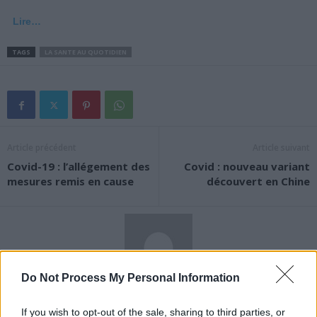
Lire…
TAGS
LA SANTE AU QUOTIDIEN
Article précédent
Article suivant
Covid-19 : l’allégement des
Covid : nouveau variant
mesures remis en cause
découvert en Chine
Do Not Process My Personal Information
News Santé
If you wish to opt-out of the sale, sharing to third parties, or
https://news-sante.fr