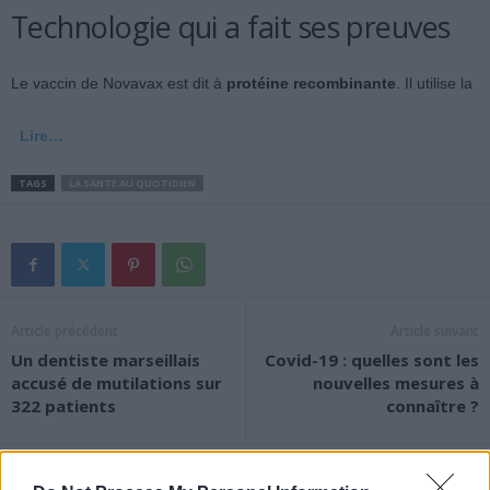
Technologie qui a fait ses preuves
Le vaccin de Novavax est dit à
protéine recombinante
. Il utilise la
Lire…
TAGS
LA SANTE AU QUOTIDIEN
Article précédent
Article suivant
Un dentiste marseillais
Covid-19 : quelles sont les
accusé de mutilations sur
nouvelles mesures à
322 patients
connaître ?