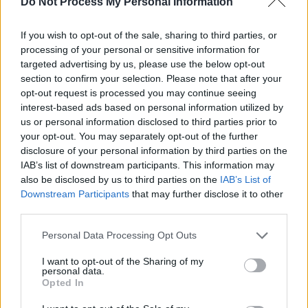
Do Not Process My Personal Information
If you wish to opt-out of the sale, sharing to third parties, or
processing of your personal or sensitive information for
News Santé
targeted advertising by us, please use the below opt-out
https://news-sante.fr
section to confirm your selection. Please note that after your
opt-out request is processed you may continue seeing
interest-based ads based on personal information utilized by
ARTICLES CONNEXES
PLUS DE L'AUTEUR
us or personal information disclosed to third parties prior to
your opt-out. You may separately opt-out of the further
disclosure of your personal information by third parties on the
IAB’s list of downstream participants. This information may
also be disclosed by us to third parties on the
IAB’s List of
Downstream Participants
that may further disclose it to other
Santé
Santé
Santé
third parties.
Canicule : les conseils
Éclipse du 12 août :
Un chewing-gum
essentiels des
attention à la pénurie de
révolutionnaire pour
cardiologues pour
lunettes de sécurité
combattre le cancer
Personal Data Processing Opt Outs
éviter le danger
buccal
I want to opt-out of the Sharing of my
personal data.
Opted In