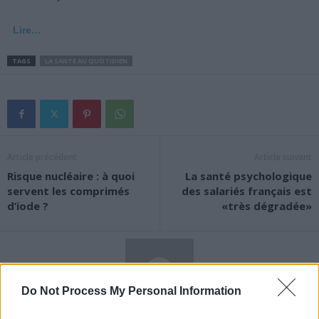
Lire…
TAGS
LA SANTE AU QUOTIDIEN
Article précédent
Article suivant
Risque nucléaire : à quoi
La santé psychologique
servent les comprimés
des salariés français est
d’iode ?
«très dégradée»
Do Not Process My Personal Information