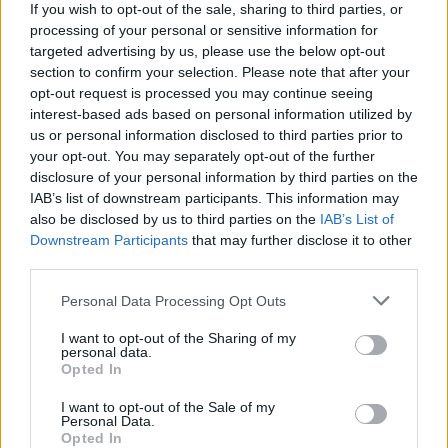
News Santé
If you wish to opt-out of the sale, sharing to third parties, or
https://news-sante.fr
processing of your personal or sensitive information for
targeted advertising by us, please use the below opt-out
section to confirm your selection. Please note that after your
ARTICLES CONNEXES
PLUS DE L'AUTEUR
opt-out request is processed you may continue seeing
interest-based ads based on personal information utilized by
us or personal information disclosed to third parties prior to
your opt-out. You may separately opt-out of the further
disclosure of your personal information by third parties on the
IAB’s list of downstream participants. This information may
Santé
Santé
Santé
also be disclosed by us to third parties on the
IAB’s List of
Canicule : les conseils
Éclipse du 12 août :
Un chewing-gum
essentiels des
attention à la pénurie de
révolutionnaire pour
Downstream Participants
that may further disclose it to other
cardiologues pour
lunettes de sécurité
combattre le cancer
third parties.
éviter le danger
buccal
Personal Data Processing Opt Outs
I want to opt-out of the Sharing of my
personal data.
Populaires
Opted In
I want to opt-out of the Sale of my
Personal Data.
Médicament retiré en urgence pour risques graves et données falsifiées
Opted In