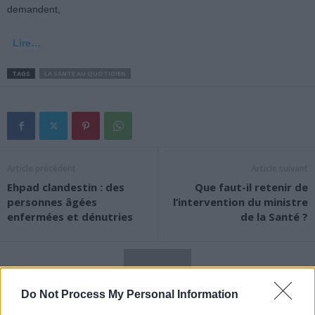
demandent,
Lire…
TAGS
LA SANTE AU QUOTIDIEN
Article précédent
Article suivant
Ehpad clandestin : des
Que faut-il retenir de
personnes âgées
l’intervention du ministre
enfermées et dénutries
de la Santé ?
Do Not Process My Personal Information