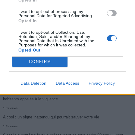
2.9k views
I want to opt-out of processing my
Personal Data for Targeted Advertising.
Ce cancer mortel explose chez les personnes nées après 1980 : le
Opted In
symptôme à repérer
I want to opt-out of Collection, Use,
Retention, Sale, and/or Sharing of my
1.9k views
Personal Data that Is Unrelated with the
Purposes for which it was collected.
Je suis cardiologue et voici le seul chocolat que je valide : c’est le
Opted Out
meilleur pour le cœur
CONFIRM
1.7k views
Cancer du foie : Symptômes silencieux mais vitaux à connaître
1.7k views
Data Deletion
Data Access
Privacy Policy
CARTE. Le cancer est plus mortel dans cette région qu’ailleurs : les
habitants appelés à la vigilance
1.5k views
Alcool : un signe inattendu qui pourrait sauver votre vie
1.4k views