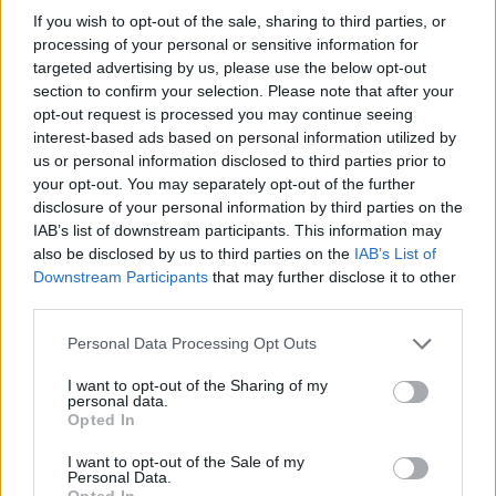
If you wish to opt-out of the sale, sharing to third parties, or
News Santé
processing of your personal or sensitive information for
https://news-sante.fr
targeted advertising by us, please use the below opt-out
section to confirm your selection. Please note that after your
opt-out request is processed you may continue seeing
ARTICLES CONNEXES
PLUS DE L'AUTEUR
interest-based ads based on personal information utilized by
us or personal information disclosed to third parties prior to
your opt-out. You may separately opt-out of the further
disclosure of your personal information by third parties on the
IAB’s list of downstream participants. This information may
Santé
Santé
Santé
also be disclosed by us to third parties on the
IAB’s List of
Canicule : les conseils
Éclipse du 12 août :
Un chewing-gum
Downstream Participants
that may further disclose it to other
essentiels des
attention à la pénurie de
révolutionnaire pour
cardiologues pour
lunettes de sécurité
combattre le cancer
third parties.
éviter le danger
buccal
Personal Data Processing Opt Outs
I want to opt-out of the Sharing of my
personal data.
Opted In
Populaires
I want to opt-out of the Sale of my
Personal Data.
Médicament retiré en urgence pour risques graves et données falsifiées
Opted In