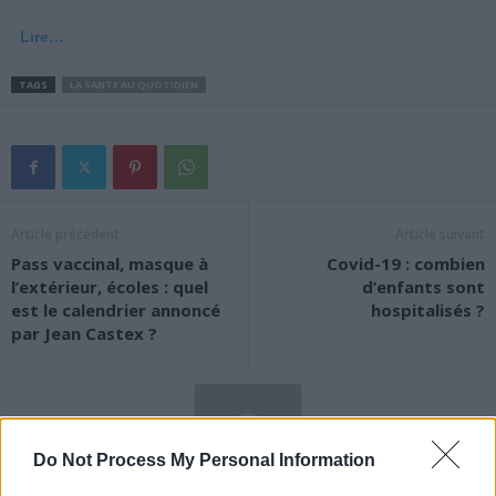
Lire…
TAGS
LA SANTE AU QUOTIDIEN
Article précédent
Article suivant
Pass vaccinal, masque à
Covid-19 : combien
l’extérieur, écoles : quel
d’enfants sont
est le calendrier annoncé
hospitalisés ?
par Jean Castex ?
Do Not Process My Personal Information