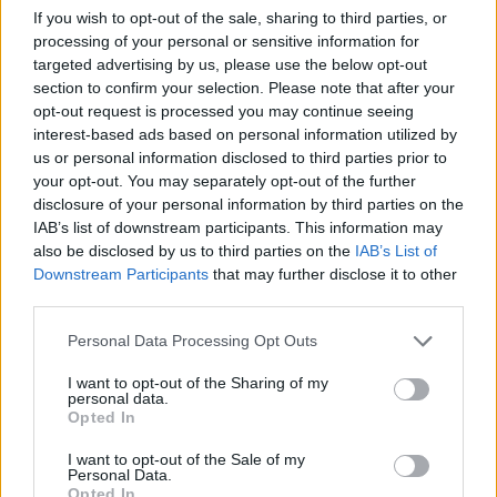
News Santé
If you wish to opt-out of the sale, sharing to third parties, or
processing of your personal or sensitive information for
https://news-sante.fr
targeted advertising by us, please use the below opt-out
section to confirm your selection. Please note that after your
ARTICLES CONNEXES
PLUS DE L'AUTEUR
opt-out request is processed you may continue seeing
interest-based ads based on personal information utilized by
us or personal information disclosed to third parties prior to
your opt-out. You may separately opt-out of the further
disclosure of your personal information by third parties on the
IAB’s list of downstream participants. This information may
Santé
Santé
Santé
also be disclosed by us to third parties on the
IAB’s List of
Canicule : les conseils
Éclipse du 12 août :
Un chewing-gum
Downstream Participants
that may further disclose it to other
essentiels des
attention à la pénurie de
révolutionnaire pour
cardiologues pour
lunettes de sécurité
combattre le cancer
third parties.
éviter le danger
buccal
Personal Data Processing Opt Outs
I want to opt-out of the Sharing of my
personal data.
Opted In
Populaires
I want to opt-out of the Sale of my
Personal Data.
Médicament retiré en urgence pour risques graves et données falsifiées
Opted In