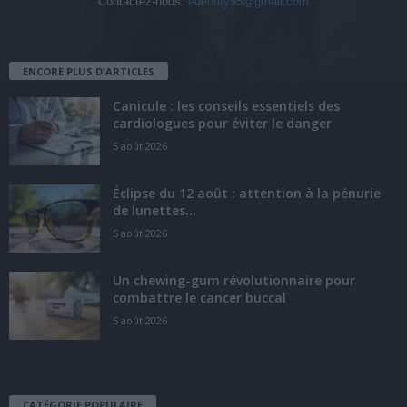
Contactez-nous:
edentify95@gmail.com
ENCORE PLUS D'ARTICLES
Canicule : les conseils essentiels des
cardiologues pour éviter le danger
5 août 2026
Éclipse du 12 août : attention à la pénurie
de lunettes...
5 août 2026
Un chewing-gum révolutionnaire pour
combattre le cancer buccal
5 août 2026
CATÉGORIE POPULAIRE