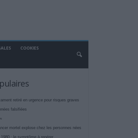
GALES
COOKIES
pulaires
ament retiré en urgence pour risques graves
nnées falsifiées
ws
ncer mortel explose chez les personnes nées
 1980 : le symptôme à repérer