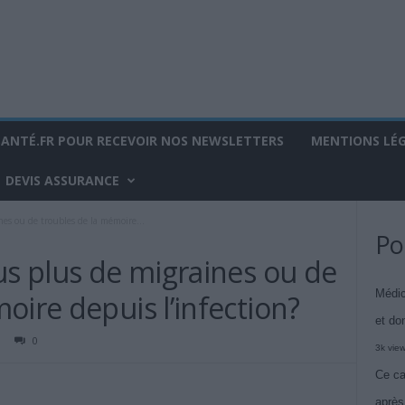
SANTÉ.FR POUR RECEVOIR NOS NEWSLETTERS
MENTIONS LÉ
DEVIS ASSURANCE
nes ou de troubles de la mémoire...
Po
us plus de migraines ou de
Médic
oire depuis l’infection?
et do
0
3k vie
Ce ca
après