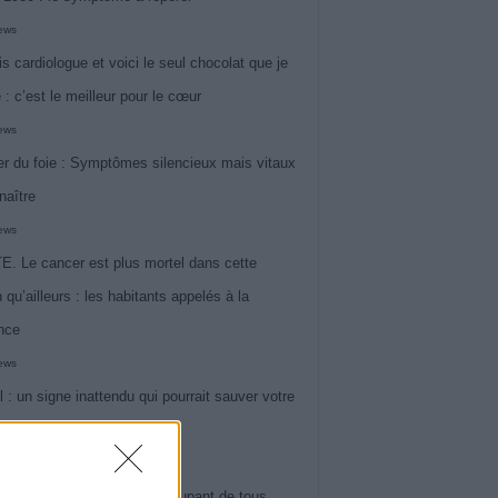
iews
is cardiologue et voici le seul chocolat que je
 : c’est le meilleur pour le cœur
iews
r du foie : Symptômes silencieux mais vitaux
naître
iews
. Le cancer est plus mortel dans cette
 qu’ailleurs : les habitants appelés à la
ance
iews
l : un signe inattendu qui pourrait sauver votre
iews
 le symptôme le plus préoccupant de tous