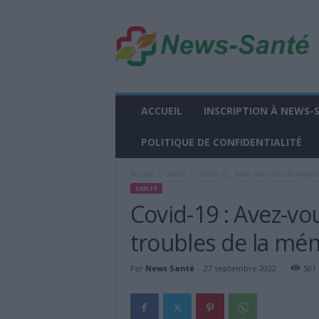
n
e
w
s
-
s
a
ACCUEIL
INSCRIPTION À NEWS-
n
t
POLITIQUE DE CONFIDENTIALITÉ
e
.
Accueil
Santé
Covid-19 : Avez-vous plus de migrai
f
SANTÉ
r
Covid-19 : Avez-vo
troubles de la mém
Par
News Santé
-
27 septembre 2022
501