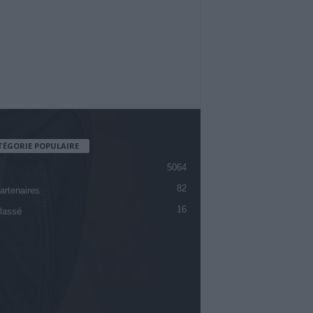
TÉGORIE POPULAIRE
5064
82
artenaires
16
lassé