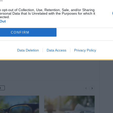
In
o opt-out of Collection, Use, Retention, Sale, and/or Sharing
ersonal Data that Is Unrelated with the Purposes for which it
lected.
Out
Article suivant
ises
Covid-19 : Qui est prioritaire pour les
CONFIRM
vaccins bivalents le 3 octobre ?
Data Deletion
Data Access
Privacy Policy
R