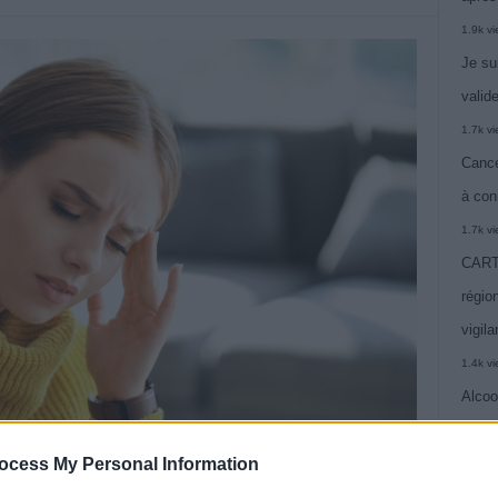
1.9k v
Je su
valide
1.7k v
Cance
à con
1.7k v
CARTE
région
vigil
1.4k v
Alcoo
vie
ocess My Personal Information
1.4k v
C’est