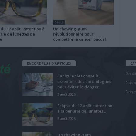
Santé
 du 12 août : attention à
Un chewing-gum
rie de lunettes de
révolutionnaire pour
é
combattre le cancer buccal
ENCORE PLUS D'ARTICLES
CA
Santé
Canicule : les conseils
essentiels des cardiologues
Nos p
pour éviter le danger
Non c
5 août 2026
Éclipse du 12 août : attention
à la pénurie de lunettes...
5 août 2026
Un chewing-gum