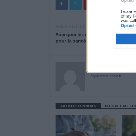
Opted 
I want t
of my P
was col
Opted 
Article précédent
Pourquoi les insomnies sont mauva
pour la santé ?
News Santé
https://news-sante.fr
ARTICLES CONNEXES
PLUS DE L'AUTEU