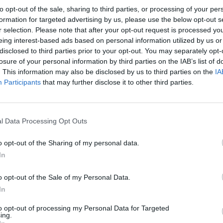
to opt-out of the sale, sharing to third parties, or processing of your per
après
formation for targeted advertising by us, please use the below opt-out s
être plus de migraines, de troubles de la mémoire ou de la
r selection. Please note that after your opt-out request is processed y
1.3k v
éricains a identifié 44 troubles neurologiques liés au
eing interest-based ads based on personal information utilized by us or
Arthr
disclosed to third parties prior to your opt-out. You may separately opt-
malad
losure of your personal information by third parties on the IAB’s list of
. This information may also be disclosed by us to third parties on the
IA
es à long terme
1.3k v
Participants
that may further disclose it to other third parties.
4 Ast
risque neurologique après le Covid. Cette étude, menée par
Proté
decine de Saint Louis
(Etats-Unis) est parue dans la
1.2k v
l Data Processing Opt Outs
que est 40 % plus élevé
de développer un t
rouble
Dents
t
o opt-out of the Sharing of my personal data.
sauve
In
1k vie
o opt-out of the Sale of my Personal Data.
In
to opt-out of processing my Personal Data for Targeted
ing.