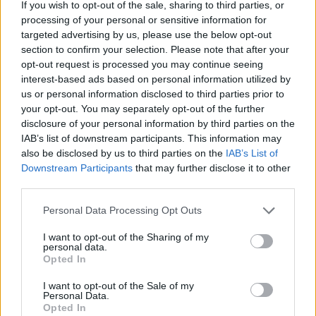
If you wish to opt-out of the sale, sharing to third parties, or
https://news-sante.fr
processing of your personal or sensitive information for
targeted advertising by us, please use the below opt-out
section to confirm your selection. Please note that after your
ARTICLES CONNEXES
PLUS DE L'AUTEUR
opt-out request is processed you may continue seeing
interest-based ads based on personal information utilized by
us or personal information disclosed to third parties prior to
your opt-out. You may separately opt-out of the further
disclosure of your personal information by third parties on the
IAB’s list of downstream participants. This information may
Santé
Santé
Santé
also be disclosed by us to third parties on the
IAB’s List of
Canicule : les conseils
Éclipse du 12 août :
Un chewing-gum
essentiels des
attention à la pénurie de
révolutionnaire pour
Downstream Participants
that may further disclose it to other
cardiologues pour
lunettes de sécurité
combattre le cancer
éviter le danger
buccal
third parties.
Personal Data Processing Opt Outs
I want to opt-out of the Sharing of my
personal data.
Populaires
Opted In
I want to opt-out of the Sale of my
Personal Data.
Médicament retiré en urgence pour risques graves et données falsifiées
Opted In