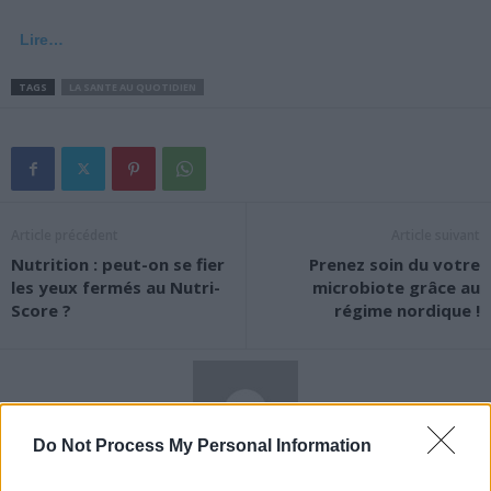
Lire…
TAGS
LA SANTE AU QUOTIDIEN
Article précédent
Article suivant
Nutrition : peut-on se fier
Prenez soin du votre
les yeux fermés au Nutri-
microbiote grâce au
Score ?
régime nordique !
Do Not Process My Personal Information
News Santé