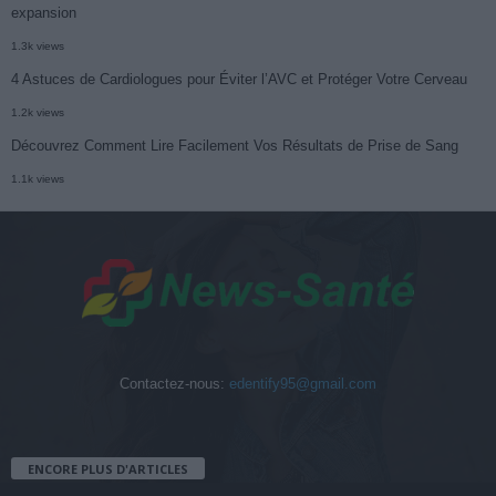
expansion
1.3k views
4 Astuces de Cardiologues pour Éviter l’AVC et Protéger Votre Cerveau
1.2k views
Découvrez Comment Lire Facilement Vos Résultats de Prise de Sang
1.1k views
Contactez-nous:
edentify95@gmail.com
ENCORE PLUS D'ARTICLES