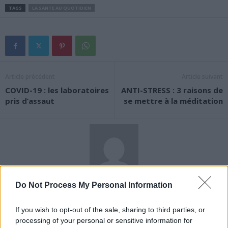
TAGS
LA SANTE AU QUOTIDIEN
Article précédent
Article suivant
COVID-19 : les laboratoires
ANTI-STRESS : 3 raisons de
pris d’assaut
se mettre à la méditation
News Santé
Do Not Process My Personal Information
https://news-sante.fr
If you wish to opt-out of the sale, sharing to third parties, or
processing of your personal or sensitive information for
ARTICLES CONNEXES
PLUS DE L'AUTEUR