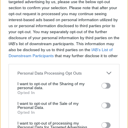
targeted advertising by us, please use the below opt-out
section to confirm your selection. Please note that after your
opt-out request is processed you may continue seeing
interest-based ads based on personal information utilized by
us or personal information disclosed to third parties prior to
your opt-out. You may separately opt-out of the further
Santé
Santé
Santé
disclosure of your personal information by third parties on the
Canicule : les conseils
Éclipse du 12 août :
Un chewing-gum
essentiels des
attention à la pénurie de
révolutionnaire pour
IAB’s list of downstream participants. This information may
cardiologues pour
lunettes de sécurité
combattre le cancer
éviter le danger
buccal
also be disclosed by us to third parties on the
IAB’s List of
Downstream Participants
that may further disclose it to other
third parties.
Personal Data Processing Opt Outs
Populaires
I want to opt-out of the Sharing of my
personal data.
Opted In
Médicament retiré en urgence pour risques graves et données falsifiées
I want to opt-out of the Sale of my
2.9k views
Personal Data.
Opted In
Ce cancer mortel explose chez les personnes nées après 1980 : le
symptôme à repérer
I want to opt-out of processing my
Personal Data for Targeted Advertising.