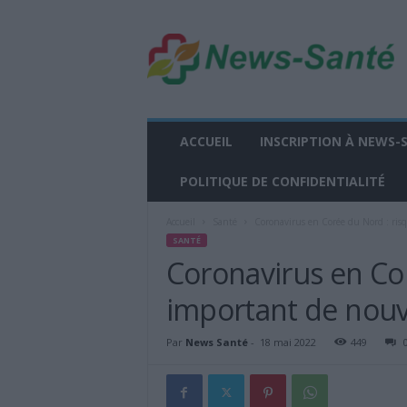
n
e
w
s
-
s
a
ACCUEIL
INSCRIPTION À NEWS-
n
t
POLITIQUE DE CONFIDENTIALITÉ
e
.
Accueil
Santé
Coronavirus en Corée du Nord : ris
f
SANTÉ
r
Coronavirus en Co
important de nouv
Par
News Santé
-
18 mai 2022
449