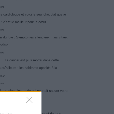
iews
is cardiologue et voici le seul chocolat que je
 : c’est le meilleur pour le cœur
iews
r du foie : Symptômes silencieux mais vitaux
naître
iews
. Le cancer est plus mortel dans cette
 qu’ailleurs : les habitants appelés à la
ance
iews
l : un signe inattendu qui pourrait sauver votre
iews
sonal or
 le symptôme le plus préoccupant de tous