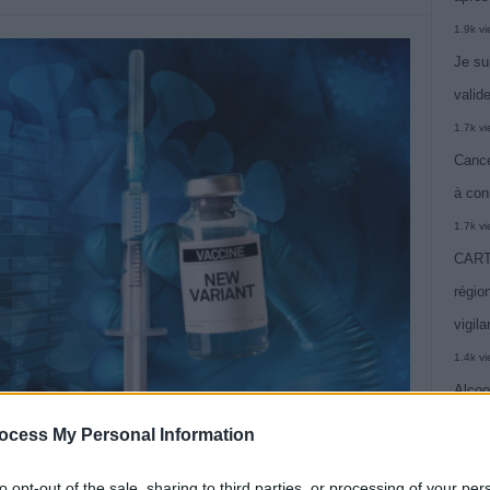
1.9k v
Je su
valide
1.7k v
Cance
à con
1.7k v
CARTE
région
vigil
1.4k v
Alcoo
vie
ocess My Personal Information
1.4k v
to opt-out of the sale, sharing to third parties, or processing of your per
C’est