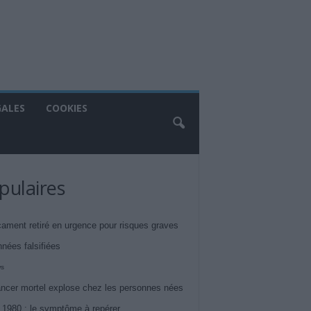
GALES
COOKIES
pulaires
ament retiré en urgence pour risques graves
nnées falsifiées
ws
ncer mortel explose chez les personnes nées
 1980 : le symptôme à repérer