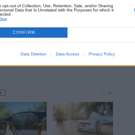
o opt-out of Collection, Use, Retention, Sale, and/or Sharing
ersonal Data that Is Unrelated with the Purposes for which it
Article suivant
lected.
Out
gues
Sommeil : où dort-on le mieux en
France ?
CONFIRM
Data Deletion
Data Access
Privacy Policy
R