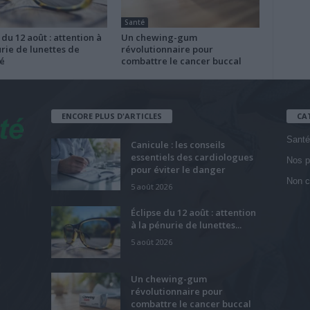
Santé
 du 12 août : attention à
Un chewing-gum
rie de lunettes de
révolutionnaire pour
é
combattre le cancer buccal
ENCORE PLUS D'ARTICLES
CA
Santé
Canicule : les conseils
essentiels des cardiologues
Nos p
pour éviter le danger
Non c
5 août 2026
Éclipse du 12 août : attention
à la pénurie de lunettes...
5 août 2026
Un chewing-gum
révolutionnaire pour
combattre le cancer buccal