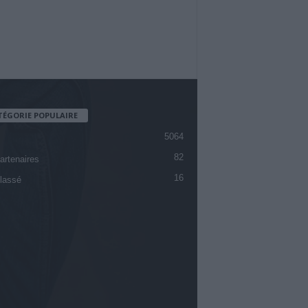
TÉGORIE POPULAIRE
5064
82
artenaires
16
lassé