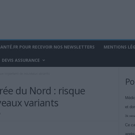
SANTÉ.FR POUR RECEVOIR NOS NEWSLETTERS
MENTIONS LÉ
DEVIS ASSURANCE
que important de nouveaux variants
Po
rée du Nord : risque
Médic
eaux variants
et do
0
3k vie
Ce ca
après