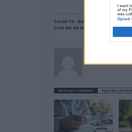
I want t
of my P
Article précédent
was col
Opted 
Covid-19 : doit-on craindre des va
tous les six mois ?
News Santé
https://news-sante.fr
ARTICLES CONNEXES
PLUS DE L'AUTEU