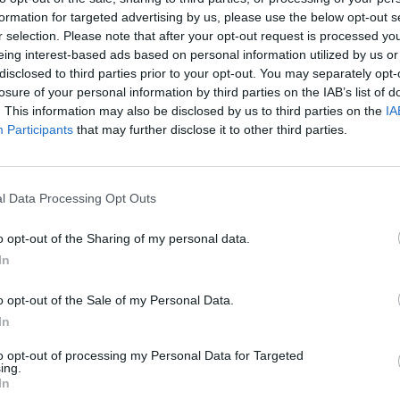
formation for targeted advertising by us, please use the below opt-out s
après
n idéal pour l’apparition de nouveaux variants. Et c’est
r selection. Please note that after your opt-out request is processed y
 qui affronte actuellement sa première vague de
eing interest-based ads based on personal information utilized by us or
1.3k v
disclosed to third parties prior to your opt-out. You may separately opt-
Arthr
losure of your personal information by third parties on the IAB’s list of
malad
. This information may also be disclosed by us to third parties on the
IA
orée du Nord
Participants
that may further disclose it to other third parties.
1.3k v
4 Ast
e vague connue de l’épidémie de coronavirus.
1,2 millions
Proté
. «Lorsque les transmissions ne sont pas surveillées, il y a
l Data Processing Opt Outs
1.2k v
o opt-out of the Sharing of my personal data.
Dents
In
sauve
1k vie
o opt-out of the Sale of my Personal Data.
In
to opt-out of processing my Personal Data for Targeted
ing.
In