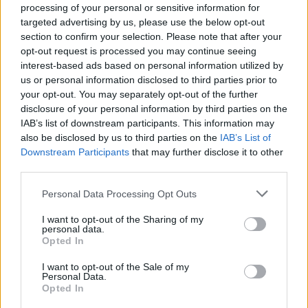
processing of your personal or sensitive information for
targeted advertising by us, please use the below opt-out
ARTICLES CONNEXES
PLUS DE L'AUTEUR
section to confirm your selection. Please note that after your
opt-out request is processed you may continue seeing
interest-based ads based on personal information utilized by
us or personal information disclosed to third parties prior to
your opt-out. You may separately opt-out of the further
disclosure of your personal information by third parties on the
Santé
Santé
Santé
IAB’s list of downstream participants. This information may
Canicule : les conseils
Éclipse du 12 août :
Un chewing-gum
essentiels des
also be disclosed by us to third parties on the
attention à la pénurie de
révolutionnaire pour
IAB’s List of
cardiologues pour
lunettes de sécurité
combattre le cancer
Downstream Participants
that may further disclose it to other
éviter le danger
buccal
third parties.
Personal Data Processing Opt Outs
I want to opt-out of the Sharing of my
Populaires
personal data.
Opted In
I want to opt-out of the Sale of my
Médicament retiré en urgence pour risques graves et données falsifiées
Personal Data.
Opted In
3k views