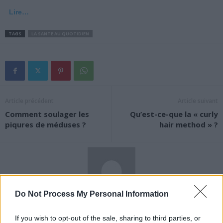
Lire…
TAGS
LA SANTE AU QUOTIDIEN
Article précédent
Article suivant
Comment soulager les
Qu’est-ce-que la « curly
piqures de méduses ?
hair method » ?
Do Not Process My Personal Information
News Santé
If you wish to opt-out of the sale, sharing to third parties, or
https://news-sante.fr