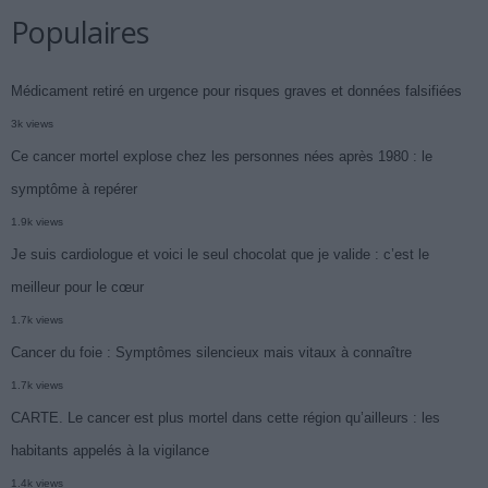
Populaires
Médicament retiré en urgence pour risques graves et données falsifiées
3k views
Ce cancer mortel explose chez les personnes nées après 1980 : le
symptôme à repérer
1.9k views
Je suis cardiologue et voici le seul chocolat que je valide : c’est le
meilleur pour le cœur
1.7k views
Cancer du foie : Symptômes silencieux mais vitaux à connaître
1.7k views
CARTE. Le cancer est plus mortel dans cette région qu’ailleurs : les
habitants appelés à la vigilance
1.4k views