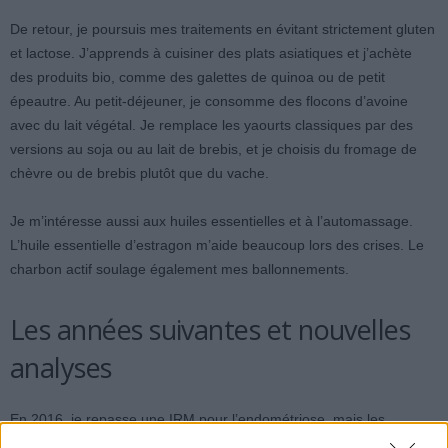
De retour, je poursuis mes traitements en évitant strictement gluten
et lactose. J’apprends à cuisiner des plats asiatiques et j’achète
des produits bio, comme des galettes de quinoa ou de petit
épeautre. Au petit-déjeuner, je consomme des flocons d’avoine
avec du lait végétal. Je remplace les yaourts classiques par des
versions au soja ou au lait de brebis, et je choisis du fromage de
chèvre ou de brebis plutôt que du vache.
Je m’intéresse aussi aux huiles essentielles et à l’automassage.
L’huile essentielle d’estragon m’aide beaucoup lors des crises. Le
charbon actif soulage également mes ballonnements.
Les années suivantes et nouvelles
analyses
En 2016, je repasse une IRM pour l’endométriose, mais les
résultats sont négatifs. Je décide d’arrêter la pilule, pensant ne pas