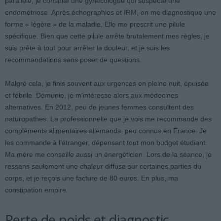
parallèle, je consulte une gynécologue qui suspecte une
endométriose. Après échographies et IRM, on me diagnostique une
forme « légère » de la maladie. Elle me prescrit une pilule
spécifique. Bien que cette pilule arrête brutalement mes règles, je
suis prête à tout pour arrêter la douleur, et je suis les
recommandations sans poser de questions.
Malgré cela, je finis souvent aux urgences en pleine nuit, épuisée
et fébrile. Démunie, je m’intéresse alors aux médecines
alternatives. En 2012, peu de jeunes femmes consultent des
naturopathes. La professionnelle que je vois me recommande des
compléments alimentaires allemands, peu connus en France. Je
les commande à l’étranger, dépensant tout mon budget étudiant.
Ma mère me conseille aussi un énergéticien. Lors de la séance, je
ressens seulement une chaleur diffuse sur certaines parties du
corps, et je reçois une facture de 80 euros. En plus, ma
constipation empire.
Perte de poids et diagnostic