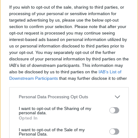
If you wish to opt-out of the sale, sharing to third parties, or
https://news-sante.fr
processing of your personal or sensitive information for
targeted advertising by us, please use the below opt-out
ARTICLES CONNEXES
PLUS DE L'AUTEUR
section to confirm your selection. Please note that after your
opt-out request is processed you may continue seeing
interest-based ads based on personal information utilized by
us or personal information disclosed to third parties prior to
your opt-out. You may separately opt-out of the further
disclosure of your personal information by third parties on the
Santé
Santé
Santé
IAB’s list of downstream participants. This information may
Canicule : les conseils
Éclipse du 12 août :
Un chewing-gum
also be disclosed by us to third parties on the
IAB’s List of
essentiels des
attention à la pénurie de
révolutionnaire pour
cardiologues pour
lunettes de sécurité
combattre le cancer
Downstream Participants
that may further disclose it to other
éviter le danger
buccal
third parties.
Personal Data Processing Opt Outs
I want to opt-out of the Sharing of my
Populaires
personal data.
Opted In
I want to opt-out of the Sale of my
Médicament retiré en urgence pour risques graves et données falsifiées
Personal Data.