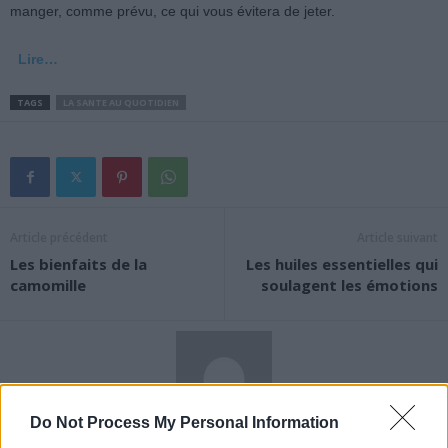
manger, comme prévu, ce qui vous évitera de jeter.
Lire…
TAGS
LA SANTE AU QUOTIDIEN
Article précédent
Article suivant
Les bienfaits de la
Les huiles essentielles qui
camomille
soulagent les émotions
Do Not Process My Personal Information
News Santé