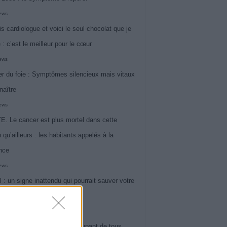
iews
is cardiologue et voici le seul chocolat que je
 : c’est le meilleur pour le cœur
iews
r du foie : Symptômes silencieux mais vitaux
naître
iews
. Le cancer est plus mortel dans cette
 qu’ailleurs : les habitants appelés à la
ance
iews
l : un signe inattendu qui pourrait sauver votre
iews
 le symptôme le plus préoccupant de tous