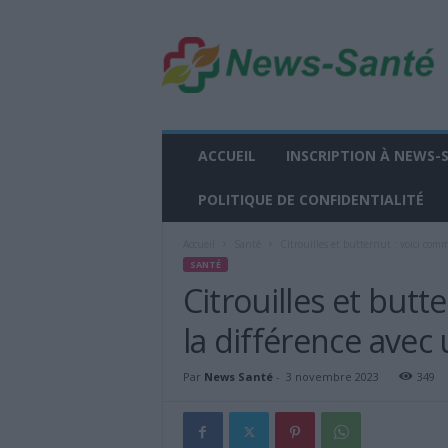
n
e
w
s
-
s
a
ACCUEIL
INSCRIPTION À NEWS-
n
t
POLITIQUE DE CONFIDENTIALITÉ
e
.
Accueil
Santé
Citrouilles et butternut : voici com
f
SANTÉ
r
Citrouilles et butt
la différence avec
Par
News Santé
-
3 novembre 2023
349