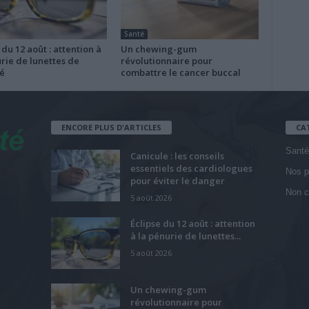
Santé
 du 12 août : attention à
Un chewing-gum
rie de lunettes de
révolutionnaire pour
é
combattre le cancer buccal
ENCORE PLUS D'ARTICLES
CA
Santé
Canicule : les conseils
essentiels des cardiologues
Nos p
pour éviter le danger
Non c
5 août 2026
Éclipse du 12 août : attention
à la pénurie de lunettes...
5 août 2026
Un chewing-gum
révolutionnaire pour