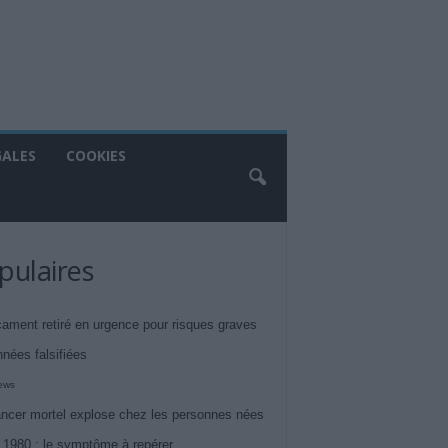
GALES
COOKIES
pulaires
ament retiré en urgence pour risques graves
nnées falsifiées
iews
ncer mortel explose chez les personnes nées
 1980 : le symptôme à repérer