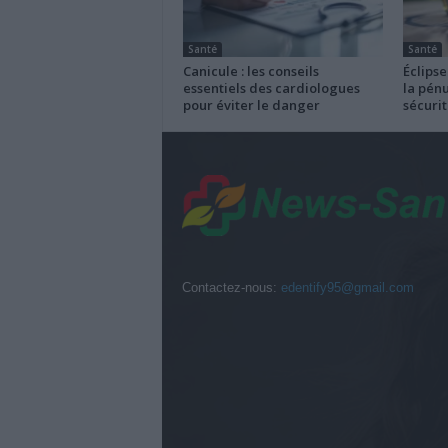
Santé
Santé
Canicule : les conseils
Éclipse
essentiels des cardiologues
la pénu
pour éviter le danger
sécurit
Contactez-nous:
edentify95@gmail.com