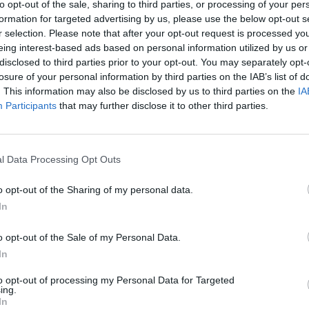
to opt-out of the sale, sharing to third parties, or processing of your per
formation for targeted advertising by us, please use the below opt-out s
après
arrons et du butternut. Mais toutes les courges ne sont pas
r selection. Please note that after your opt-out request is processed y
1.3k v
eing interest-based ads based on personal information utilized by us or
s sont les risques ? Comment faire la différence ?
Arthr
disclosed to third parties prior to your opt-out. You may separately opt-
losure of your personal information by third parties on the IAB’s list of
malad
goût amer ?
. This information may also be disclosed by us to third parties on the
IA
1.3k v
Participants
that may further disclose it to other third parties.
4 Ast
che en minéraux
. Toutefois, certaines sont
amères, non
 de sécurité sanitaire de l’alimentation (Anses). Ces
Proté
l Data Processing Opt Outs
«
substances très irritantes
et amères», souligne l’agence.
1.2k v
e végétal «pour
repousser les insectes
Décou
o opt-out of the Sharing of my personal data.
In
de Pr
1.1k v
o opt-out of the Sale of my Personal Data.
In
to opt-out of processing my Personal Data for Targeted
ing.
In