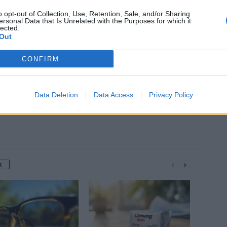
o opt-out of Collection, Use, Retention, Sale, and/or Sharing
ersonal Data that Is Unrelated with the Purposes for which it
lected.
Article suivant
Out
Le tai-chi ralentit les symptômes de
cette maladie cérébrale
CONFIRM
Data Deletion
Data Access
Privacy Policy
R