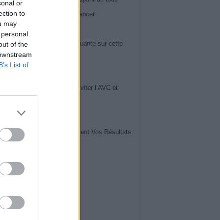
sonal or
ection to
 60 ans : il peut révéler un cancer
ou may
iews
 personal
ose du genou : la vérité choquante sur cette
out of the
 downstream
ie en pleine expansion
B’s List of
iews
uces de Cardiologues pour Éviter l’AVC et
ger Votre Cerveau
iews
vrez Comment Lire Facilement Vos Résultats
ise de Sang
iews