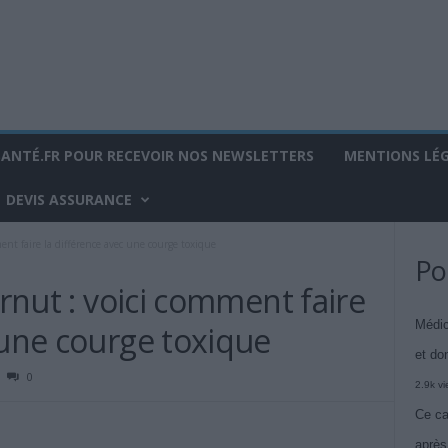
SANTÉ.FR POUR RECEVOIR NOS NEWSLETTERS
MENTIONS LÉ
DEVIS ASSURANCE
ment faire la différence avec une courge toxique
Po
ernut : voici comment faire
Médic
 une courge toxique
et do
0
2.9k v
Ce ca
après