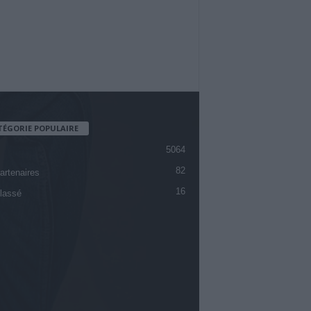
TÉGORIE POPULAIRE
5064
82
artenaires
16
lassé