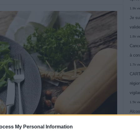
1.9k v
Je su
valide
1.8k v
Cance
à con
1.7k v
CARTE
région
vigil
1.5k v
Alcoo
vie
ocess My Personal Information
1.4k v
C’est