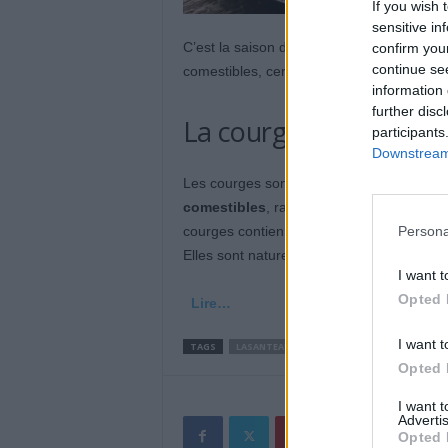
If you wish 
sensitive in
C’est la saison des citrouilles, des potim
confirm you
continue se
comestibles, certaines sont toxiques. Quel
information 
further disc
La courge a-t-elle un 
participants
Downstream 
Les courges sont un produit de saison,
ri
comestibles
, rappelle l’Agence nationale
Persona
courges contiennent des cucurbitacines, 
Elles sont naturellement fabriquées par l
I want t
Opted 
Lire…
I want t
TAGS
LASANTEAUQUOTIDIEN
Opted 
I want 
Advertis
Opted 