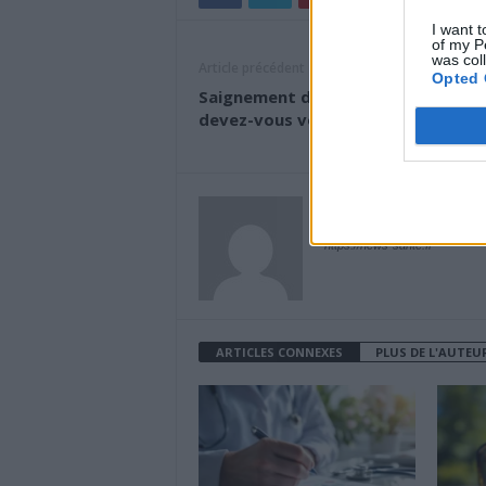
I want t
of my P
was col
Article précédent
Opted 
Saignement des gencives : quand
devez-vous vous inquiéter ?
News Santé
https://news-sante.fr
ARTICLES CONNEXES
PLUS DE L'AUTEU