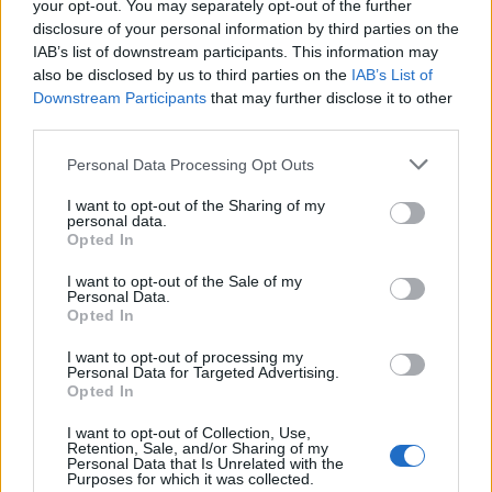
your opt-out. You may separately opt-out of the further
de commencer par de faibles doses.
disclosure of your personal information by third parties on the
IAB’s list of downstream participants. This information may
Intégrer la mélisse à une routine du soir, en évitant les écrans, en
also be disclosed by us to third parties on the
IAB’s List of
utilisant une lumière douce et en privilégiant des activités calmes,
Downstream Participants
that may further disclose it to other
third parties.
peut augmenter ses chances d’aider à retrouver un sommeil
réparateur.
Personal Data Processing Opt Outs
I want to opt-out of the Sharing of my
personal data.
Opted In
I want to opt-out of the Sale of my
Personal Data.
Opted In
Article précédent
Article suivant
Tendance TikTok :
Chutes mystérieuses : une
I want to opt-out of processing my
pourquoi tout le monde
maladie rare du cerveau
Personal Data for Targeted Advertising.
avale de l’huile d’olive le
révélée par des
Opted In
matin
symptômes confus
I want to opt-out of Collection, Use,
Retention, Sale, and/or Sharing of my
Personal Data that Is Unrelated with the
Purposes for which it was collected.