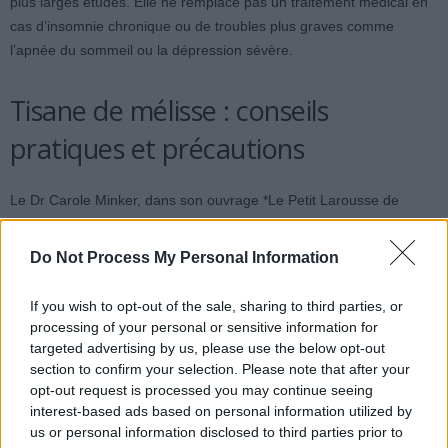
plus larges études. Elle ne remplace pas un traitement médical en
cas d’insomnie chronique ou de troubles plus graves comme
l’apnée du sommeil ou la dépression sévère.
Tisane de mélisse : conseils
pratiques et précautions
Le Dr Carole Minker, dans son ouvrage *Le Petit Larousse de
l’herboristerie*, recommande une
tisane de mélisse
. Elle conseille
d’utiliser une à deux cuillères à café de feuilles de la plante par
Do Not Process My Personal Information
tasse, jusqu’à trois fois par jour, en privilégiant une infusion
d’environ dix minutes. La plante peut être fraîche ou séchée.
If you wish to opt-out of the sale, sharing to third parties, or
processing of your personal or sensitive information for
Pour les extraits sous forme de gélules ou de teintures, les doses
targeted advertising by us, please use the below opt-out
varient selon les produits. Il est préférable de consulter un médecin
section to confirm your selection. Please note that after your
opt-out request is processed you may continue seeing
ou un pharmacien, surtout en cas d’hypothyroïdie ou de traitement
interest-based ads based on personal information utilized by
de la thyroïde. Certaines personnes peuvent ressentir des maux de
us or personal information disclosed to third parties prior to
tête, des vertiges ou des douleurs d’estomac. Il est donc conseillé