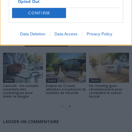
Opted Out
CONFIRM
news
Data Deletion
Data Access
Privacy Policy
ARTICLES CONNEXES
PLUS DE L'AUTEUR
Santé
Santé
Santé
Canicule : les conseils
Éclipse du 12 août :
Un chewing-gum
essentiels des
attention à la pénurie de
révolutionnaire pour
cardiologues pour
lunettes de sécurité
combattre le cancer
éviter le danger
buccal
LAISSER UN COMMENTAIRE