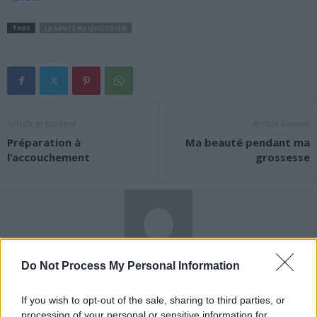
TAGS
LA SANTE AU QUOTIDIEN
Article précédent
Article suivant
Préparation à
Ma beauté pendant ma
l’accouchement
grossesse
Do Not Process My Personal Information
News Santé
https://news-sante.fr
If you wish to opt-out of the sale, sharing to third parties, or
processing of your personal or sensitive information for