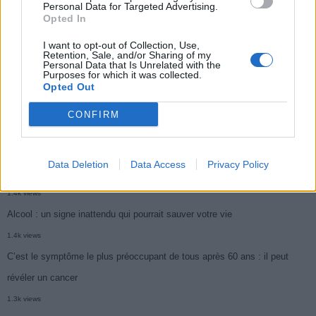
symptôme à repérer
Personal Data for Targeted Advertising.
Opted In
1.9k views
Je suis cardiologue et voici le seul chocolat que je valide : c’est le
I want to opt-out of Collection, Use,
Retention, Sale, and/or Sharing of my
Personal Data that Is Unrelated with the
meilleur pour le cœur
Purposes for which it was collected.
Opted Out
1.7k views
Cancer du foie : Symptômes silencieux mais vitaux à connaître
CONFIRM
1.7k views
CARTE. Le cancer est plus mortel dans cette région qu’ailleurs : les
Data Deletion
Data Access
Privacy Policy
habitants appelés à la vigilance
1.4k views
Alcool : un signe inattendu qui pourrait sauver votre vie
1.4k views
C’est le symptôme le plus préoccupant de tous après 60 ans : il peut
révéler un cancer
1.3k views