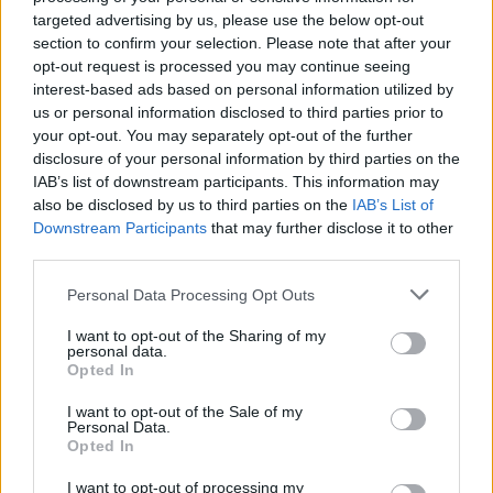
targeted advertising by us, please use the below opt-out
ARTICLES CONNEXES
PLUS DE L'AUTEUR
section to confirm your selection. Please note that after your
opt-out request is processed you may continue seeing
interest-based ads based on personal information utilized by
us or personal information disclosed to third parties prior to
your opt-out. You may separately opt-out of the further
Santé
Santé
Santé
disclosure of your personal information by third parties on the
Canicule : les conseils
Éclipse du 12 août :
Un chewing-gum
IAB’s list of downstream participants. This information may
essentiels des
attention à la pénurie de
révolutionnaire pour
cardiologues pour
lunettes de sécurité
combattre le cancer
also be disclosed by us to third parties on the
IAB’s List of
éviter le danger
buccal
Downstream Participants
that may further disclose it to other
third parties.
Personal Data Processing Opt Outs
Populaires
I want to opt-out of the Sharing of my
personal data.
Opted In
Médicament retiré en urgence pour risques graves et données falsifiées
I want to opt-out of the Sale of my
Personal Data.
3k views
Opted In
Ce cancer mortel explose chez les personnes nées après 1980 : le
I want to opt-out of processing my