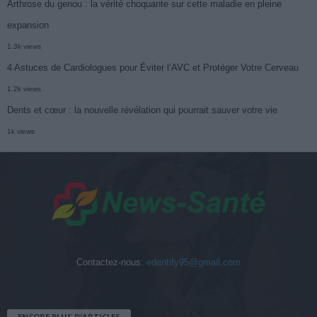
Arthrose du genou : la vérité choquante sur cette maladie en pleine
expansion
1.3k views
4 Astuces de Cardiologues pour Éviter l’AVC et Protéger Votre Cerveau
1.2k views
Dents et cœur : la nouvelle révélation qui pourrait sauver votre vie
1k views
Contactez-nous:
edentify95@gmail.com
ENCORE PLUS D'ARTICLES