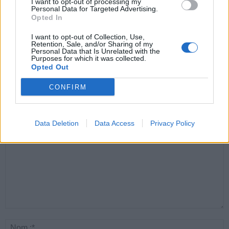
I want to opt-out of processing my
Personal Data for Targeted Advertising.
Opted In
I want to opt-out of Collection, Use,
Santé
Santé
Santé
Retention, Sale, and/or Sharing of my
Canicule : les conseils
Éclipse du 12 août :
Un chewing-gum
Personal Data that Is Unrelated with the
essentiels des
attention à la pénurie de
révolutionnaire pour
Purposes for which it was collected.
cardiologues pour
lunettes de sécurité
combattre le cancer
éviter le danger
buccal
Opted Out
CONFIRM
LAISSER UN COMMENTAIRE
Data Deletion
Data Access
Privacy Policy