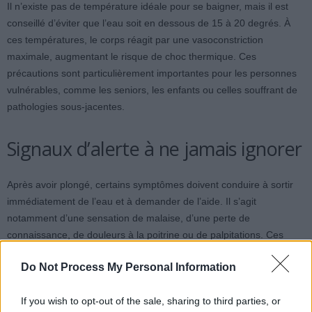
Il n’existe pas de température idéale pour se baigner, mais il est
conseillé d’éviter que l’eau soit en dessous de 15 à 20 degrés. À
ces températures, le corps réagit par une vasoconstriction
maximale, augmentant le risque de choc thermique. Ces
précautions sont particulièrement importantes pour les personnes
vulnérables, comme les seniors, les enfants ou celles souffrant de
pathologies sous-jacentes.
Signaux d’alerte à ne jamais ignorer
Après avoir plongé, certains symptômes doivent conduire à sortir
immédiatement de l’eau et à demander de l’aide. Il s’agit
notamment d’une sensation de malaise, d’une perte de
connaissance, de douleurs à la poitrine ou de palpitations. Ces
signes indiquent que l’organisme réagit de manière excessive au
Do Not Process My Personal Information
choc thermique et nécessitent une intervention rapide pour éviter
une situation grave.
If you wish to opt-out of the sale, sharing to third parties, or