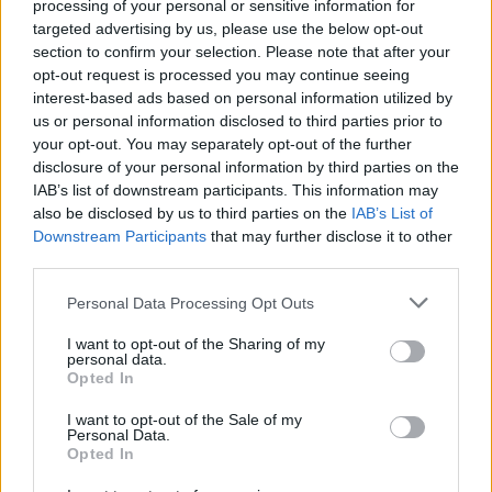
processing of your personal or sensitive information for
targeted advertising by us, please use the below opt-out
section to confirm your selection. Please note that after your
opt-out request is processed you may continue seeing
interest-based ads based on personal information utilized by
us or personal information disclosed to third parties prior to
Article précédent
Article suivant
your opt-out. You may separately opt-out of the further
Vélo électrique : un vrai
Pourquoi le temps semble
disclosure of your personal information by third parties on the
boost pour votre santé ou
s’accélérer à mesure que
IAB’s list of downstream participants. This information may
un mythe ?
l’on vieillit
also be disclosed by us to third parties on the
IAB’s List of
Downstream Participants
that may further disclose it to other
third parties.
Personal Data Processing Opt Outs
I want to opt-out of the Sharing of my
personal data.
news
Opted In
I want to opt-out of the Sale of my
Personal Data.
ARTICLES CONNEXES
PLUS DE L'AUTEUR
Opted In