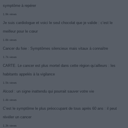
symptôme à repérer
1.9k views
Je suis cardiologue et voici le seul chocolat que je valide : c’est le
meilleur pour le cœur
1.8k views
Cancer du foie : Symptômes silencieux mais vitaux à connaître
1.7k views
CARTE. Le cancer est plus mortel dans cette région qu’ailleurs : les
habitants appelés à la vigilance
1.5k views
Alcool : un signe inattendu qui pourrait sauver votre vie
1.4k views
C’est le symptôme le plus préoccupant de tous après 60 ans : il peut
révéler un cancer
1.3k views