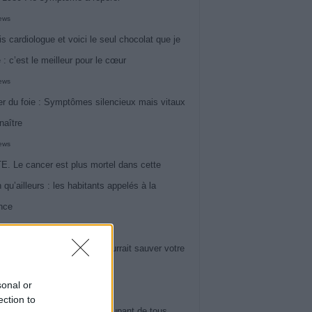
iews
is cardiologue et voici le seul chocolat que je
 : c’est le meilleur pour le cœur
iews
r du foie : Symptômes silencieux mais vitaux
naître
iews
. Le cancer est plus mortel dans cette
 qu’ailleurs : les habitants appelés à la
ance
iews
l : un signe inattendu qui pourrait sauver votre
sonal or
iews
ection to
 le symptôme le plus préoccupant de tous