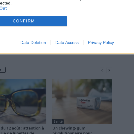
lected.
perturbe le quotidien
Out
CONFIRM
Data Deletion
Data Access
Privacy Policy
R
Santé
 du 12 août : attention à
Un chewing-gum
rie de lunettes de
révolutionnaire pour