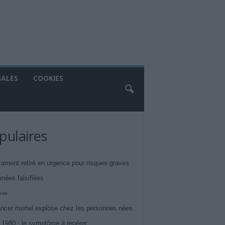
GALES
COOKIES
pulaires
ament retiré en urgence pour risques graves
nnées falsifiées
iews
ncer mortel explose chez les personnes nées
 1980 : le symptôme à repérer