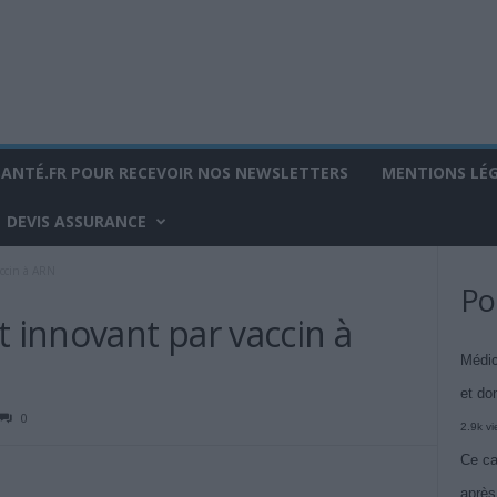
SANTÉ.FR POUR RECEVOIR NOS NEWSLETTERS
MENTIONS LÉ
DEVIS ASSURANCE
accin à ARN
Po
t innovant par vaccin à
Médic
et do
0
2.9k v
Ce ca
après