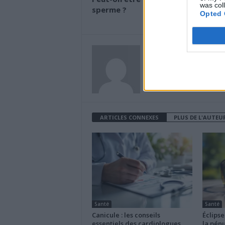
was col
sperme ?
Opted 
News Santé
https://news-sante.fr
ARTICLES CONNEXES
PLUS DE L'AUTEU
Santé
Santé
Canicule : les conseils
Éclipse
essentiels des cardiologues
la pénu