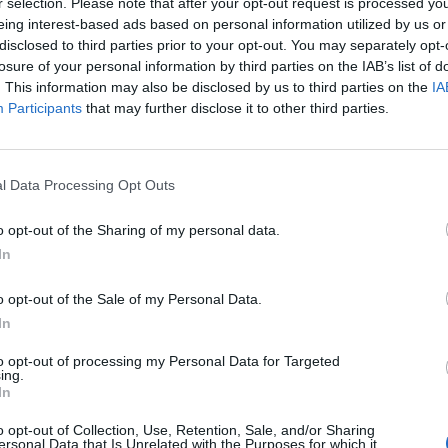
r selection. Please note that after your opt-out request is processed y
t 2030. Comment fonctionnerait ce vaccin ?
eing interest-based ads based on personal information utilized by us or
après
disclosed to third parties prior to your opt-out. You may separately opt-
 le cancer est dans nos cordes»
1.3k v
losure of your personal information by third parties on the IAB’s list of
. This information may also be disclosed by us to third parties on the
IA
Arthr
Participants
that may further disclose it to other third parties.
iés avec les Américains de Pfizer pour les vaccins à ARN
malad
n parallèle sur un
vaccin contre les cancers.
«Nous
1.3k v
r, ou du moins pour
4 Ast
l Data Processing Opt Outs
Proté
o opt-out of the Sharing of my personal data.
1.2k v
In
Décou
o opt-out of the Sale of my Personal Data.
de Pr
In
1.1k v
to opt-out of processing my Personal Data for Targeted
ing.
In
Article suivant
o opt-out of Collection, Use, Retention, Sale, and/or Sharing
ersonal Data that Is Unrelated with the Purposes for which it
re
Covid long : un nouveau symptôme