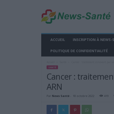
n
e
w
s
-
s
a
ACCUEIL
INSCRIPTION À NEWS-
n
t
POLITIQUE DE CONFIDENTIALITÉ
e
.
Accueil
Santé
Cancer : traitement innovant par v
f
SANTÉ
r
Cancer : traitemen
ARN
Par
News Santé
-
18 octobre 2022
419