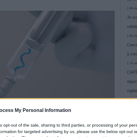
1.9k v
Je su
valide
1.8k v
Cance
à con
1.7k v
CARTE
région
vigil
1.5k v
Alcoo
ocess My Personal Information
vie
to opt-out of the sale, sharing to third parties, or processing of your per
1.4k v
BioNTech travaillent sur un vaccin à ARN messager contre
formation for targeted advertising by us, please use the below opt-out s
C’est