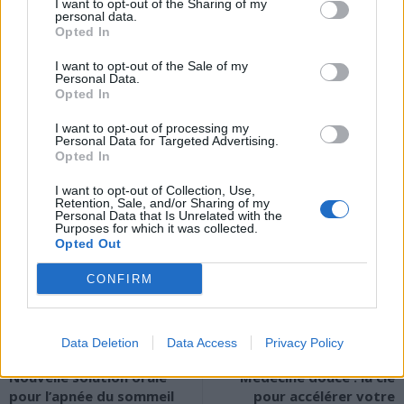
I want to opt-out of the Sharing of my
EXPOSITION AUX FACTEURS DE
personal data.
Opted In
RISQUE, RECOURS AU
I want to opt-out of the Sale of my
DÉPISTAGE ET DIAGNOSTIC
Personal Data.
Opted In
PRÉCOCE. LA PRÉVENTION
I want to opt-out of processing my
Personal Data for Targeted Advertising.
DOIT DONC RESTER UNE
Opted In
PRIORITÉ.
I want to opt-out of Collection, Use,
Retention, Sale, and/or Sharing of my
Personal Data that Is Unrelated with the
Purposes for which it was collected.
Opted Out
CONFIRM
Data Deletion
Data Access
Privacy Policy
Article précédent
Article suivant
Nouvelle solution orale
Médecine douce : la clé
pour l’apnée du sommeil
pour accélérer votre