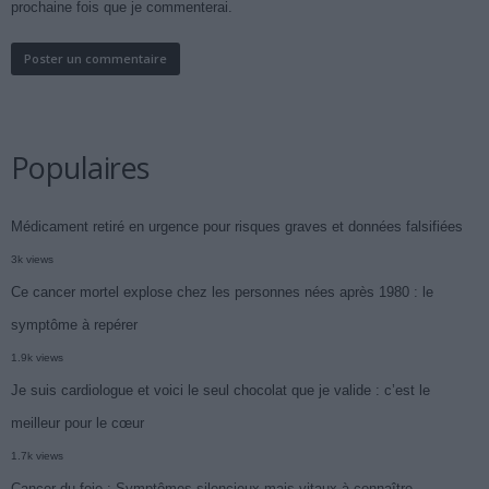
prochaine fois que je commenterai.
Populaires
Médicament retiré en urgence pour risques graves et données falsifiées
3k views
Ce cancer mortel explose chez les personnes nées après 1980 : le
symptôme à repérer
1.9k views
Je suis cardiologue et voici le seul chocolat que je valide : c’est le
meilleur pour le cœur
1.7k views
Cancer du foie : Symptômes silencieux mais vitaux à connaître