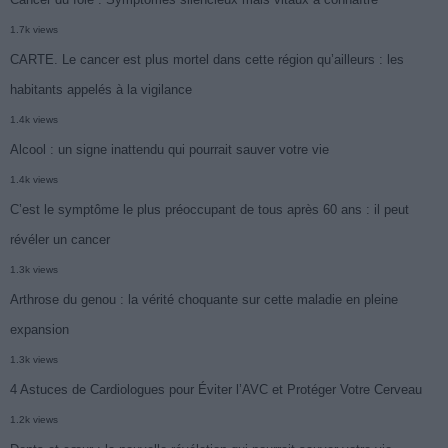
1.7k views
CARTE. Le cancer est plus mortel dans cette région qu’ailleurs : les
habitants appelés à la vigilance
1.4k views
Alcool : un signe inattendu qui pourrait sauver votre vie
1.4k views
C’est le symptôme le plus préoccupant de tous après 60 ans : il peut
révéler un cancer
1.3k views
Arthrose du genou : la vérité choquante sur cette maladie en pleine
expansion
1.3k views
4 Astuces de Cardiologues pour Éviter l’AVC et Protéger Votre Cerveau
1.2k views