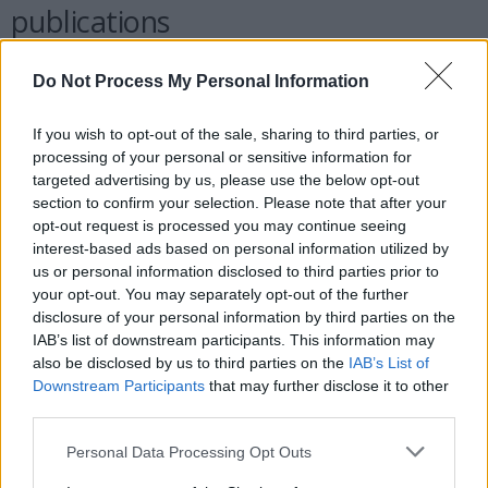
publications
Une étude plus approfondie sur la mortalité et la survie des cancers
Do Not Process My Personal Information
est prévue pour l’automne. Elle abordera notamment la question
des cancers évitables, liés au tabac ou à l’alcool, qui restent plus
If you wish to opt-out of the sale, sharing to third parties, or
fréquents chez les populations modestes. Le risque pour ces
processing of your personal or sensitive information for
targeted advertising by us, please use the below opt-out
cancers est plus de deux fois supérieur chez les 10% les moins
section to confirm your selection. Please note that after your
favorisés par rapport aux plus aisés.
opt-out request is processed you may continue seeing
interest-based ads based on personal information utilized by
us or personal information disclosed to third parties prior to
LES CHERCHEURS INSISTENT
your opt-out. You may separately opt-out of the further
disclosure of your personal information by third parties on the
SUR LE FAIT QUE LES
IAB’s list of downstream participants. This information may
also be disclosed by us to third parties on the
IAB’s List of
INÉGALITÉS SOCIALES FACE AU
Downstream Participants
that may further disclose it to other
CANCER SE CONSTRUISENT À
third parties.
Personal Data Processing Opt Outs
PLUSIEURS ÉTAPES :