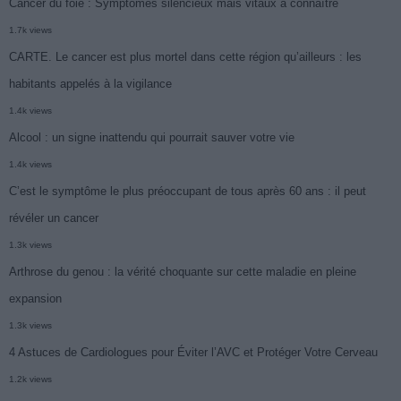
Cancer du foie : Symptômes silencieux mais vitaux à connaître
1.7k views
CARTE. Le cancer est plus mortel dans cette région qu’ailleurs : les
habitants appelés à la vigilance
1.4k views
Alcool : un signe inattendu qui pourrait sauver votre vie
1.4k views
C’est le symptôme le plus préoccupant de tous après 60 ans : il peut
révéler un cancer
1.3k views
Arthrose du genou : la vérité choquante sur cette maladie en pleine
expansion
1.3k views
4 Astuces de Cardiologues pour Éviter l’AVC et Protéger Votre Cerveau
1.2k views