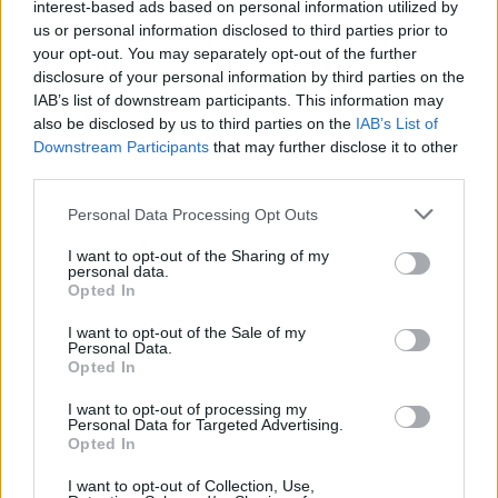
interest-based ads based on personal information utilized by
Solution
après 40 ans
us or personal information disclosed to third parties prior to
your opt-out. You may separately opt-out of the further
disclosure of your personal information by third parties on the
IAB’s list of downstream participants. This information may
also be disclosed by us to third parties on the
IAB’s List of
Downstream Participants
that may further disclose it to other
third parties.
news
Personal Data Processing Opt Outs
I want to opt-out of the Sharing of my
ARTICLES CONNEXES
PLUS DE L'AUTEUR
personal data.
Opted In
I want to opt-out of the Sale of my
Personal Data.
Opted In
Santé
Santé
Santé
I want to opt-out of processing my
Canicule : les conseils
Éclipse du 12 août :
Un chewing-gum
Personal Data for Targeted Advertising.
essentiels des
attention à la pénurie de
révolutionnaire pour
Opted In
cardiologues pour
lunettes de sécurité
combattre le cancer
éviter le danger
buccal
I want to opt-out of Collection, Use,