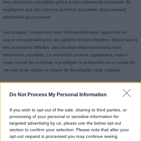
des rémissions complètes grâce à des traitements innovants. Ils
expliquent que des cancers autrefois incurables disparaissent
désormais plus souvent.
Les progrès, notamment avec l’immunothérapie, apportent un
espoir considérable pour les patients et leurs familles. Même face à
des pronostics difficiles, des résultats impressionnants sont
désormais possibles. La recherche avance rapidement, mais il
reste crucial de continuer à privilégier la prévention et un mode de
vie sain pour réduire le risque de développer cette maladie.
Do Not Process My Personal Information
If you wish to opt-out of the sale, sharing to third parties, or
processing of your personal or sensitive information for
Article précédent
Article suivant
targeted advertising by us, please use the below opt-out
Crise Médicamenteuse : 50
Les 7 secrets d’un
section to confirm your selection. Please note that after your
000 Patients Atteint
professeur de 101 ans
opt-out request is processed you may continue seeing
d’Hypertension Sans
pour rester en forme