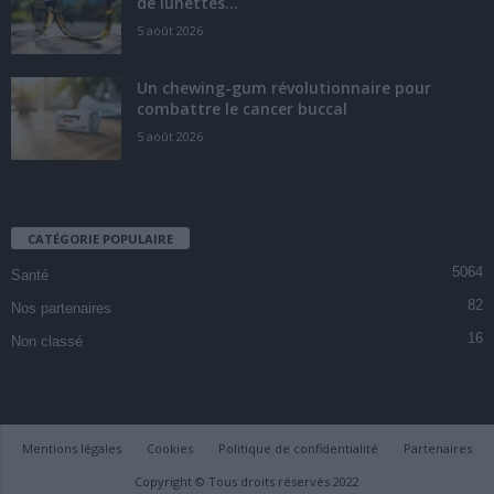
de lunettes...
5 août 2026
Un chewing-gum révolutionnaire pour
combattre le cancer buccal
5 août 2026
CATÉGORIE POPULAIRE
5064
Santé
82
Nos partenaires
16
Non classé
Mentions légales
Cookies
Politique de confidentialité
Partenaires
Copyright © Tous droits réservés 2022