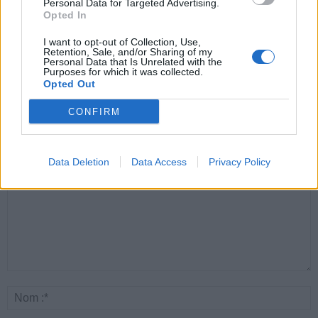
Personal Data for Targeted Advertising.
Opted In
Santé
Santé
Santé
I want to opt-out of Collection, Use,
Canicule : les conseils
Éclipse du 12 août :
Un chewing-gum
Retention, Sale, and/or Sharing of my
essentiels des
attention à la pénurie de
révolutionnaire pour
Personal Data that Is Unrelated with the
cardiologues pour
lunettes de sécurité
combattre le cancer
Purposes for which it was collected.
éviter le danger
buccal
Opted Out
CONFIRM
LAISSER UN COMMENTAIRE
Data Deletion
Data Access
Privacy Policy