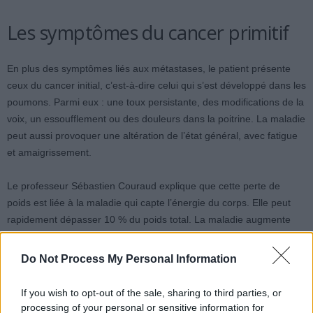
Les symptômes du cancer primitif
En plus des symptômes liés aux métastases, le patient présente
ceux du cancer initial, c’est-à-dire celui qui s’est développé dans les
poumons. Parmi eux : une toux persistante, des modifications de la
voix, un essoufflement ou des douleurs dans la poitrine. La maladie
peut aussi provoquer une altération de l’état général, avec fatigue
et amaigrissement.
Le professeur Sébastien Couraud explique que cette perte de
poids est liée à la maladie qui capte l’énergie du corps. Elle peut
rapidement dépasser 10 % du poids total. La maladie augmente
aussi le risque de caillots sanguins, comme les phlébites ou les
embolies pulmonaires, en rendant le sang plus hypercoagulable.
Do Not Process My Personal Information
If you wish to opt-out of the sale, sharing to third parties, or
processing of your personal or sensitive information for