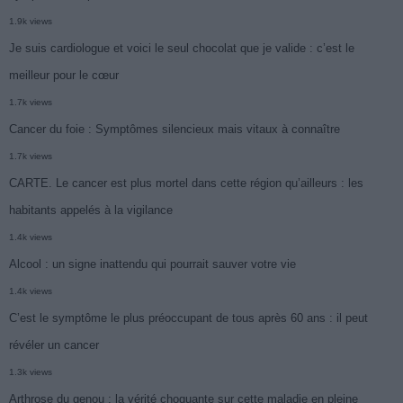
1.9k views
Je suis cardiologue et voici le seul chocolat que je valide : c’est le
meilleur pour le cœur
1.7k views
Cancer du foie : Symptômes silencieux mais vitaux à connaître
1.7k views
CARTE. Le cancer est plus mortel dans cette région qu’ailleurs : les
habitants appelés à la vigilance
1.4k views
Alcool : un signe inattendu qui pourrait sauver votre vie
1.4k views
C’est le symptôme le plus préoccupant de tous après 60 ans : il peut
révéler un cancer
1.3k views
Arthrose du genou : la vérité choquante sur cette maladie en pleine