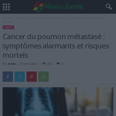
Accueil
Santé
Cancer du poumon métastasé : symptômes alarmants et risques
mortels
SANTÉ
Cancer du poumon métastasé :
symptômes alarmants et risques
mortels
Par
news
-
23 mars 2026
234
0