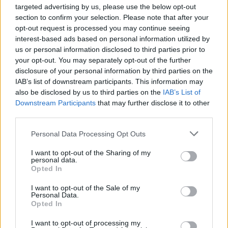
targeted advertising by us, please use the below opt-out
section to confirm your selection. Please note that after your
opt-out request is processed you may continue seeing
Article précédent
Article suivant
interest-based ads based on personal information utilized by
La fin de Chuck Norris :
Cancer du poumon chez la
us or personal information disclosed to third parties prior to
découvrez le danger
femme : 7 signes d’alerte à
your opt-out. You may separately opt-out of the further
silencieux des infarctus
ne pas négliger
disclosure of your personal information by third parties on the
massifs
IAB’s list of downstream participants. This information may
also be disclosed by us to third parties on the
IAB’s List of
Downstream Participants
that may further disclose it to other
third parties.
Personal Data Processing Opt Outs
I want to opt-out of the Sharing of my
personal data.
news
Opted In
I want to opt-out of the Sale of my
ARTICLES CONNEXES
PLUS DE L'AUTEUR
Personal Data.
Opted In
I want to opt-out of processing my