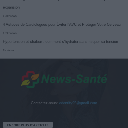
expansion
1.3k views
4 Astuces de Cardiologues pour Éviter l’AVC et Protéger Votre Cerveau
1.2k views
Hypertension et chaleur : comment s’hydrater sans risquer sa tension
1k views
Contactez-nous:
edentify95@gmail.com
ENCORE PLUS D'ARTICLES