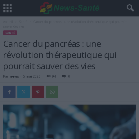
Accueil
Santé
Cancer du pancréas : une révolution thérapeutique qui pourrait
sauver des vies
SANTÉ
Cancer du pancréas : une
révolution thérapeutique qui
pourrait sauver des vies
Par
news
-
5 mai 2026
94
0