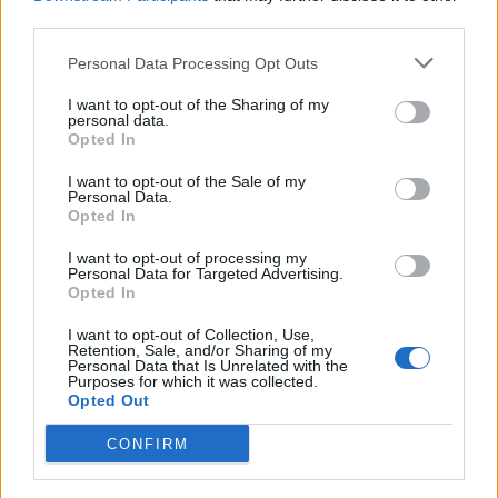
third parties.
Personal Data Processing Opt Outs
Article précédent
Article suivant
I want to opt-out of the Sharing of my
personal data.
Ejaculations régulières : la
Pourquoi vous etes épuisé
Opted In
clé pour réduire le risque
alors que vous ne bougez
de cancer de la prostate
pas
I want to opt-out of the Sale of my
Personal Data.
Opted In
I want to opt-out of processing my
Personal Data for Targeted Advertising.
Opted In
I want to opt-out of Collection, Use,
Retention, Sale, and/or Sharing of my
news
Personal Data that Is Unrelated with the
Purposes for which it was collected.
Opted Out
ARTICLES CONNEXES
PLUS DE L'AUTEUR
CONFIRM