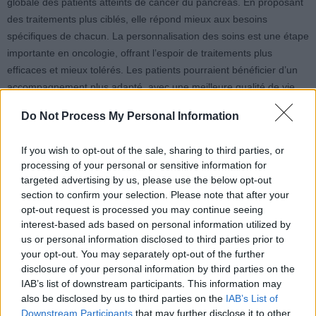
globale des patients atteints de cancer du pancréas. En proposant
des traitements plus ciblés, elle répond mieux aux besoins
spécifiques de chacun. La personnalisation des soins est une étape
importante en oncologie, offrant l’espoir de traitements plus
efficaces et mieux tolérés. Les patients pourraient bénéficier d’un
accompagnement plus adapté, avec une meilleure qualité de vie
durant leur parcours médical.
Do Not Process My Personal Information
Perspectives d’avenir
If you wish to opt-out of the sale, sharing to third parties, or
processing of your personal or sensitive information for
Bien que cette découverte reste encore en phase expérimentale,
targeted advertising by us, please use the below opt-out
elle représente un progrès significatif dans la lutte contre cette
section to confirm your selection. Please note that after your
maladie. Elle ouvre des perspectives concrètes pour les années à
opt-out request is processed you may continue seeing
venir. Les chercheurs poursuivent leurs travaux pour confirmer son
interest-based ads based on personal information utilized by
us or personal information disclosed to third parties prior to
efficacité. Cette dynamique positive nourrit l’espoir de traitements
your opt-out. You may separately opt-out of the further
plus performants et accessibles, offrant une lueur d’espoir aux
disclosure of your personal information by third parties on the
patients confrontés à un cancer souvent redouté.
IAB’s list of downstream participants. This information may
also be disclosed by us to third parties on the
IAB’s List of
Downstream Participants
that may further disclose it to other