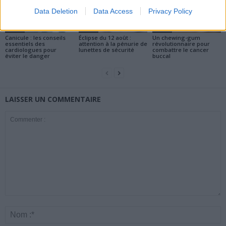
Data Deletion
Data Access
Privacy Policy
Santé
Santé
Santé
Canicule : les conseils
Éclipse du 12 août :
Un chewing-gum
essentiels des
attention à la pénurie de
révolutionnaire pour
cardiologues pour
lunettes de sécurité
combattre le cancer
éviter le danger
buccal
LAISSER UN COMMENTAIRE