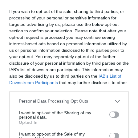
If you wish to opt-out of the sale, sharing to third parties, or
News Santé
processing of your personal or sensitive information for
targeted advertising by us, please use the below opt-out
https://news-sante.fr
section to confirm your selection. Please note that after your
opt-out request is processed you may continue seeing
ARTICLES CONNEXES
PLUS DE L'AUTEUR
interest-based ads based on personal information utilized by
us or personal information disclosed to third parties prior to
your opt-out. You may separately opt-out of the further
disclosure of your personal information by third parties on the
IAB’s list of downstream participants. This information may
also be disclosed by us to third parties on the
IAB’s List of
Santé
Santé
Santé
Downstream Participants
that may further disclose it to other
Canicule : les conseils
Éclipse du 12 août :
Un chewing-gum
third parties.
essentiels des
attention à la pénurie de
révolutionnaire pour
cardiologues pour
lunettes de sécurité
combattre le cancer
éviter le danger
buccal
Personal Data Processing Opt Outs
I want to opt-out of the Sharing of my
personal data.
Opted In
Populaires
I want to opt-out of the Sale of my