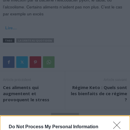
une infection par la bactérie Helicobacter pylori, le tabac ou
l’alcoolisme. Certains aliments n’aident pas non plus. C’est le cas
par exemple un excès
Lire…
TAGS
LA SANTE AU QUOTIDIEN
Article précédent
Article suivant
Ces aliments qui
Régime Keto : Quels sont
augmentent et
les bienfaits de ce régime
provoquent le stress
?
Do Not Process My Personal Information