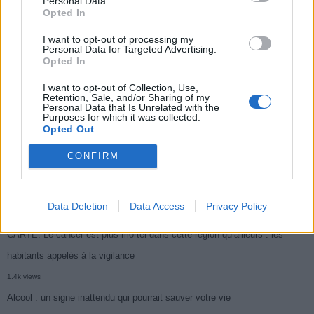
Personal Data.
Opted In
Médicament retiré en urgence pour risques graves et données falsifiées
I want to opt-out of processing my
3k views
Personal Data for Targeted Advertising.
Opted In
Ce cancer mortel explose chez les personnes nées après 1980 : le
I want to opt-out of Collection, Use,
symptôme à repérer
Retention, Sale, and/or Sharing of my
Personal Data that Is Unrelated with the
1.9k views
Purposes for which it was collected.
Opted Out
Je suis cardiologue et voici le seul chocolat que je valide : c’est le
meilleur pour le cœur
CONFIRM
1.7k views
Cancer du foie : Symptômes silencieux mais vitaux à connaître
Data Deletion
Data Access
Privacy Policy
1.7k views
CARTE. Le cancer est plus mortel dans cette région qu’ailleurs : les
habitants appelés à la vigilance
1.4k views
Alcool : un signe inattendu qui pourrait sauver votre vie