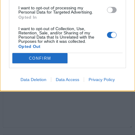
I want to opt-out of processing my
Personal Data for Targeted Advertising.
Opted In
Santé
Santé
Santé
I want to opt-out of Collection, Use,
Retention, Sale, and/or Sharing of my
Canicule : les conseils
Éclipse du 12 août :
Un chewing-gum
essentiels des
attention à la pénurie de
révolutionnaire pour
Personal Data that Is Unrelated with the
cardiologues pour
lunettes de sécurité
combattre le cancer
Purposes for which it was collected.
éviter le danger
buccal
Opted Out
CONFIRM
LAISSER UN COMMENTAIRE
Data Deletion
Data Access
Privacy Policy