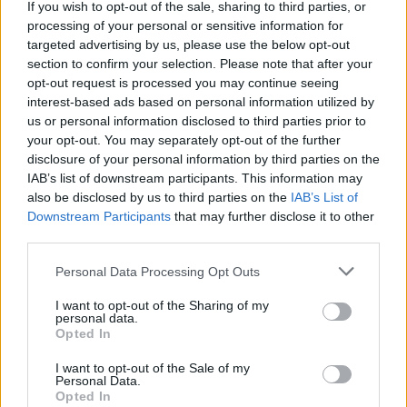
If you wish to opt-out of the sale, sharing to third parties, or
processing of your personal or sensitive information for
targeted advertising by us, please use the below opt-out
section to confirm your selection. Please note that after your
opt-out request is processed you may continue seeing
Article précédent
Article suivant
interest-based ads based on personal information utilized by
Cette astuce à moins de 5
us or personal information disclosed to third parties prior to
Gêne après repas : un
euros qui dit adieu au
your opt-out. You may separately opt-out of the further
signe inquiétant de cancer
froid aux pieds chaque
disclosure of your personal information by third parties on the
digestif à ne pas ignorer
matin
IAB’s list of downstream participants. This information may
also be disclosed by us to third parties on the
IAB’s List of
Downstream Participants
that may further disclose it to other
third parties.
Personal Data Processing Opt Outs
I want to opt-out of the Sharing of my
personal data.
news
Opted In
I want to opt-out of the Sale of my
ARTICLES CONNEXES
PLUS DE L'AUTEUR
Personal Data.
Opted In