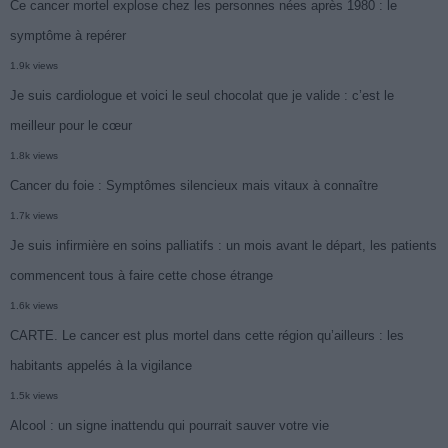
Ce cancer mortel explose chez les personnes nées après 1980 : le
symptôme à repérer
1.9k views
Je suis cardiologue et voici le seul chocolat que je valide : c’est le
meilleur pour le cœur
1.8k views
Cancer du foie : Symptômes silencieux mais vitaux à connaître
1.7k views
Je suis infirmière en soins palliatifs : un mois avant le départ, les patients
commencent tous à faire cette chose étrange
1.6k views
CARTE. Le cancer est plus mortel dans cette région qu’ailleurs : les
habitants appelés à la vigilance
1.5k views
Alcool : un signe inattendu qui pourrait sauver votre vie