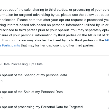
ées. Cela inclut des situations proches des gerçures et des
utorité de Santé européenne valide également son usage
to opt-out of the sale, sharing to third parties, or processing of your per
s. La plante contient des triterpènes, des flavonoïdes, des
formation for targeted advertising by us, please use the below opt-out s
composants apaisent l’inflammation et favorisent la
r selection. Please note that after your opt-out request is processed y
eing interest-based ads based on personal information utilized by us or
disclosed to third parties prior to your opt-out. You may separately opt-
losure of your personal information by third parties on the IAB’s list of
-inflammatoires, qui calment rougeurs, démangeaisons et
. This information may also be disclosed by us to third parties on the
IA
ement la régénération de la peau, ce qui en fait un allié
Participants
that may further disclose it to other third parties.
es.
son : préparer un macérât de
l Data Processing Opt Outs
o opt-out of the Sharing of my personal data.
In
llir les fleurs par temps sec, quand elles sont bien ouvertes.
r sur un linge jusqu’à ce qu’elles deviennent cassantes, ce
o opt-out of the Sale of my Personal Data.
 on prépare un
macérât huileux de calendula
en
In
es, puis en les couvrant d’une huile végétale douce. Le
to opt-out of processing my Personal Data for Targeted
semaines à l’abri de la lumière. Après filtration, il se