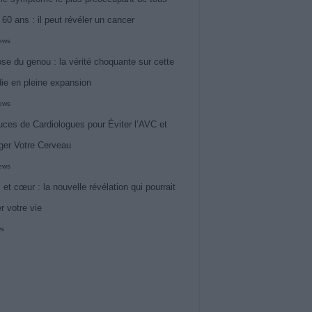
 60 ans : il peut révéler un cancer
iews
ose du genou : la vérité choquante sur cette
ie en pleine expansion
iews
uces de Cardiologues pour Éviter l’AVC et
ger Votre Cerveau
iews
 et cœur : la nouvelle révélation qui pourrait
r votre vie
ws