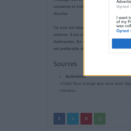
Advertis
Opted 
conserve et s’utilise en quelques gouttes
douche.
I want t
of my P
was col
Ce soin est idéal pour apaiser les jambes 
Opted 
externe. Il est conseillé de faire un test d
Astéracées. En cas de sécheresse plus pr
est préférable de consulter un profession
Sources
Aufeminin
«Cette fleur orange que vous avez déj
crèmes»