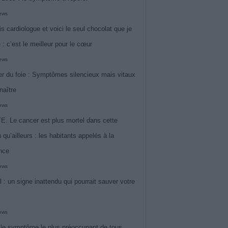
iews
is cardiologue et voici le seul chocolat que je
 : c’est le meilleur pour le cœur
iews
r du foie : Symptômes silencieux mais vitaux
naître
iews
. Le cancer est plus mortel dans cette
 qu’ailleurs : les habitants appelés à la
ance
iews
l : un signe inattendu qui pourrait sauver votre
iews
 le symptôme le plus préoccupant de tous