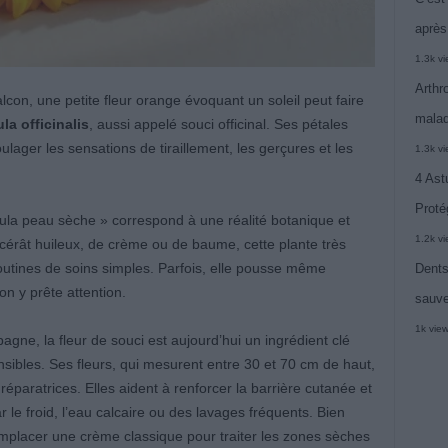
après
1.3k v
Arthr
con, une petite fleur orange évoquant un soleil peut faire
malad
la officinalis
, aussi appelé souci officinal. Ses pétales
ager les sensations de tiraillement, les gerçures et les
1.3k v
4 Ast
Proté
la peau sèche » correspond à une réalité botanique et
1.2k v
cérât huileux, de crème ou de baume, cette plante très
utines de soins simples. Parfois, elle pousse même
Dents
on y prête attention.
sauve
1k vie
e, la fleur de souci est aujourd’hui un ingrédient clé
sibles. Ses fleurs, qui mesurent entre 30 et 70 cm de haut,
paratrices. Elles aident à renforcer la barrière cutanée et
ar le froid, l’eau calcaire ou des lavages fréquents. Bien
remplacer une crème classique pour traiter les zones sèches