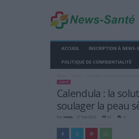
n
e
w
s
-
s
a
ACCUEIL
INSCRIPTION À NEWS-
n
t
POLITIQUE DE CONFIDENTIALITÉ
e
.
Accueil
Santé
Calendula : la solution naturelle po
f
SANTÉ
r
Calendula : la solu
soulager la peau s
Par
news
-
27 mai 2026
81
0