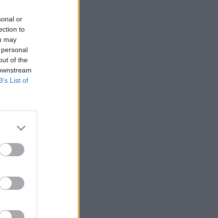
sonal or
ection to
ou may
 personal
out of the
 downstream
B’s List of