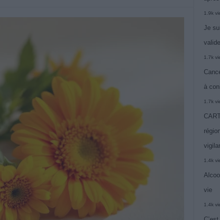
1.9k v
Je su
valide
1.7k v
Cance
à con
1.7k v
CARTE
région
vigil
1.4k v
Alcoo
vie
1.4k v
C’est