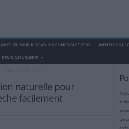
SANTÉ.FR POUR RECEVOIR NOS NEWSLETTERS
MENTIONS LÉ
DEVIS ASSURANCE
ur soulager la peau sèche facilement
Po
tion naturelle pour
Médic
èche facilement
et do
3k vie
Ce ca
après