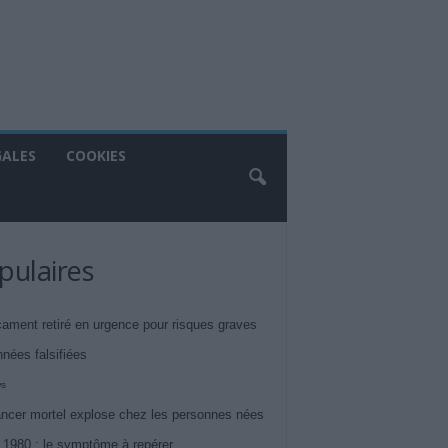
GALES
COOKIES
pulaires
ament retiré en urgence pour risques graves
nnées falsifiées
ws
ncer mortel explose chez les personnes nées
 1980 : le symptôme à repérer