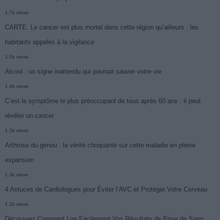
1.7k views
CARTE. Le cancer est plus mortel dans cette région qu’ailleurs : les
habitants appelés à la vigilance
1.5k views
Alcool : un signe inattendu qui pourrait sauver votre vie
1.4k views
C’est le symptôme le plus préoccupant de tous après 60 ans : il peut
révéler un cancer
1.3k views
Arthrose du genou : la vérité choquante sur cette maladie en pleine
expansion
1.3k views
4 Astuces de Cardiologues pour Éviter l’AVC et Protéger Votre Cerveau
1.2k views
Découvrez Comment Lire Facilement Vos Résultats de Prise de Sang