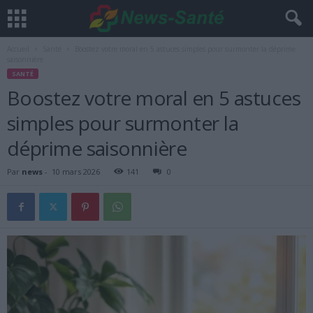
Accueil
Santé
Boostez votre moral en 5 astuces simples pour surmonter la déprime
saisonnière
SANTÉ
Boostez votre moral en 5 astuces
simples pour surmonter la
déprime saisonnière
Par
news
-
10 mars 2026
141
0