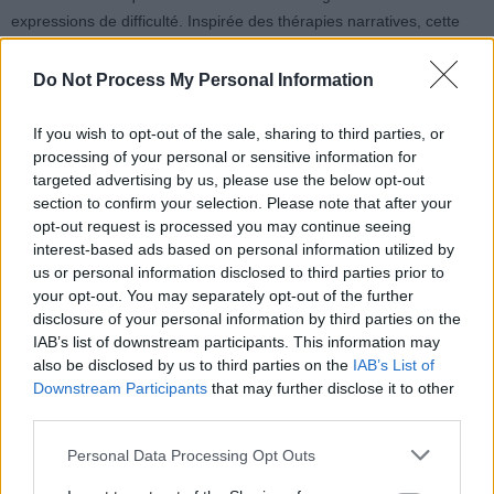
expressions de difficulté. Inspirée des thérapies narratives, cette
méthode, appelée « réencodage narratif minimal », vise à réduire
la charge émotionnelle d’une phrase trop défaitiste. Par exemple,
Do Not Process My Personal Information
au lieu de dire « Je n’y arrive plus », on peut dire « Aujourd’hui,
c’est difficile », ce qui laisse une ouverture à une amélioration
If you wish to opt-out of the sale, sharing to third parties, or
prochaine.
processing of your personal or sensitive information for
targeted advertising by us, please use the below opt-out
section to confirm your selection. Please note that after your
Ce simple changement permet de diminuer la tendance à la
opt-out request is processed you may continue seeing
généralisation, souvent présente dans la déprime, et allège la
interest-based ads based on personal information utilized by
pression mentale.
us or personal information disclosed to third parties prior to
your opt-out. You may separately opt-out of the further
disclosure of your personal information by third parties on the
IAB’s list of downstream participants. This information may
also be disclosed by us to third parties on the
IAB’s List of
Downstream Participants
that may further disclose it to other
third parties.
Article précédent
Article suivant
Alzheimer : un traitement
Septicémie : le danger
Personal Data Processing Opt Outs
contre l’agitation pourrait
silencieux qui peut coûter