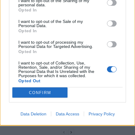
I want to opt-out of the Sharing of my
doubler le risque d’AVC
la vie
personal data.
Opted In
I want to opt-out of the Sale of my
Personal Data.
Opted In
I want to opt-out of processing my
Personal Data for Targeted Advertising.
news
Opted In
I want to opt-out of Collection, Use,
Retention, Sale, and/or Sharing of my
ARTICLES CONNEXES
PLUS DE L'AUTEUR
Personal Data that Is Unrelated with the
Purposes for which it was collected.
Opted Out
CONFIRM
Santé
Santé
Santé
Canicule : les conseils
Éclipse du 12 août :
Un chewing-gum
Data Deletion
Data Access
Privacy Policy
essentiels des
attention à la pénurie de
révolutionnaire pour
cardiologues pour
lunettes de sécurité
combattre le cancer
éviter le danger
buccal