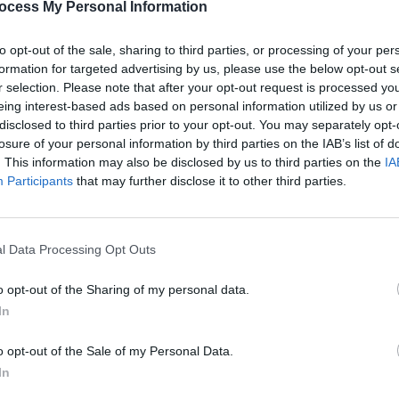
ocess My Personal Information
après
to opt-out of the sale, sharing to third parties, or processing of your per
1.3k v
formation for targeted advertising by us, please use the below opt-out s
té, il vous suffit d’avoir des relations sexuelles deux fois
Arthr
r selection. Please note that after your opt-out request is processed y
n School of Hygiene and Tropical Medicine.
eing interest-based ads based on personal information utilized by us or
malad
disclosed to third parties prior to your opt-out. You may separately opt-
1.3k v
losure of your personal information by third parties on the IAB’s list of
es augmentent le niveau
4 Ast
. This information may also be disclosed by us to third parties on the
IA
Participants
that may further disclose it to other third parties.
Proté
1.2k v
lle active
est aussi important qu’avoir une
alimentation
Décou
l Data Processing Opt Outs
santé n’est généralement pas une priorité lorsque vous
de Pr
 cardiovasculaire et la dépression ne sont que quelques-
o opt-out of the Sharing of my personal data.
1.1k v
In
o opt-out of the Sale of my Personal Data.
In