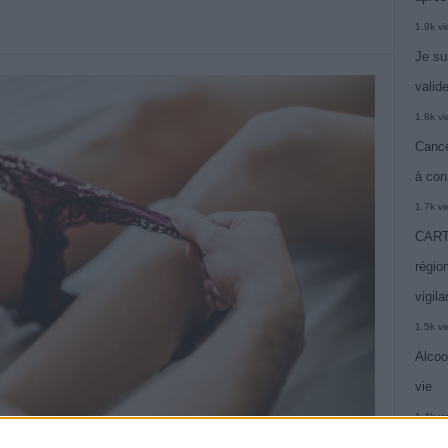
1.9k v
Je su
valide
1.8k v
Cance
à con
1.7k v
CARTE
région
vigil
1.5k v
Alcoo
vie
1.4k v
C’est