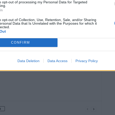
to opt-out of processing my Personal Data for Targeted
ing.
In
o opt-out of Collection, Use, Retention, Sale, and/or Sharing
ersonal Data that Is Unrelated with the Purposes for which it
lected.
Out
Article suivant
nt
Des oranges non vegan font
CONFIRM
on
polémiques aux États-Unis
Data Deletion
Data Access
Privacy Policy
R