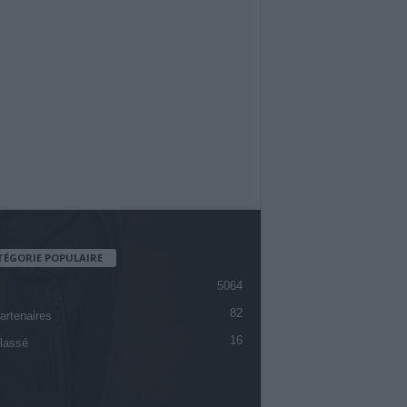
TÉGORIE POPULAIRE
5064
82
artenaires
16
lassé