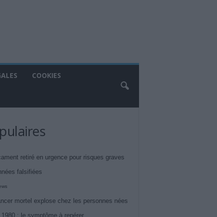
GALES
COOKIES
pulaires
ament retiré en urgence pour risques graves
nnées falsifiées
iews
ncer mortel explose chez les personnes nées
 1980 : le symptôme à repérer