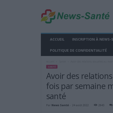
n
e
w
s
-
s
a
ACCUEIL
INSCRIPTION À NEWS-
n
t
POLITIQUE DE CONFIDENTIALITÉ
e
.
Accueil
Santé
Avoir des relations sexuelles au moi
f
SANTÉ
r
Avoir des relation
fois par semaine 
santé
Par
News Santé
-
24 août 2022
2843