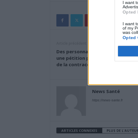
I want 
Advertis
Opted 
I want t
of my P
was col
Opted 
Article précédent
Des personnalités publiques signe
une pétition pour la démocratisati
de la contraception masculine
News Santé
https://news-sante.fr
ARTICLES CONNEXES
PLUS DE L'AUTEU