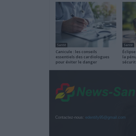
Santé
Santé
Canicule : les conseils
Éclipse
essentiels des cardiologues
la pénu
pour éviter le danger
sécurit
Contactez-nous:
edentify95@gmail.com