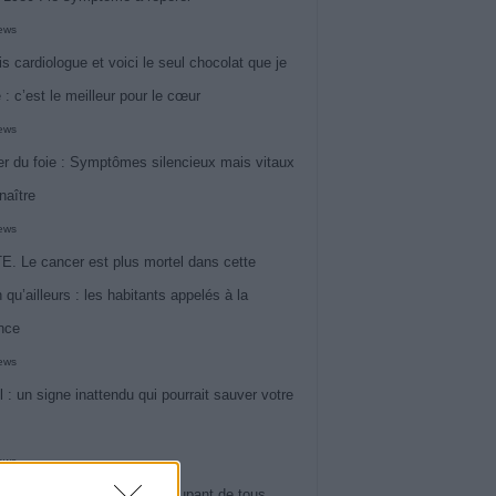
iews
is cardiologue et voici le seul chocolat que je
 : c’est le meilleur pour le cœur
iews
r du foie : Symptômes silencieux mais vitaux
naître
iews
. Le cancer est plus mortel dans cette
 qu’ailleurs : les habitants appelés à la
ance
iews
l : un signe inattendu qui pourrait sauver votre
iews
 le symptôme le plus préoccupant de tous