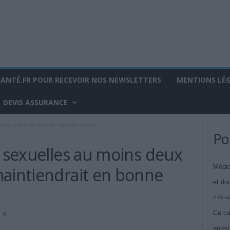
SANTÉ.FR POUR RECEVOIR NOS NEWSLETTERS
MENTIONS LÉ
DEVIS ASSURANCE
ns deux fois par semaine maintiendrait en...
Po
s sexuelles au moins deux
Médic
maintiendrait en bonne
et do
2.9k v
Ce ca
0
après