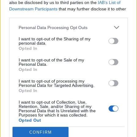
also be disclosed by us to third parties on the
IAB’s List of
ou privilégier le vélo, permettent d’augmenter facilement le niveau
Downstream Participants
that may further disclose it to other
d’activité physique et d’améliorer la santé globale.
third parties.
Personal Data Processing Opt Outs
I want to opt-out of the Sharing of my
personal data.
Opted In
Article précédent
Article suivant
I want to opt-out of the Sale of my
Personal Data.
Mémoire : la taille du
Syndrome de la personne
Opted In
cerveau ne compte pas, la
raide : la maladie rare qui
qualité des connexions oui
gèle le corps
I want to opt-out of processing my
Personal Data for Targeted Advertising.
Opted In
I want to opt-out of Collection, Use,
Retention, Sale, and/or Sharing of my
Personal Data that Is Unrelated with the
Purposes for which it was collected.
Opted Out
news
CONFIRM