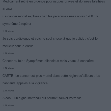
Médicament retiré en urgence pour risques graves et données falsifiées
3k views
Ce cancer mortel explose chez les personnes nées après 1980 : le
symptôme à repérer
1.9k views
Je suis cardiologue et voici le seul chocolat que je valide : c’est le
meilleur pour le cœur
1.7k views
Cancer du foie : Symptômes silencieux mais vitaux à connaître
1.7k views
CARTE. Le cancer est plus mortel dans cette région qu’ailleurs : les
habitants appelés à la vigilance
1.4k views
Alcool : un signe inattendu qui pourrait sauver votre vie
1.4k views