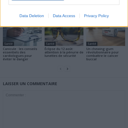
ARTICLES CONNEXES
PLUS DE L'AUTEUR
Data Deletion
Data Access
Privacy Policy
Santé
Santé
Santé
Canicule : les conseils
Éclipse du 12 août :
Un chewing-gum
essentiels des
attention à la pénurie de
révolutionnaire pour
cardiologues pour
lunettes de sécurité
combattre le cancer
éviter le danger
buccal
LAISSER UN COMMENTAIRE