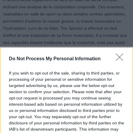
incluant une analyse de la composition corporelle. Ces examens,
réalisables en salle de sport ou dans certains centres spécialisés,
permettent d’estimer la masse grasse, la masse musculaire ou
l’hydratation. Lors de ce bilan, Tim Spector a effectué un test
d’effort et une évaluation de sa force musculaire. Il a constaté que
ses capacités étaient meilleures que la moyenne, mais pas aussi
excellentes qu’il le pensait. Ce type de bilan offre une vision
objective de sa condition physique et donne des axes
Do Not Process My Personal Information
d’amélioration concrètes.
If you wish to opt-out of the sale, sharing to third parties, or
5. Intégrer la marche ou le vélo
processing of your personal or sensitive information for
targeted advertising by us, please use the below opt-out
dans le quotidien
section to confirm your selection. Please note that after your
opt-out request is processed you may continue seeing
interest-based ads based on personal information utilized by
Enfin, Tim Spector privilégie la marche ou le vélo au quotidien,
us or personal information disclosed to third parties prior to
plutôt que la voiture. Il explique qu’il reste actif sans y penser, grâce
your opt-out. You may separately opt-out of the further
à ses petits choix. Dans un mode de vie souvent sédentaire, ces
disclosure of your personal information by third parties on the
IAB’s list of downstream participants. This information may
habitudes simples, comme marcher 10 minutes le matin et le soir