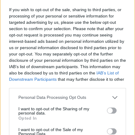
Si le patient doit être intubé en route ou si l’ambulance subit un
If you wish to opt-out of the sale, sharing to third parties, or
retard, les équipes en sont immédiatement informées, facilitant une
processing of your personal or sensitive information for
réponse plus rapide et coordonnée.
targeted advertising by us, please use the below opt-out
section to confirm your selection. Please note that after your
opt-out request is processed you may continue seeing
interest-based ads based on personal information utilized by
us or personal information disclosed to third parties prior to
your opt-out. You may separately opt-out of the further
disclosure of your personal information by third parties on the
Article précédent
Article suivant
IAB’s list of downstream participants. This information may
Un verre d’alcool par jour :
Attention aux
also be disclosed by us to third parties on the
IAB’s List of
un danger caché pour
médicaments courants à
Downstream Participants
that may further disclose it to other
votre cœur
éviter
third parties.
Personal Data Processing Opt Outs
I want to opt-out of the Sharing of my
personal data.
Opted In
I want to opt-out of the Sale of my
news
Personal Data.