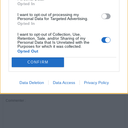
Opted In
ARTICLES CONNEXES
PLUS DE L'AUTEUR
I want to opt-out of processing my
Personal Data for Targeted Advertising.
Opted In
I want to opt-out of Collection, Use,
Retention, Sale, and/or Sharing of my
Personal Data that Is Unrelated with the
Purposes for which it was collected.
Santé
Santé
Santé
Opted Out
Canicule : les conseils
Éclipse du 12 août :
Un chewing-gum
essentiels des
attention à la pénurie de
révolutionnaire pour
cardiologues pour
lunettes de sécurité
combattre le cancer
CONFIRM
éviter le danger
buccal
Data Deletion
Data Access
Privacy Policy
LAISSER UN COMMENTAIRE