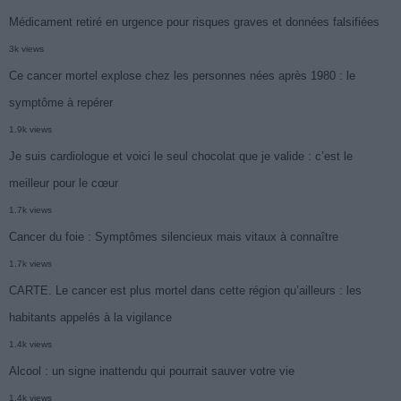
Médicament retiré en urgence pour risques graves et données falsifiées
3k views
Ce cancer mortel explose chez les personnes nées après 1980 : le
symptôme à repérer
1.9k views
Je suis cardiologue et voici le seul chocolat que je valide : c’est le
meilleur pour le cœur
1.7k views
Cancer du foie : Symptômes silencieux mais vitaux à connaître
1.7k views
CARTE. Le cancer est plus mortel dans cette région qu’ailleurs : les
habitants appelés à la vigilance
1.4k views
Alcool : un signe inattendu qui pourrait sauver votre vie
1.4k views