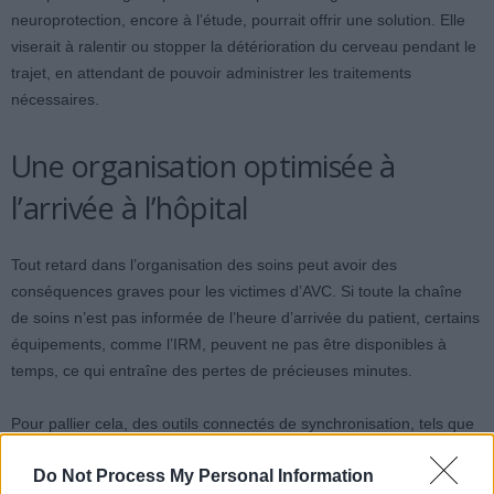
neuroprotection, encore à l’étude, pourrait offrir une solution. Elle
viserait à ralentir ou stopper la détérioration du cerveau pendant le
trajet, en attendant de pouvoir administrer les traitements
nécessaires.
Une organisation optimisée à
l’arrivée à l’hôpital
Tout retard dans l’organisation des soins peut avoir des
conséquences graves pour les victimes d’AVC. Si toute la chaîne
de soins n’est pas informée de l’heure d’arrivée du patient, certains
équipements, comme l’IRM, peuvent ne pas être disponibles à
temps, ce qui entraîne des pertes de précieuses minutes.
Pour pallier cela, des outils connectés de synchronisation, tels que
le programme ROMAIN, permettent aux équipes médicales de
Do Not Process My Personal Information
suivre le patient en temps réel dès sa prise en charge par le SAMU.