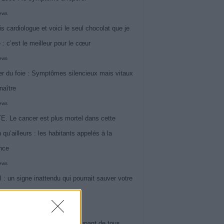
iews
is cardiologue et voici le seul chocolat que je
 : c’est le meilleur pour le cœur
iews
r du foie : Symptômes silencieux mais vitaux
naître
iews
. Le cancer est plus mortel dans cette
 qu’ailleurs : les habitants appelés à la
ance
iews
l : un signe inattendu qui pourrait sauver votre
iews
 le symptôme le plus préoccupant de tous