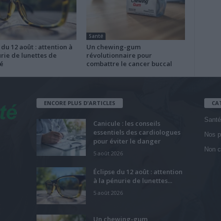
Santé
 du 12 août : attention à
Un chewing-gum
rie de lunettes de
révolutionnaire pour
é
combattre le cancer buccal
ENCORE PLUS D'ARTICLES
CA
Santé
Canicule : les conseils
essentiels des cardiologues
Nos p
pour éviter le danger
Non c
5 août 2026
Éclipse du 12 août : attention
à la pénurie de lunettes...
5 août 2026
Un chewing-gum