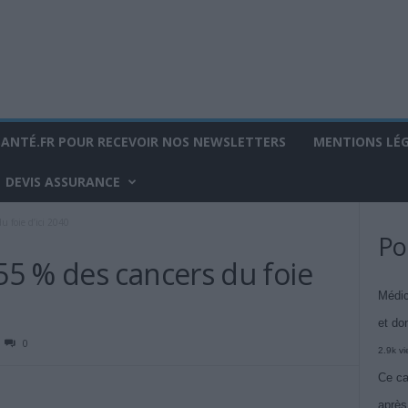
SANTÉ.FR POUR RECEVOIR NOS NEWSLETTERS
MENTIONS LÉ
DEVIS ASSURANCE
 foie d’ici 2040
Po
5 % des cancers du foie
Médic
et do
0
2.9k v
Ce ca
après