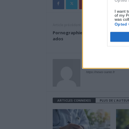
Opted 
I want t
of my P
was col
Opted 
Article précédent
Pornographie : mieux protéger les
ados
News Santé
https://news-sante.fr
ARTICLES CONNEXES
PLUS DE L'AUTEU