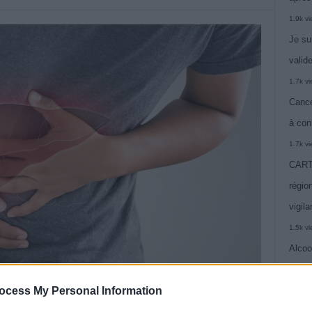
1.9k v
Je su
valide
1.7k v
Cance
à con
1.7k v
CARTE
région
vigil
1.5k v
Alcoo
vie
ocess My Personal Information
1.4k v
C’est