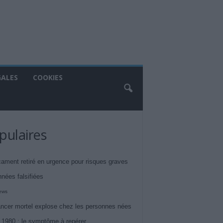
GALES
COOKIES
pulaires
ament retiré en urgence pour risques graves
nnées falsifiées
iews
ncer mortel explose chez les personnes nées
 1980 : le symptôme à repérer