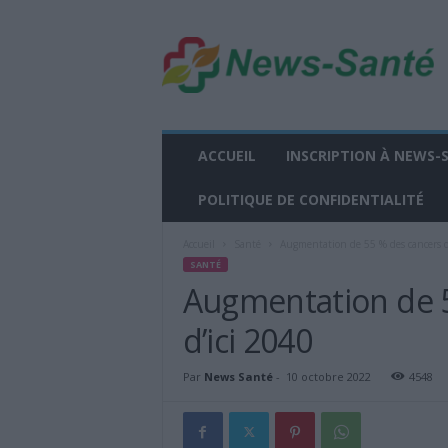
n
e
w
s
-
s
a
ACCUEIL
INSCRIPTION À NEWS-
n
t
POLITIQUE DE CONFIDENTIALITÉ
e
.
Accueil
Santé
Augmentation de 55 % des cancers du
f
SANTÉ
r
Augmentation de 5
d’ici 2040
Par
News Santé
-
10 octobre 2022
4548