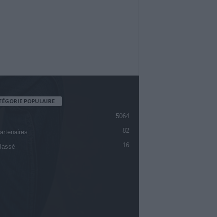
TÉGORIE POPULAIRE
5064
82
artenaires
16
lassé