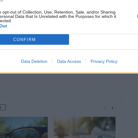
In
o opt-out of Collection, Use, Retention, Sale, and/or Sharing
ersonal Data that Is Unrelated with the Purposes for which it
lected.
Out
Article suivant
8e vague : quel sera son impact
CONFIRM
sanitaire ?
Data Deletion
Data Access
Privacy Policy
R