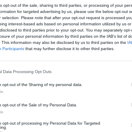
to opt-out of the sale, sharing to third parties, or processing of your per
après
formation for targeted advertising by us, please use the below opt-out s
ation de nouveaux cas de cancers du foie. Pourtant, ce
r selection. Please note that after your opt-out request is processed y
1.3k v
acteurs de risque sont bien connus. Quels sont ces facteurs
eing interest-based ads based on personal information utilized by us or
Arthr
disclosed to third parties prior to your opt-out. You may separately opt-
malad
losure of your personal information by third parties on the IAB’s list of
. This information may also be disclosed by us to third parties on the
IA
ier
1.3k v
Participants
that may further disclose it to other third parties.
4 Ast
c de cancer du foie dans le monde en 2020. 830.200 sont
Proté
entre international de recherche sur le cancer (CIRC) basé
1.2k v
l Data Processing Opt Outs
 croître
, s’inquiètent-ils. En effet, selon leur étude parue
Décou
e personnes
o opt-out of the Sharing of my personal data.
de Pr
In
1.1k v
o opt-out of the Sale of my Personal Data.
In
to opt-out of processing my Personal Data for Targeted
ing.