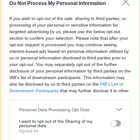
matériaux comme le verre, l’inox ou la céramique supportent mieux
Do Not Process My Personal Information
les cycles répétés.
If you wish to opt-out of the sale, sharing to third parties, or
processing of your personal or sensitive information for
Utiliser le lave-vaisselle uniquement pour le verre, la
targeted advertising by us, please use the below opt-out
céramique et l’inox, et laver le plastique à la main si possible.
section to confirm your selection. Please note that after your
Ne faire passer au lave-vaisselle que les plastiques
opt-out request is processed you may continue seeing
compatibles, en les plaçant dans le panier supérieur et en
interest-based ads based on personal information utilized by
choisissant des programmes modérés.
us or personal information disclosed to third parties prior to
Éviter complètement les plastiques à usage unique (pots de
your opt-out. You may separately opt-out of the further
yaourt, gobelets, barquettes fines) et ne pas les réutiliser pour
disclosure of your personal information by third parties on the
IAB’s list of downstream participants. This information may
stocker des aliments.
also be disclosed by us to third parties on the
IAB’s List of
Remplacer rapidement les boîtes en plastique abîmées ou
Downstream Participants
that may further disclose it to other
rayées par des contenants en verre.
third parties.
Installer des filtres à microplastiques dans certains lave-
vaisselle ou opter pour des modèles plus résistants, proposés
Personal Data Processing Opt Outs
par certains fabricants.
I want to opt-out of the Sharing of my
personal data.
Il faut aussi prendre en compte que la majorité de notre exposition
Opted In
aux microplastiques provient des textiles synthétiques, de l’air