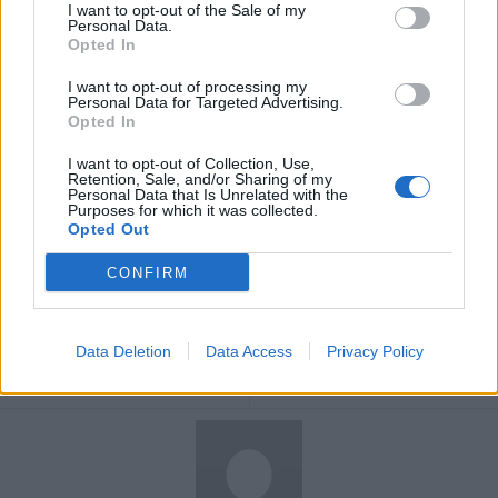
I want to opt-out of the Sale of my
intérieur ou des emballages. Cependant, en ajustant nos habitudes
Personal Data.
Opted In
domestiques, notamment lors du lavage, nous pouvons réduire
notre charge globale en particules, en particulier pour les
I want to opt-out of processing my
personnes à risque cardiovasculaire.
Personal Data for Targeted Advertising.
Opted In
I want to opt-out of Collection, Use,
Retention, Sale, and/or Sharing of my
Personal Data that Is Unrelated with the
Purposes for which it was collected.
Opted Out
Article précédent
Article suivant
CONFIRM
Révolutionnez vos matins :
Cancer de la peau :
3 astuces pour un début
découvrez comment
de journée énergisant
éviter le drame et
Data Deletion
Data Access
Privacy Policy
protéger votre peau