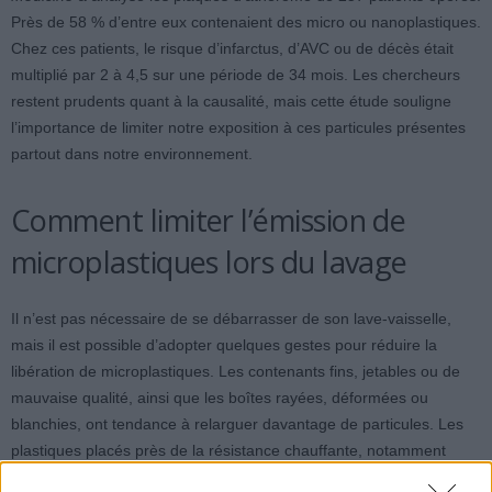
Près de 58 % d’entre eux contenaient des micro ou nanoplastiques.
Chez ces patients, le risque d’infarctus, d’AVC ou de décès était
multiplié par 2 à 4,5 sur une période de 34 mois. Les chercheurs
restent prudents quant à la causalité, mais cette étude souligne
l’importance de limiter notre exposition à ces particules présentes
partout dans notre environnement.
Comment limiter l’émission de
microplastiques lors du lavage
Il n’est pas nécessaire de se débarrasser de son lave-vaisselle,
mais il est possible d’adopter quelques gestes pour réduire la
libération de microplastiques. Les contenants fins, jetables ou de
mauvaise qualité, ainsi que les boîtes rayées, déformées ou
blanchies, ont tendance à relarguer davantage de particules. Les
plastiques placés près de la résistance chauffante, notamment
dans le panier inférieur, sont aussi plus sollicités. À l’inverse, des