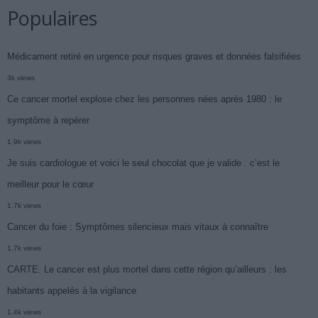
Populaires
Médicament retiré en urgence pour risques graves et données falsifiées
3k views
Ce cancer mortel explose chez les personnes nées après 1980 : le
symptôme à repérer
1.9k views
Je suis cardiologue et voici le seul chocolat que je valide : c’est le
meilleur pour le cœur
1.7k views
Cancer du foie : Symptômes silencieux mais vitaux à connaître
1.7k views
CARTE. Le cancer est plus mortel dans cette région qu’ailleurs : les
habitants appelés à la vigilance
1.4k views