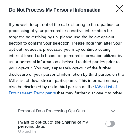
Do Not Process My Personal Information
If you wish to opt-out of the sale, sharing to third parties, or
processing of your personal or sensitive information for
targeted advertising by us, please use the below opt-out
News Santé
section to confirm your selection. Please note that after your
opt-out request is processed you may continue seeing
https://news-sante.fr
interest-based ads based on personal information utilized by
us or personal information disclosed to third parties prior to
your opt-out. You may separately opt-out of the further
ARTICLES CONNEXES
PLUS DE L'AUTEUR
disclosure of your personal information by third parties on the
IAB’s list of downstream participants. This information may
also be disclosed by us to third parties on the
IAB’s List of
Downstream Participants
that may further disclose it to other
third parties.
Santé
Santé
Santé
Canicule : les conseils
Éclipse du 12 août :
Un chewing-gum
Personal Data Processing Opt Outs
essentiels des
attention à la pénurie de
révolutionnaire pour
cardiologues pour
lunettes de sécurité
combattre le cancer
éviter le danger
buccal
I want to opt-out of the Sharing of my
personal data.
Opted In