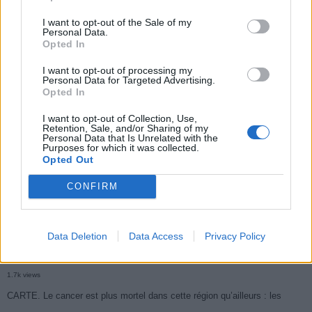
I want to opt-out of the Sale of my
Personal Data.
Populaires
Opted In
I want to opt-out of processing my
Personal Data for Targeted Advertising.
Médicament retiré en urgence pour risques graves et données falsifiées
Opted In
2.9k views
I want to opt-out of Collection, Use,
Retention, Sale, and/or Sharing of my
Ce cancer mortel explose chez les personnes nées après 1980 : le
Personal Data that Is Unrelated with the
Purposes for which it was collected.
symptôme à repérer
Opted Out
1.9k views
CONFIRM
Je suis cardiologue et voici le seul chocolat que je valide : c’est le
meilleur pour le cœur
1.8k views
Data Deletion
Data Access
Privacy Policy
Cancer du foie : Symptômes silencieux mais vitaux à connaître
1.7k views
CARTE. Le cancer est plus mortel dans cette région qu’ailleurs : les