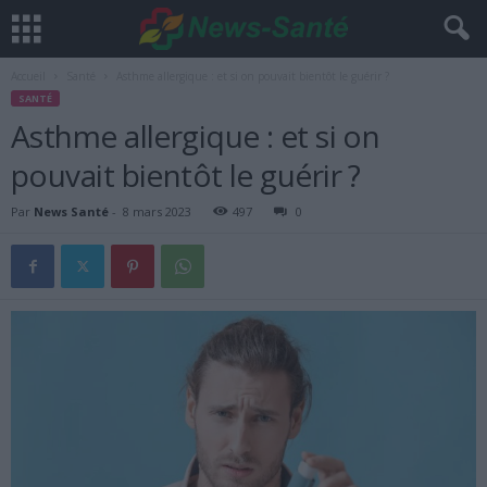
Accueil
Santé
Asthme allergique : et si on pouvait bientôt le guérir ?
SANTÉ
Asthme allergique : et si on
pouvait bientôt le guérir ?
Par
News Santé
-
8 mars 2023
497
0