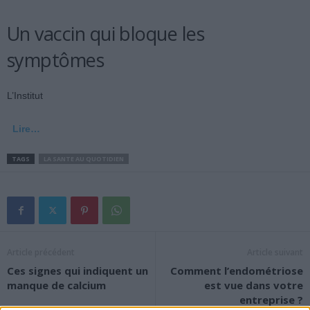
Un vaccin qui bloque les
symptômes
L’Institut
Lire…
TAGS
LA SANTE AU QUOTIDIEN
Article précédent
Article suivant
Ces signes qui indiquent un
Comment l’endométriose
manque de calcium
est vue dans votre
entreprise ?