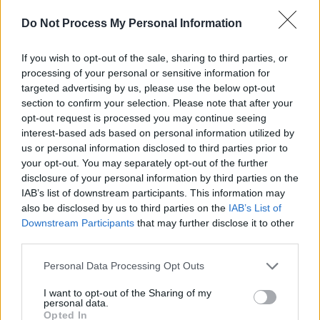
Do Not Process My Personal Information
If you wish to opt-out of the sale, sharing to third parties, or
processing of your personal or sensitive information for
targeted advertising by us, please use the below opt-out
News Santé
section to confirm your selection. Please note that after your
opt-out request is processed you may continue seeing
https://news-sante.fr
interest-based ads based on personal information utilized by
us or personal information disclosed to third parties prior to
ARTICLES CONNEXES
PLUS DE L'AUTEUR
your opt-out. You may separately opt-out of the further
disclosure of your personal information by third parties on the
IAB’s list of downstream participants. This information may
also be disclosed by us to third parties on the
IAB’s List of
Downstream Participants
that may further disclose it to other
third parties.
Santé
Santé
Santé
Canicule : les conseils
Éclipse du 12 août :
Un chewing-gum
Personal Data Processing Opt Outs
essentiels des
attention à la pénurie de
révolutionnaire pour
cardiologues pour
lunettes de sécurité
combattre le cancer
éviter le danger
buccal
I want to opt-out of the Sharing of my
personal data.
Opted In