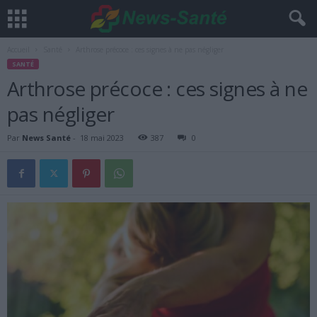
Accueil
Santé
Arthrose précoce : ces signes à ne pas négliger
SANTÉ
Arthrose précoce : ces signes à ne
pas négliger
Par
News Santé
-
18 mai 2023
387
0