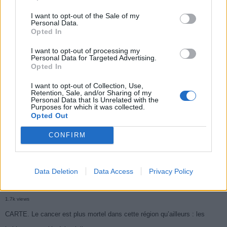
I want to opt-out of the Sale of my
Personal Data.
Populaires
Opted In
I want to opt-out of processing my
Personal Data for Targeted Advertising.
Médicament retiré en urgence pour risques graves et données falsifiées
Opted In
2.9k views
I want to opt-out of Collection, Use,
Retention, Sale, and/or Sharing of my
Ce cancer mortel explose chez les personnes nées après 1980 : le
Personal Data that Is Unrelated with the
Purposes for which it was collected.
symptôme à repérer
Opted Out
1.9k views
CONFIRM
Je suis cardiologue et voici le seul chocolat que je valide : c’est le
meilleur pour le cœur
1.7k views
Data Deletion
Data Access
Privacy Policy
Cancer du foie : Symptômes silencieux mais vitaux à connaître
1.7k views
CARTE. Le cancer est plus mortel dans cette région qu’ailleurs : les