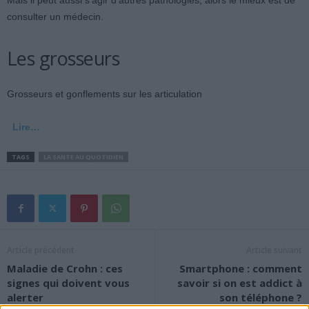
Mais il peut aussi s’agir d’autres pathologies, alors le mieux est de
consulter un médecin.
Les grosseurs
Grosseurs et gonflements sur les articulation
Lire…
TAGS
LA SANTE AU QUOTIDIEN
Article précédent
Article suivant
Maladie de Crohn : ces
Smartphone : comment
signes qui doivent vous
savoir si on est addict à
alerter
son téléphone ?