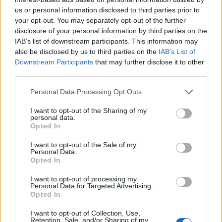
de collagène de type II hydrolysé pendant 12 semaines permettait
us or personal information disclosed to third parties prior to
de diminuer la douleur, la raideur et les limitations fonctionnelles
your opt-out. You may separately opt-out of the further
chez les personnes atteintes d’arthrose du genou. Enfin,
disclosure of your personal information by third parties on the
IAB’s list of downstream participants. This information may
l’ostéopathie, en travaillant aussi sur le bassin, la cheville et la
also be disclosed by us to third parties on the
IAB’s List of
posture, complète les traitements kinésithérapeutiques et
Downstream Participants
that may further disclose it to other
médicaux.
third parties.
En cas de genou très rouge, chaud, fièvre, chute récente ou
Personal Data Processing Opt Outs
blocage brutal, il est indispensable de consulter rapidement un
I want to opt-out of the Sharing of my
médecin. Cet article ne remplace pas une consultation médicale.
personal data.
Opted In
I want to opt-out of the Sale of my
Personal Data.
Opted In
I want to opt-out of processing my
Personal Data for Targeted Advertising.
Article précédent
Article suivant
Opted In
Fatigue persistante : signe
Cancer du poumon : le
que votre thyroïde vous
risque oublié des femmes
I want to opt-out of Collection, Use,
Retention, Sale, and/or Sharing of my