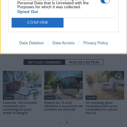
joue un tour ?
de plus de 50 ans
Personal Data that Is Unrelated with the
Purposes for which it was collected.
Opted Out
CONFIRM
Data Deletion
Data Access
Privacy Policy
news
ARTICLES CONNEXES
PLUS DE L'AUTEUR
Santé
Santé
Santé
Canicule : les conseils
Éclipse du 12 août :
Un chewing-gum
essentiels des
attention à la pénurie de
révolutionnaire pour
cardiologues pour
lunettes de sécurité
combattre le cancer
éviter le danger
buccal