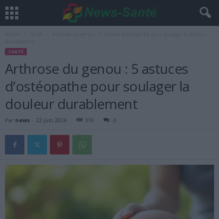
Accueil
Santé
Arthrose du genou : 5 astuces d’ostéopathe pour soulager la douleur
durablement
SANTÉ
Arthrose du genou : 5 astuces
d’ostéopathe pour soulager la
douleur durablement
Par
news
-
22 juin 2026
310
0